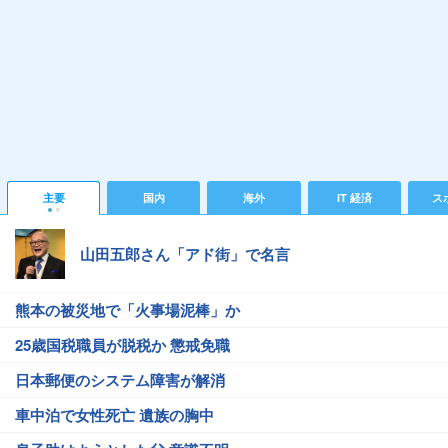
主要
国内
海外
IT 経済
ス
山田五郎さん「アド街」で名言
熊本の被災地で「火事場泥棒」か
25歳国税職員が脱税か 懲戒免職
日本郵便のシステム障害が解消
車中泊で女性死亡 遺族の胸中