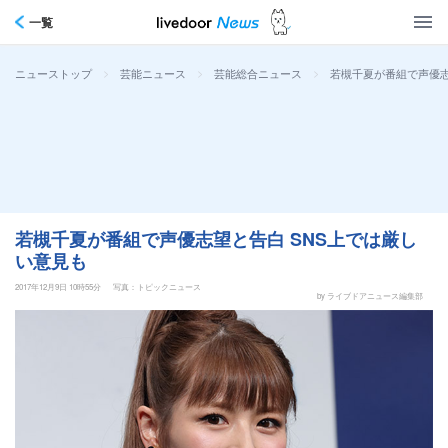
一覧
>
>
>
若槻千夏が番組で声優志
ニューストップ
芸能ニュース
芸能総合ニュース
若槻千夏が番組で声優志望と告白 SNS上では厳し
い意見も
2017年12月9日 10時55分
写真：トピックニュース
by ライブドアニュース編集部