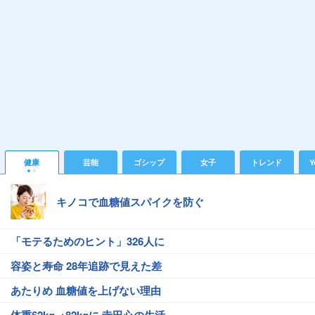
健康
芸能
ゴシップ
女子
トレンド
Y
キノコで血糖値スパイクを防ぐ
「モテるためのヒント」326人に
容姿と寿命 28年追跡で見えた差
あたりめ 血糖値を上げない理由
体重62kg→82kgに 寺田心の生活