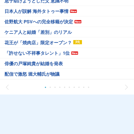
息子助けようとした父 意識不明
日本人が誤解 海外タトゥー事情
佐野航大 PSVへの完全移籍が決定
ケニア人と結婚「差別」のリアル
花王が「焼肉店」限定オープン？
「許せない不祥事タレント」1位
俳優の戸塚純貴が結婚を発表
配信で激怒 堀大輔氏が物議