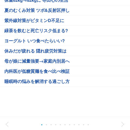
夏のむくみ対策 ツボ&反射区押し
紫外線対策がビタミンD不足に
緑茶を飲むと死亡リスク低まる?
ヨーグルト いつ食べたらいい?
休みだが疲れる 隠れ疲労対策は
母が娘に減量強要→家庭内別居へ
内科医が低糖質麺を食べ比べ検証
睡眠時の悩みを解消する過ごし方