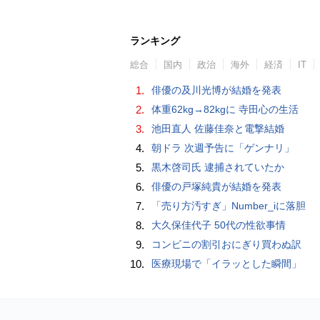
ランキング
総合
国内
政治
海外
経済
IT
1.
俳優の及川光博が結婚を発表
2.
体重62kg→82kgに 寺田心の生活
3.
池田直人 佐藤佳奈と電撃結婚
4.
朝ドラ 次週予告に「ゲンナリ」
5.
黒木啓司氏 逮捕されていたか
6.
俳優の戸塚純貴が結婚を発表
7.
「売り方汚すぎ」Number_iに落胆
8.
大久保佳代子 50代の性欲事情
9.
コンビニの割引おにぎり買わぬ訳
10.
医療現場で「イラッとした瞬間」