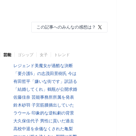
この記事へのみんなの感想は？
芸能
ゴシップ
女子
トレンド
レジェンド美魔女が過酷な決断
「要介護5」の志茂田景樹氏 今は
有田哲平「嫌いな街です」訳語る
「結婚してくれ」鶴瓶が公開求婚
佐藤佳奈 芸能事務所所属を発表
鈴木砂羽 子宮筋腫摘出していた
ラウール 印象的な逆転劇の背景
大久保佳代子 男性に貢いだ過去
高校中退を余儀なくされた亀梨