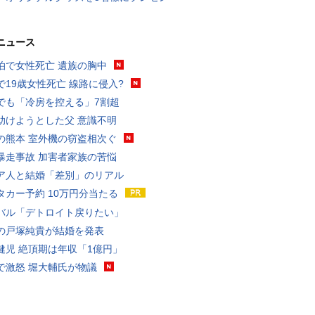
ニュース
泊で女性死亡 遺族の胸中
で19歳女性死亡 線路に侵入?
でも「冷房を控える」7割超
助けようとした父 意識不明
の熊本 室外機の窃盗相次ぐ
暴走事故 加害者家族の苦悩
ア人と結婚「差別」のリアル
タカー予約 10万円分当たる
バル「デトロイト戻りたい」
の戸塚純貴が結婚を発表
健児 絶頂期は年収「1億円」
で激怒 堀大輔氏が物議