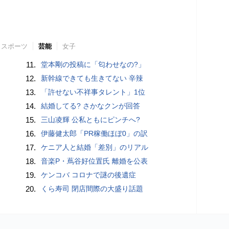
スポーツ
芸能
女子
11.
堂本剛の投稿に「匂わせなの?」
12.
新幹線できても生きてない 辛辣
13.
「許せない不祥事タレント」1位
14.
結婚してる? さかなクンが回答
15.
三山凌輝 公私ともにピンチへ?
16.
伊藤健太郎「PR稼働ほぼ0」の訳
17.
ケニア人と結婚「差別」のリアル
18.
音楽P・蔦谷好位置氏 離婚を公表
19.
ケンコバ コロナで謎の後遺症
20.
くら寿司 閉店間際の大盛り話題