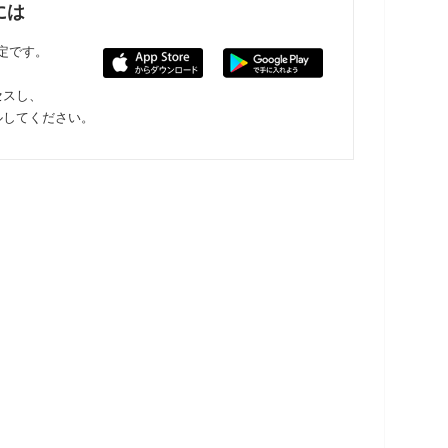
には
限定です。
セスし、
ルしてください。