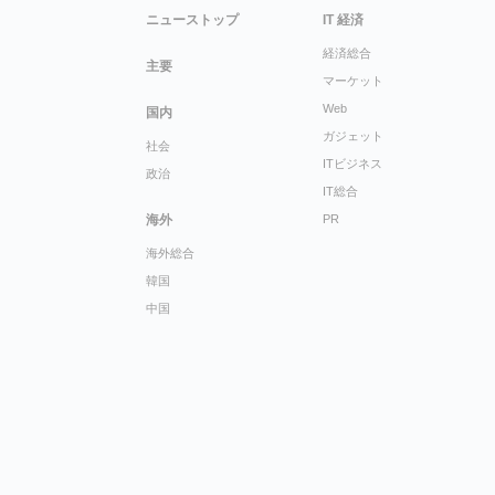
ニューストップ
IT 経済
経済総合
主要
マーケット
Web
国内
ガジェット
社会
ITビジネス
政治
IT総合
海外
PR
海外総合
韓国
中国