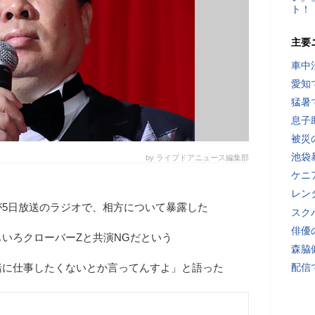
ト！
主要
車中
愛知
猛暑
息子
被災
池袋
by ライブドアニュース編集部
ケニ
レン
が5日放送のラジオで、相方について暴露した
スク
俳優
いろクローバーZと共演NGだという
森脇
緒に仕事したくないとか言ってんすよ」と語った
配信