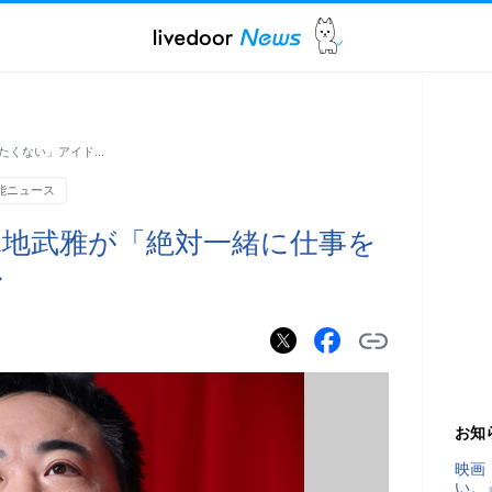
たくない」アイド…
能ニュース
地武雅が「絶対一緒に仕事を
ル
お知
映画
い。