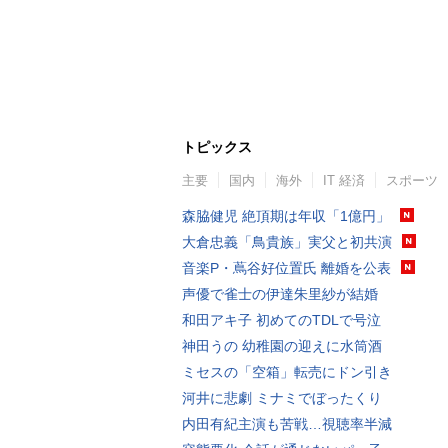
トピックス
主要
国内
海外
IT 経済
スポーツ
森脇健児 絶頂期は年収「1億円」
大倉忠義「鳥貴族」実父と初共演
音楽P・蔦谷好位置氏 離婚を公表
声優で雀士の伊達朱里紗が結婚
和田アキ子 初めてのTDLで号泣
神田うの 幼稚園の迎えに水筒酒
ミセスの「空箱」転売にドン引き
河井に悲劇 ミナミでぼったくり
内田有紀主演も苦戦…視聴率半減