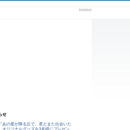
livedoor
らせ
『あの星が降る丘で、君とまた出会いた
』オリジナルグッズを3名様にプレゼン