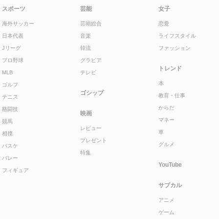
スポーツ
芸能
女子
海外サッカー
芸能総合
恋愛
日本代表
音楽
ライフスタイル
Jリーグ
韓流
ファッション
プロ野球
グラビア
トレンド
MLB
テレビ
本
ゴルフ
ゴシップ
教育・仕事
テニス
からだ
格闘技
映画
マネー
競馬
レビュー
車
相撲
プレゼント
グルメ
バスケ
特集
バレー
YouTube
フィギュア
サブカル
アニメ
ゲーム