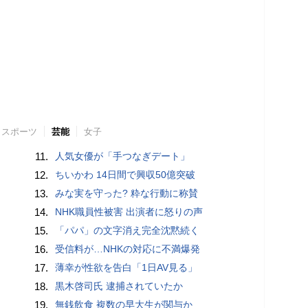
スポーツ
芸能
女子
11.
人気女優が「手つなぎデート」
12.
ちいかわ 14日間で興収50億突破
13.
みな実を守った? 粋な行動に称賛
14.
NHK職員性被害 出演者に怒りの声
15.
「パパ」の文字消え完全沈黙続く
16.
受信料が…NHKの対応に不満爆発
17.
薄幸が性欲を告白「1日AV見る」
18.
黒木啓司氏 逮捕されていたか
19.
無銭飲食 複数の早大生が関与か