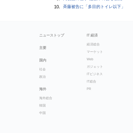
10.
斉藤被告に「多目的トイレ以下」
ニューストップ
IT 経済
経済総合
主要
マーケット
Web
国内
ガジェット
社会
ITビジネス
政治
IT総合
海外
PR
海外総合
韓国
中国