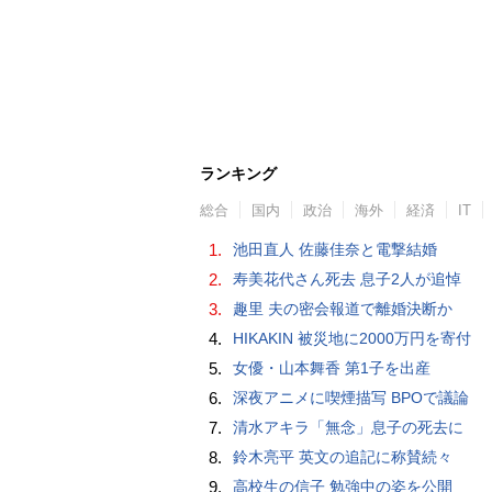
ランキング
総合
国内
政治
海外
経済
IT
1.
池田直人 佐藤佳奈と電撃結婚
2.
寿美花代さん死去 息子2人が追悼
3.
趣里 夫の密会報道で離婚決断か
4.
HIKAKIN 被災地に2000万円を寄付
5.
女優・山本舞香 第1子を出産
6.
深夜アニメに喫煙描写 BPOで議論
7.
清水アキラ「無念」息子の死去に
8.
鈴木亮平 英文の追記に称賛続々
9.
高校生の信子 勉強中の姿を公開