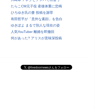
たらこCM元子役 産後体重に悲鳴
ひろゆき氏の妻 投稿を謝罪
有田哲平が「意外な素顔」を告白
ゆきぽよ まるで別人な現在の姿
人気YouTuber 離婚を即撤回
何があった? アリスが意味深投稿