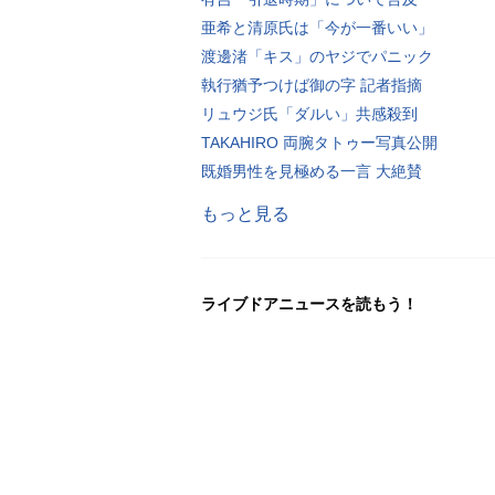
亜希と清原氏は「今が一番いい」
渡邊渚「キス」のヤジでパニック
執行猶予つけば御の字 記者指摘
リュウジ氏「ダルい」共感殺到
TAKAHIRO 両腕タトゥー写真公開
既婚男性を見極める一言 大絶賛
もっと見る
ライブドアニュースを読もう！