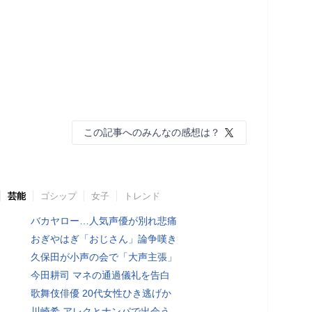
この記事へのみんなの感想は？
芸能
ゴシップ
女子
トレンド
バカヤロー…人気声優が別れ悲痛
おぎやはぎ「おじさん」論争嘆き
久保田が小声の会で「大声主張」
今田耕司 マネの通過儀礼を告白
歌舞伎俳優 20代女性ひき逃げか
川崎希 アレクとナンパで出会う