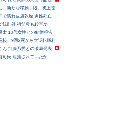
に「新たな移動手段」初上陸
汗で濡れ皮膚乾燥 男性死亡
で銃乱射 祖父母も殺害か
優太 10代女性との結婚報告
高校、9回2死から大逆転勝利
くん 加藤乃愛との破局発表
啓司氏 逮捕されていたか