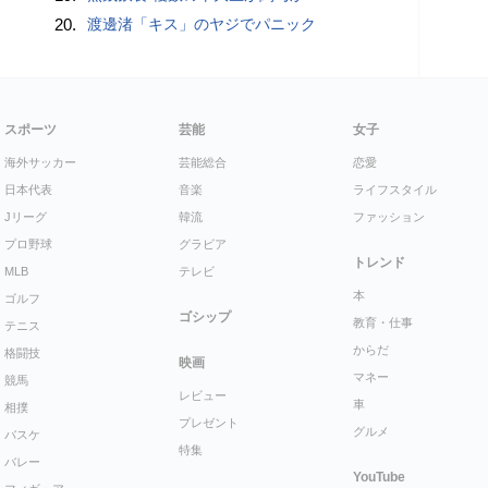
20.
渡邊渚「キス」のヤジでパニック
スポーツ
芸能
女子
海外サッカー
芸能総合
恋愛
日本代表
音楽
ライフスタイル
Jリーグ
韓流
ファッション
プロ野球
グラビア
トレンド
MLB
テレビ
本
ゴルフ
ゴシップ
教育・仕事
テニス
からだ
格闘技
映画
マネー
競馬
レビュー
車
相撲
プレゼント
グルメ
バスケ
特集
バレー
YouTube