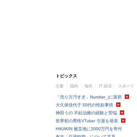
トピックス
主要
国内
海外
IT 経済
スポーツ
「売り方汚すぎ」Number_iに落胆
大久保佳代子 50代の性欲事情
神田うの 不妊治療の経験と苦悩
世界初の男性VTuber 引退を発表
HIKAKIN 被災地に2000万円を寄付
有吉「引退時期」について言及