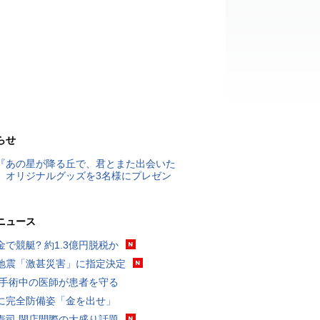
らせ
『あの星が降る丘で、君とまた出会いた
』オリジナルグッズを3名様にプレゼン
ニュース
金で競艇? 約1.3億円脱税か
地震「激甚災害」に指定決定
 手術中の医師が患者を守る
に完全防備姿「金を出せ」
寿司 閉店間際の大盛り話題