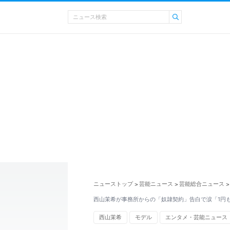
ニューストップ
芸能ニュース
芸能総合ニュース
>
>
>
西山茉希が事務所からの「奴隷契約」告白で涙「1円
西山茉希
モデル
エンタメ・芸能ニュース