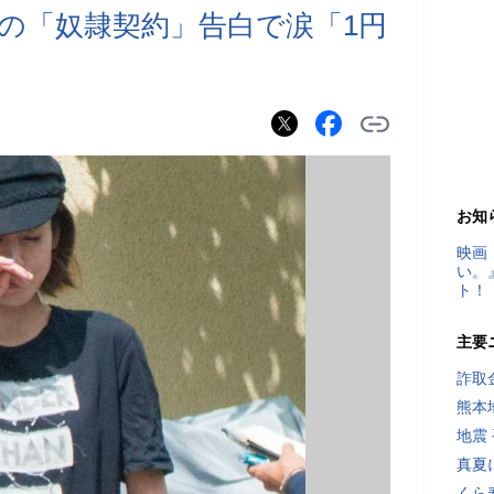
の「奴隷契約」告白で涙「1円
」
お知
映画
い。
ト！
主要
詐取
熊本
地震
真夏
くら