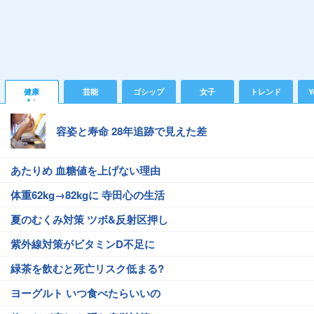
健康
芸能
ゴシップ
女子
トレンド
Y
容姿と寿命 28年追跡で見えた差
あたりめ 血糖値を上げない理由
体重62kg→82kgに 寺田心の生活
夏のむくみ対策 ツボ&反射区押し
紫外線対策がビタミンD不足に
緑茶を飲むと死亡リスク低まる?
ヨーグルト いつ食べたらいいの