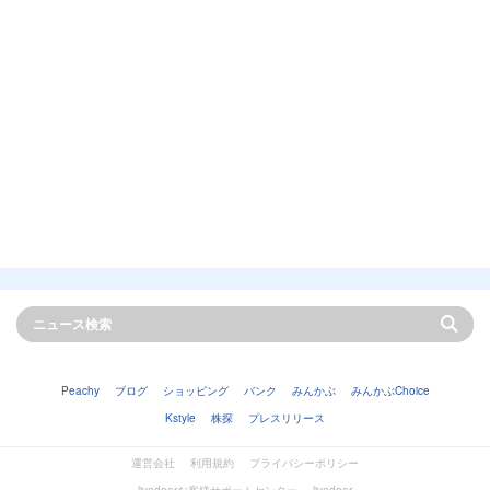
Peachy
ブログ
ショッピング
バンク
みんかぶ
みんかぶChoice
Kstyle
株探
プレスリリース
運営会社
利用規約
プライバシーポリシー