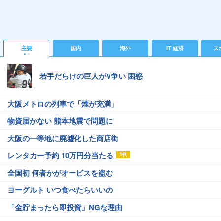
主要
国内
海外
IT 経済
ス
若手だらけの巨人がV争い 困惑
大阪メトロの列車で「煙が充満」
物資届かない 熊本地震で問題に
大阪の一等地に廃墟化した商店街
レンタカー予約 10万円分当たる
全国初 何者かがオービスを盗む
ヨーグルト いつ食べたらいいの
「金貯まったら即投資」NGな理由