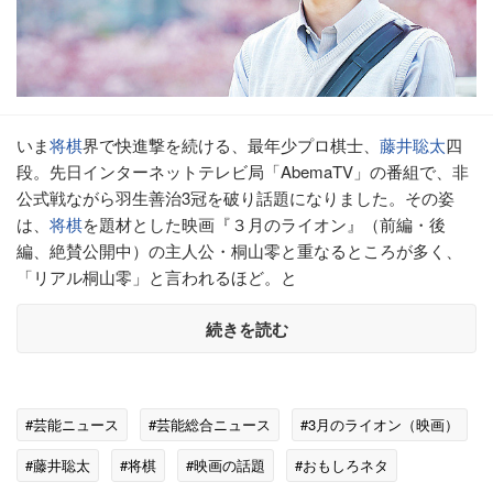
いま
将棋
界で快進撃を続ける、最年少プロ棋士、
藤井聡太
四
段。先日インターネットテレビ局「AbemaTV」の番組で、非
公式戦ながら羽生善治3冠を破り話題になりました。その姿
は、
将棋
を題材とした映画『３月のライオン』（前編・後
編、絶賛公開中）の主人公・桐山零と重なるところが多く、
「リアル桐山零」と言われるほど。と
続きを読む
#芸能ニュース
#芸能総合ニュース
#3月のライオン（映画）
#藤井聡太
#将棋
#映画の話題
#おもしろネタ