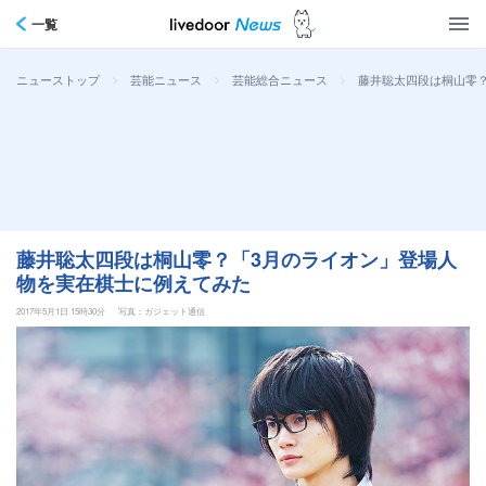
一覧
>
>
>
藤井聡太四段は桐山零
ニューストップ
芸能ニュース
芸能総合ニュース
藤井聡太四段は桐山零？「3月のライオン」登場人
物を実在棋士に例えてみた
2017年5月1日 15時30分
写真：ガジェット通信