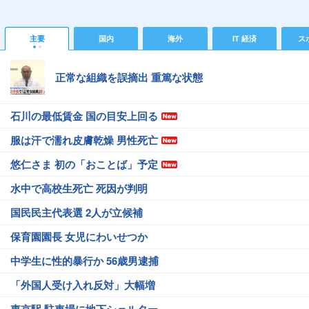
主要
国内
海外
IT 経済
ス
正常な組織を誤摘出 重篤な状態
石川の最低賃金 国の目安上回る
服は汗で濡れ皮膚乾燥 男性死亡
悠仁さま 初の「おことば」予定
水中で高校生死亡 死因が判明
国民民主代表選 2人が立候補
保育園園長 女児にわいせつか
中学生に性的暴行か 56歳男逮捕
「外国人受け入れ反対」大幅増