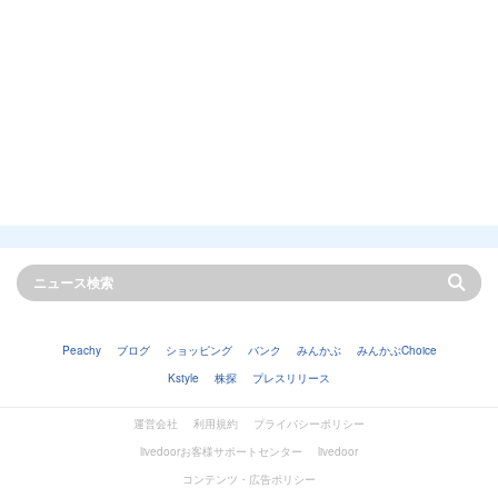
Peachy
ブログ
ショッピング
バンク
みんかぶ
みんかぶChoice
Kstyle
株探
プレスリリース
運営会社
利用規約
プライバシーポリシー
livedoorお客様サポートセンター
livedoor
コンテンツ・広告ポリシー