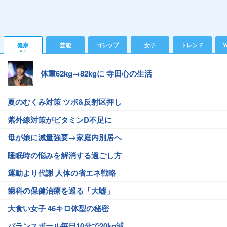
健康
芸能
ゴシップ
女子
トレンド
Y
体重62kg→82kgに 寺田心の生活
夏のむくみ対策 ツボ&反射区押し
紫外線対策がビタミンD不足に
母が娘に減量強要→家庭内別居へ
睡眠時の悩みを解消する過ごし方
運動より代謝 人体の省エネ戦略
歯科の保健治療を巡る「大嘘」
大食い女子 46キロ体型の秘密
バランスボール毎日10分で20kg減