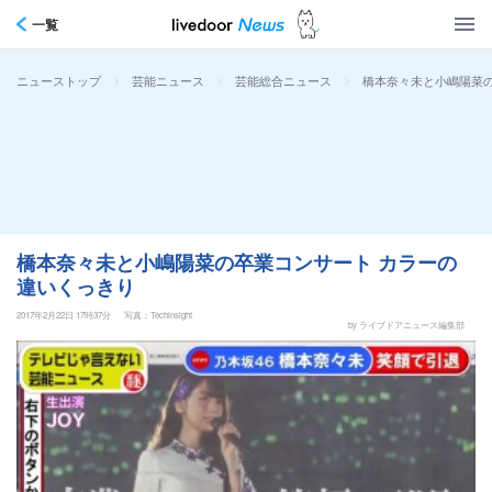
一覧
>
>
>
橋本奈々未と小嶋陽菜の
ニューストップ
芸能ニュース
芸能総合ニュース
橋本奈々未と小嶋陽菜の卒業コンサート カラーの
違いくっきり
2017年2月22日 17時37分
写真：Techinsight
by ライブドアニュース編集部