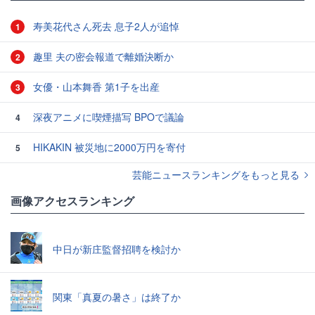
寿美花代さん死去 息子2人が追悼
1
趣里 夫の密会報道で離婚決断か
2
女優・山本舞香 第1子を出産
3
深夜アニメに喫煙描写 BPOで議論
4
HIKAKIN 被災地に2000万円を寄付
5
芸能ニュースランキングをもっと見る
画像アクセスランキング
中日が新庄監督招聘を検討か
関東「真夏の暑さ」は終了か