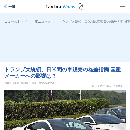
一覧
>
>
トランプ大統領、日米間の車販売の格差指摘 国
ニューストップ
車ニュース
トランプ大統領、日米間の車販売の格差指摘 国産
メーカーへの影響は？
2017年1月24日 18時2分
写真：WEB CARTOP
by ライブドアニュース編集部