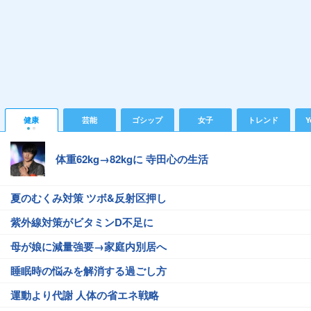
健康
芸能
ゴシップ
女子
トレンド
Y
体重62kg→82kgに 寺田心の生活
夏のむくみ対策 ツボ&反射区押し
紫外線対策がビタミンD不足に
母が娘に減量強要→家庭内別居へ
睡眠時の悩みを解消する過ごし方
運動より代謝 人体の省エネ戦略