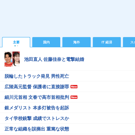
主要
国内
海外
IT 経済
ス
池田直人 佐藤佳奈と電撃結婚
脱輪したトラック発見 男性死亡
広陵高元監督 保護者に直接謝罪
細川元首相 文春で高市首相批判
銀メダリスト 本多灯被告を起訴
タイ学校銃撃 成績でストレスか
正常な組織を誤摘出 重篤な状態