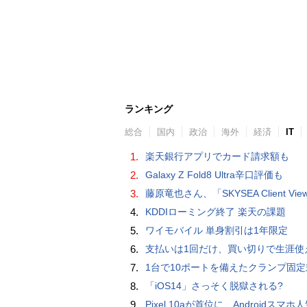
ランキング
総合
国内
政治
海外
経済
IT
1.
楽天銀行アプリでカード請求額も
2.
Galaxy Z Fold8 Ultra辛口評価も
3.
藤原竜也さん、「SKYSEA Client View」新CMで「AI労務改善」をアピール 働き方をAIが分析したら「すぐに休んで」と
4.
KDDIローミング終了 楽天の課題
5.
ワイモバイル 単身割引は1年限定
6.
支払いは1回だけ、買い切りで生涯使えるプランがあるオンラインストレージ
7.
1台で10ポートを備えたクランプ固定式電源タップ「Anker Nano Power Strip (10-in-1, 70W, クランプ式)」
8.
「iOS14」さっそく脱獄される?
9.
Pixel 10aが首位に Androidスマホ人気ランキングTOP10 2026/