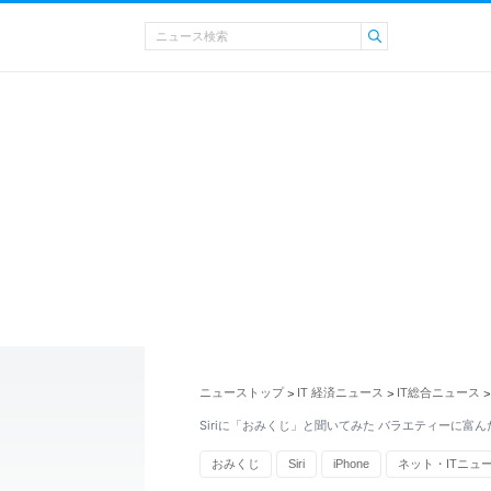
ニューストップ
IT 経済ニュース
IT総合ニュース
>
>
>
Siriに「おみくじ」と聞いてみた バラエティーに富
おみくじ
Siri
iPhone
ネット・ITニュ