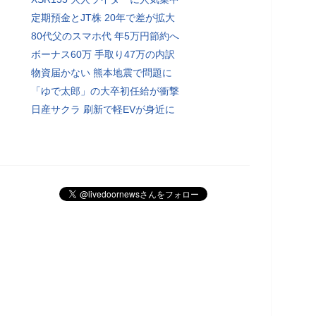
定期預金とJT株 20年で差が拡大
80代父のスマホ代 年5万円節約へ
ボーナス60万 手取り47万の内訳
物資届かない 熊本地震で問題に
「ゆで太郎」の大卒初任給が衝撃
日産サクラ 刷新で軽EVが身近に