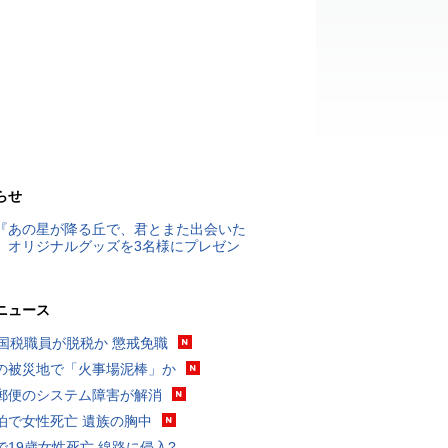
らせ
『あの星が降る丘で、君とまた出会いた
』オリジナルグッズを3名様にプレゼン
ニュース
歳国税職員が脱税か 懲戒免職
の被災地で「火事場泥棒」か
郵便のシステム障害が解消
泊で女性死亡 遺族の胸中
で19歳女性死亡 線路に侵入?