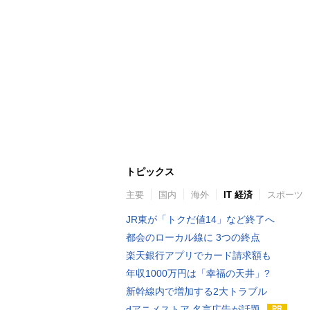
トピックス
主要
国内
海外
IT 経済
スポーツ
JR東が「トクだ値14」など終了へ
都会のローカル線に 3つの終点
楽天銀行アプリでカード請求額も
年収1000万円は「幸福の天井」?
新幹線内で増加する2大トラブル
dアニメストア 名言広告が話題