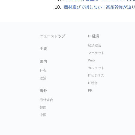
10.
機材選びで損しない！高須幹弥が辿り着いた「大当り」の神マイ
ニューストップ
IT 経済
経済総合
主要
マーケット
Web
国内
ガジェット
社会
ITビジネス
政治
IT総合
海外
PR
海外総合
韓国
中国