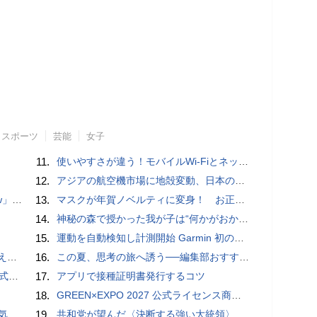
スポーツ
芸能
女子
11.
使いやすさが違う！モバイルWi-FiとネットHDD【PC-DIY 秋の陣】
12.
アジアの航空機市場に地殻変動、日本のサプライヤーに影響も
言われる？
13.
マスクが年賀ノベルティに変身！ お正月特別パッケージの注文受付開始
14.
神秘の森で授かった我が子は“何かがおかしい”『ナイトボーン -夜哭-』本編映像解禁 母の絶叫顔うちわが全国の劇場に［ホラー通信］
15.
運動を自動検知し計測開始 Garmin 初のスマートバンドを発売 10日間のロングバッテリーで手間いらず
4選
16.
この夏、思考の旅へ誘う──編集部おすすめの7冊：WIRED BOOK GUIDE
レビュー
17.
アプリで接種証明書発行するコツ
18.
GREEN×EXPO 2027 公式ライセンス商品！初の「トゥンクトゥンク」公式LINEスタンプ、販売開始
8/8
19.
共和党が望んだ〈決断する強い大統領〉が統治するアメリカの到来──「アメリカン・ドッペルゲンガー」by 池田純一#14