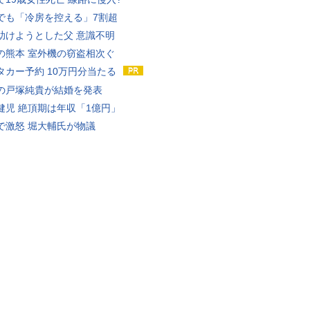
でも「冷房を控える」7割超
助けようとした父 意識不明
の熊本 室外機の窃盗相次ぐ
タカー予約 10万円分当たる
の戸塚純貴が結婚を発表
健児 絶頂期は年収「1億円」
で激怒 堀大輔氏が物議