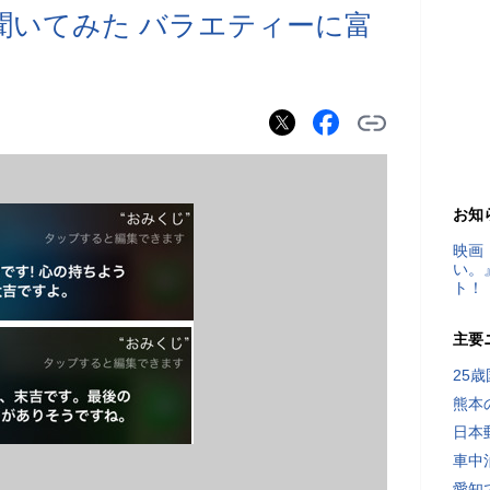
と聞いてみた バラエティーに富
お知
映画
い。
ト！
主要
25
熊本
日本
車中
愛知