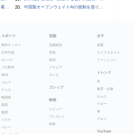
クとは
20.
中国製オープンウェイトAIの規制を巡り、シリコンバレーで意見が二分
スポーツ
芸能
女子
海外サッカー
芸能総合
恋愛
日本代表
音楽
ライフスタイル
Jリーグ
韓流
ファッション
プロ野球
グラビア
トレンド
MLB
テレビ
本
ゴルフ
ゴシップ
教育・仕事
テニス
からだ
格闘技
映画
マネー
競馬
レビュー
車
相撲
プレゼント
グルメ
バスケ
特集
バレー
YouTube