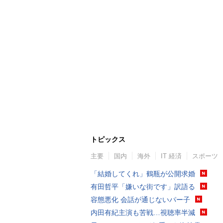
トピックス
主要
国内
海外
IT 経済
スポーツ
「結婚してくれ」鶴瓶が公開求婚
有田哲平「嫌いな街です」訳語る
容態悪化 会話が通じないパー子
内田有紀主演も苦戦…視聴率半減