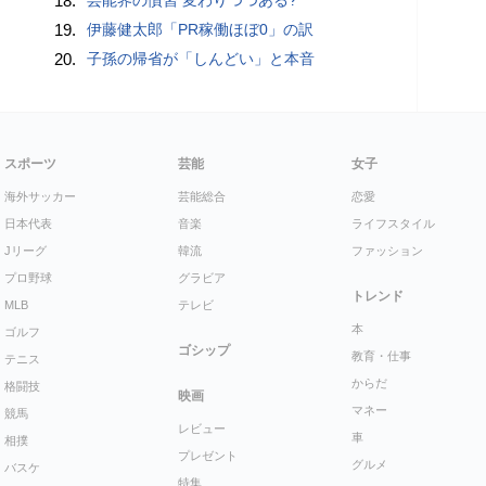
18.
19.
伊藤健太郎「PR稼働ほぼ0」の訳
20.
子孫の帰省が「しんどい」と本音
スポーツ
芸能
女子
海外サッカー
芸能総合
恋愛
日本代表
音楽
ライフスタイル
Jリーグ
韓流
ファッション
プロ野球
グラビア
トレンド
MLB
テレビ
本
ゴルフ
ゴシップ
教育・仕事
テニス
からだ
格闘技
映画
マネー
競馬
レビュー
車
相撲
プレゼント
グルメ
バスケ
特集