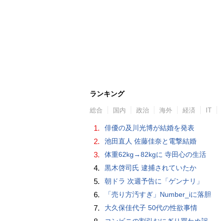
ランキング
総合
国内
政治
海外
経済
IT
1.
俳優の及川光博が結婚を発表
2.
池田直人 佐藤佳奈と電撃結婚
3.
体重62kg→82kgに 寺田心の生活
4.
黒木啓司氏 逮捕されていたか
5.
朝ドラ 次週予告に「ゲンナリ」
6.
「売り方汚すぎ」Number_iに落胆
7.
大久保佳代子 50代の性欲事情
コンビニの割引おにぎり買わぬ訳