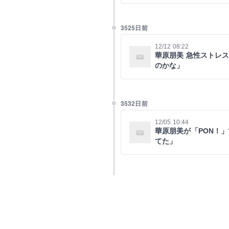
3525日前
12/12 08:22
華原朋美 急性ストレ
のかな」
3532日前
12/05 10:44
華原朋美が「PON！
てた」