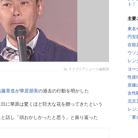
ト！
主要
東名
円安
在留
ウソ
レン
ヨー
by ライブドアニュース編集部
性接
原爆
遠藤章造
が
華原朋美
の過去の行動を明かした
女性
北京
生日に華原は驚くほど巨大な花を贈ってきたという
レジ
たと話し「頭おかしかったと思う」と振り返った
「要