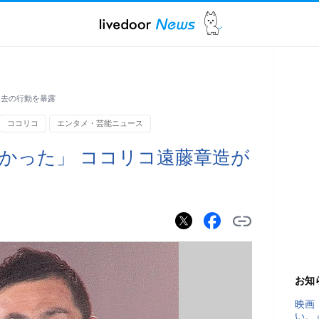
過去の行動を暴露
ココリコ
エンタメ・芸能ニュース
かった」 ココリコ遠藤章造が
お知
映画
い。