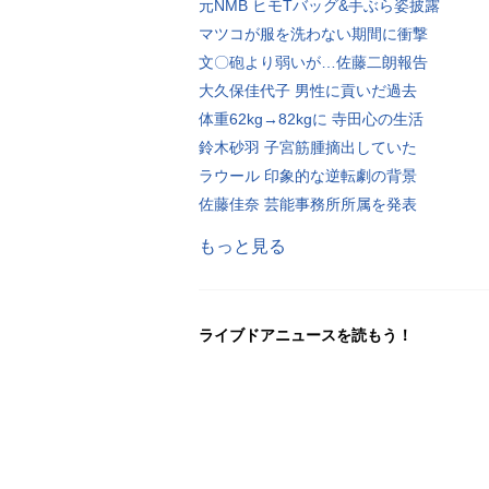
元NMB ヒモTバッグ&手ぶら姿披露
マツコが服を洗わない期間に衝撃
文〇砲より弱いが…佐藤二朗報告
大久保佳代子 男性に貢いだ過去
体重62kg→82kgに 寺田心の生活
鈴木砂羽 子宮筋腫摘出していた
ラウール 印象的な逆転劇の背景
佐藤佳奈 芸能事務所所属を発表
もっと見る
ライブドアニュースを読もう！