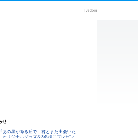
livedoor
らせ
『あの星が降る丘で、君とまた出会いた
』オリジナルグッズを3名様にプレゼン