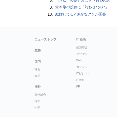
8.
9.
堂本剛の投稿に「匂わせなの?」
10.
結婚してる? さかなクンが回答
ニューストップ
IT 経済
経済総合
主要
マーケット
Web
国内
ガジェット
社会
ITビジネス
政治
IT総合
海外
PR
海外総合
韓国
中国