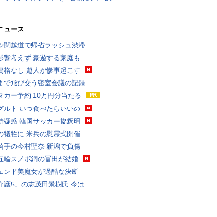
ニュース
や関越道で帰省ラッシュ渋滞
影響考えず 豪遊する家庭も
資格なし 越人が惨事起こす
まで飛び交う密室会議の記録
タカー予約 10万円分当たる
グルト いつ食べたらいいの
待疑惑 韓国サッカー協釈明
の犠牲に 米兵の慰霊式開催
騎手の今村聖奈 新潟で負傷
五輪スノボ銅の冨田が結婚
ェンド美魔女が過酷な決断
介護5」の志茂田景樹氏 今は