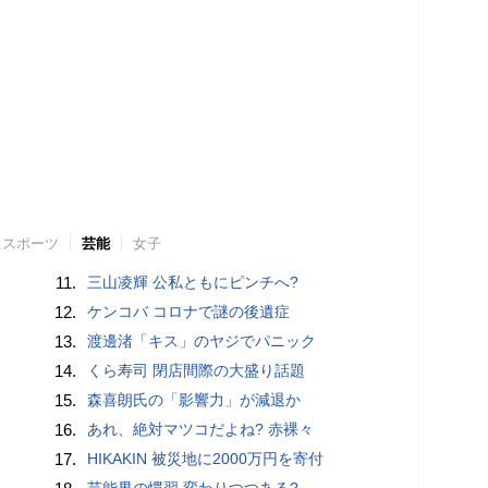
スポーツ
芸能
女子
11.
三山凌輝 公私ともにピンチへ?
12.
ケンコバ コロナで謎の後遺症
13.
渡邊渚「キス」のヤジでパニック
14.
くら寿司 閉店間際の大盛り話題
15.
森喜朗氏の「影響力」が減退か
16.
あれ、絶対マツコだよね? 赤裸々
17.
HIKAKIN 被災地に2000万円を寄付
芸能界の慣習 変わりつつある?