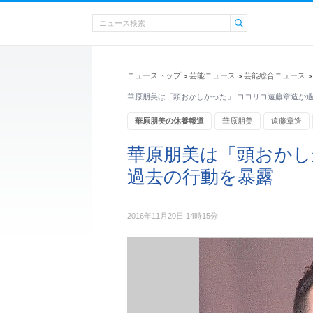
ニューストップ
芸能ニュース
芸能総合ニュース
>
>
>
華原朋美は「頭おかしかった」 ココリコ遠藤章造が
華原朋美の休養報道
華原朋美
遠藤章造
華原朋美は「頭おかし
過去の行動を暴露
2016年11月20日 14時15分