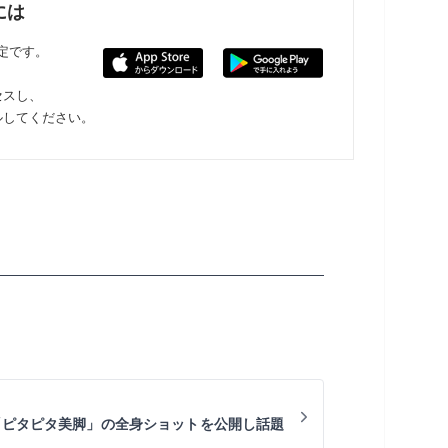
には
限定です。
セスし、
ルしてください。
量「ピタピタ美脚」の全身ショットを公開し話題