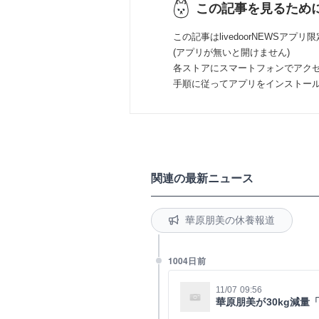
この記事を見るため
この記事はlivedoorNEWSアプリ
(アプリが無いと開けません)
各ストアにスマートフォンでアク
手順に従ってアプリをインストー
関連の最新ニュース
華原朋美の休養報道
1004日前
11/07 09:56
華原朋美が30kg減