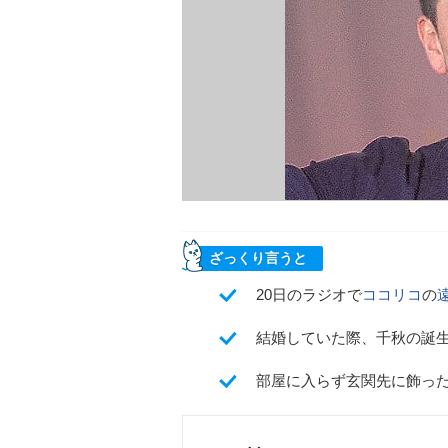
ざっくり言うと
20日のラジオで
ココリコ
の
結婚していた際、千秋の誕
部屋に入らず玄関先に飾っ