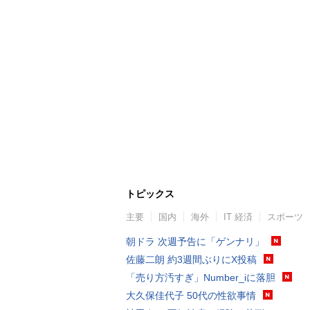
トピックス
主要
国内
海外
IT 経済
スポーツ
朝ドラ 次週予告に「ゲンナリ」
佐藤二朗 約3週間ぶりにX投稿
「売り方汚すぎ」Number_iに落胆
大久保佳代子 50代の性欲事情