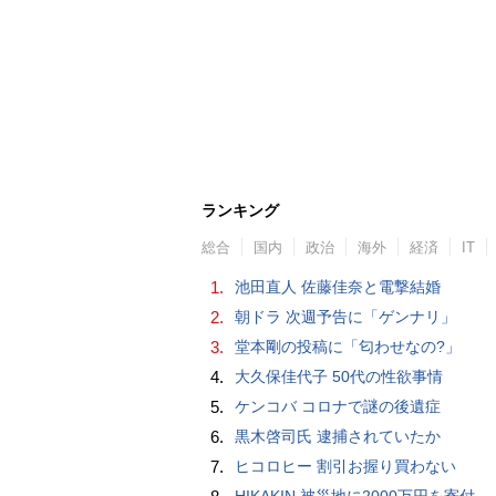
ランキング
総合
国内
政治
海外
経済
IT
1.
池田直人 佐藤佳奈と電撃結婚
2.
朝ドラ 次週予告に「ゲンナリ」
3.
堂本剛の投稿に「匂わせなの?」
4.
大久保佳代子 50代の性欲事情
5.
ケンコバ コロナで謎の後遺症
6.
黒木啓司氏 逮捕されていたか
7.
ヒコロヒー 割引お握り買わない
HIKAKIN 被災地に2000万円を寄付