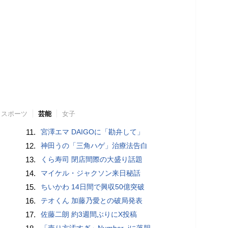
スポーツ
芸能
女子
11.
宮澤エマ DAIGOに「勘弁して」
12.
神田うの「三角ハゲ」治療法告白
13.
くら寿司 閉店間際の大盛り話題
14.
マイケル・ジャクソン来日秘話
15.
ちいかわ 14日間で興収50億突破
16.
テオくん 加藤乃愛との破局発表
17.
佐藤二朗 約3週間ぶりにX投稿
「売り方汚すぎ」Number_iに落胆