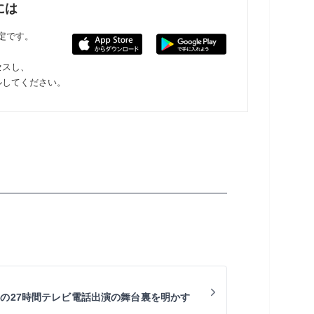
には
限定です。
セスし、
ルしてください。
ーの27時間テレビ電話出演の舞台裏を明かす