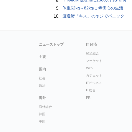
8.
9.
体重62kg→82kgに 寺田心の生活
10.
渡邊渚「キス」のヤジでパニック
ニューストップ
IT 経済
経済総合
主要
マーケット
Web
国内
ガジェット
社会
ITビジネス
政治
IT総合
海外
PR
海外総合
韓国
中国