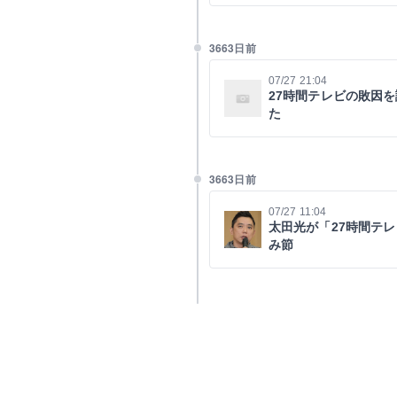
3663日前
07/27 21:04
27時間テレビの敗因
た
3663日前
07/27 11:04
太田光が「27時間テ
み節