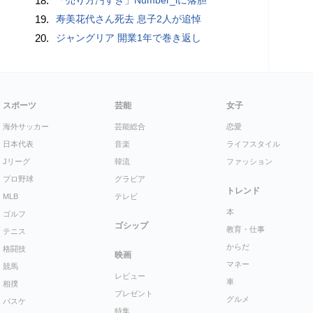
18.
19.
寿美花代さん死去 息子2人が追悼
20.
ジャングリア 開業1年で巻き返し
スポーツ
芸能
女子
海外サッカー
芸能総合
恋愛
日本代表
音楽
ライフスタイル
Jリーグ
韓流
ファッション
プロ野球
グラビア
トレンド
MLB
テレビ
本
ゴルフ
ゴシップ
教育・仕事
テニス
からだ
格闘技
映画
マネー
競馬
レビュー
車
相撲
プレゼント
グルメ
バスケ
特集