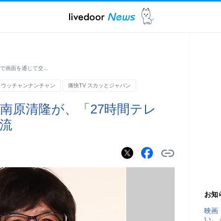
」で画面を通じて交…
ウッチャンナンチャン
痛快TV スカッとジャパン
南原清隆が、「27時間テレ
流
お知
映画
い。