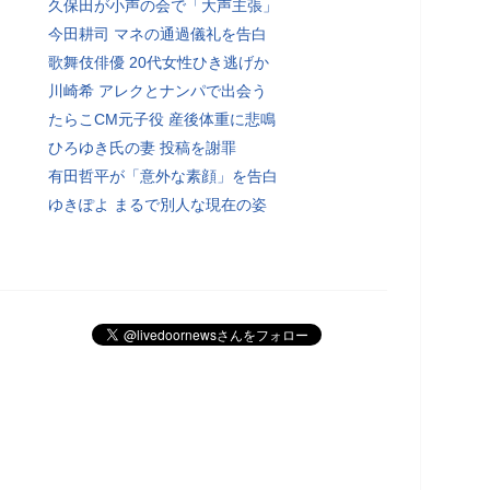
久保田が小声の会で「大声主張」
今田耕司 マネの通過儀礼を告白
歌舞伎俳優 20代女性ひき逃げか
川崎希 アレクとナンパで出会う
たらこCM元子役 産後体重に悲鳴
ひろゆき氏の妻 投稿を謝罪
有田哲平が「意外な素顔」を告白
ゆきぽよ まるで別人な現在の姿