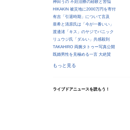
神田うの 不妊治療の経験と苦悩
HIKAKIN 被災地に2000万円を寄付
有吉「引退時期」について言及
亜希と清原氏は「今が一番いい」
渡邊渚「キス」のヤジでパニック
リュウジ氏「ダルい」共感殺到
TAKAHIRO 両腕タトゥー写真公開
既婚男性を見極める一言 大絶賛
もっと見る
ライブドアニュースを読もう！