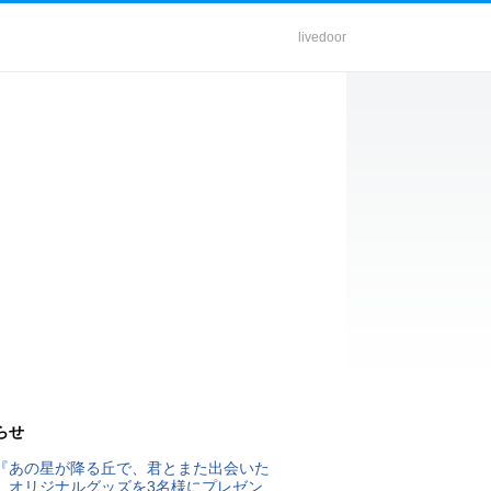
livedoor
らせ
『あの星が降る丘で、君とまた出会いた
』オリジナルグッズを3名様にプレゼン