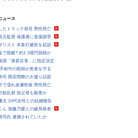
ニュース
したトラック発見 男性死亡
高元監督 保護者に直接謝罪
ダリスト 本多灯被告を起訴
金で競艇? 約1.3億円脱税か
地震「激甚災害」に指定決定
 手術中の医師が患者を守る
寿司 閉店間際の大盛り話題
汗で濡れ皮膚乾燥 男性死亡
で銃乱射 祖父母も殺害か
優太 10代女性との結婚報告
くん 加藤乃愛との破局発表
啓司氏 逮捕されていたか