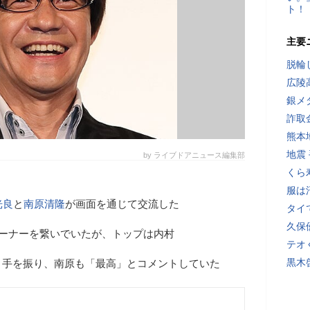
ト！
主要
脱輪
広陵
銀メ
詐取
熊本
地震
by ライブドアニュース編集部
くら
服は
光良
と
南原清隆
が画面を通じて交流した
タイ
久保
コーナーを繋いでいたが、トップは内村
テオ
黒木
と手を振り、南原も「最高」とコメントしていた