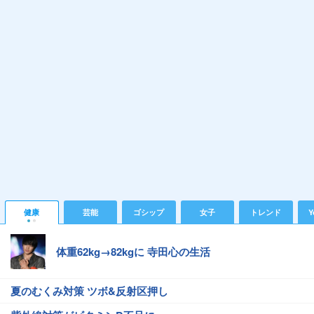
健康
芸能
ゴシップ
女子
トレンド
Y
体重62kg→82kgに 寺田心の生活
夏のむくみ対策 ツボ&反射区押し