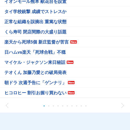
イオンモール熊本 献花台を設置
タイ学校銃撃 成績でストレスか
正常な組織を誤摘出 重篤な状態
くら寿司 閉店間際の大盛り話題
楽天から死球5個 新庄監督が苦言
日ハムvs楽天「死球合戦」不穏
マイケル・ジャクソン来日秘話
テオくん 加藤乃愛との破局発表
朝ドラ 次週予告に「ゲンナリ」
ヒコロヒー 割引お握り買わない