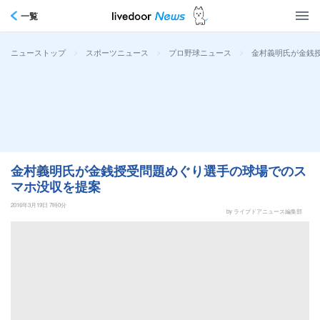
一覧
>
>
>
金村義明氏が金銭
ニューストップ
スポーツニュース
プロ野球ニュース
金村義明氏が金銭授受問題めぐり選手の球場でのス
マホ没収を提案
2016年3月19日 7時0分
by ライブドアニュース編集部