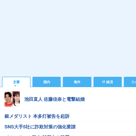
主要
国内
海外
IT 経済
ス
池田直人 佐藤佳奈と電撃結婚
銀メダリスト 本多灯被告を起訴
SNS大手5社に詐欺対策の強化要請