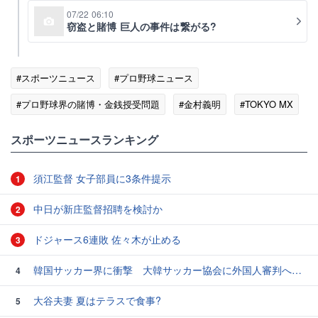
07/22 06:10
窃盗と賭博 巨人の事件は繋がる?
#スポーツニュース
#プロ野球ニュース
#プロ野球界の賭博・金銭授受問題
#金村義明
#TOKYO MX
#テレビの話題
スポーツニュースランキング
須江監督 女子部員に3条件提示
1
中日が新庄監督招聘を検討か
2
ドジャース6連敗 佐々木が止める
3
韓国サッカー界に衝撃 大韓サッカー協会に外国人審判への“性的接待”疑惑 韓国メディアが報道
4
大谷夫妻 夏はテラスで食事?
5