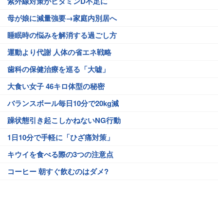
紫外線対策がビタミンD不足に
母が娘に減量強要→家庭内別居へ
睡眠時の悩みを解消する過ごし方
運動より代謝 人体の省エネ戦略
歯科の保健治療を巡る「大嘘」
大食い女子 46キロ体型の秘密
バランスボール毎日10分で20kg減
躁状態引き起こしかねないNG行動
1日10分で手軽に「ひざ痛対策」
キウイを食べる際の3つの注意点
コーヒー 朝すぐ飲むのはダメ?