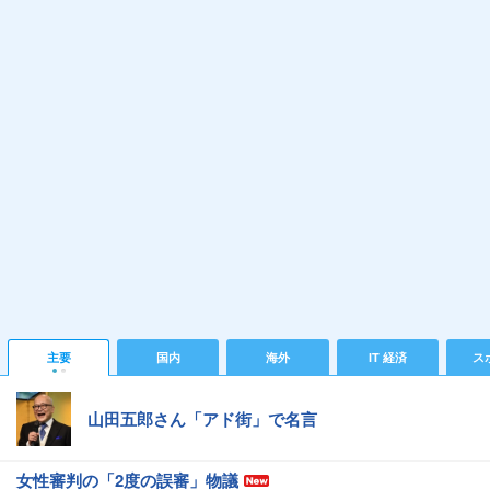
主要
国内
海外
IT 経済
ス
山田五郎さん「アド街」で名言
女性審判の「2度の誤審」物議