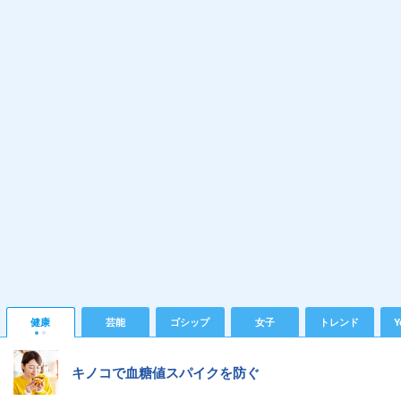
健康
芸能
ゴシップ
女子
トレンド
Y
キノコで血糖値スパイクを防ぐ