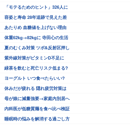
「モテるためのヒント」326人に
容姿と寿命 28年追跡で見えた差
あたりめ 血糖値を上げない理由
体重62kg→82kgに 寺田心の生活
夏のむくみ対策 ツボ&反射区押し
紫外線対策がビタミンD不足に
緑茶を飲むと死亡リスク低まる?
ヨーグルト いつ食べたらいい?
休みだが疲れる 隠れ疲労対策は
母が娘に減量強要→家庭内別居へ
内科医が低糖質麺を食べ比べ検証
睡眠時の悩みを解消する過ごし方