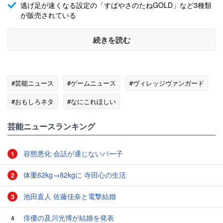
逃げ足が速くなる設定の「すばやさのたねGOLD」など3種類
が販売されている
続きを読む
#芸能ニュース
#ゲームニュース
#ヴィレッジヴァンガード
#おもしろネタ
#なにこれほしい
芸能ニュースランキング
容態悪化 会話が通じないパー子
1
体重62kg→82kgに 寺田心の生活
2
池田直人 佐藤佳奈と電撃結婚
3
俳優の及川光博が結婚を発表
4