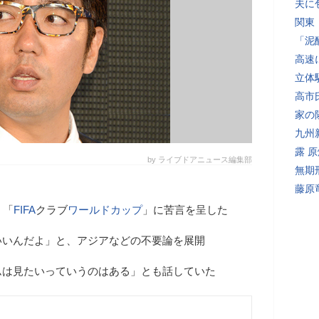
夫に
関東
「泥
高速
立体
高市
家の
九州
露 
by ライブドアニュース編集部
無期
藤原
、「
FIFA
クラブ
ワールドカップ
」に苦言を呈した
いいんだよ」と、アジアなどの不要論を展開
ムは見たいっていうのはある」とも話していた