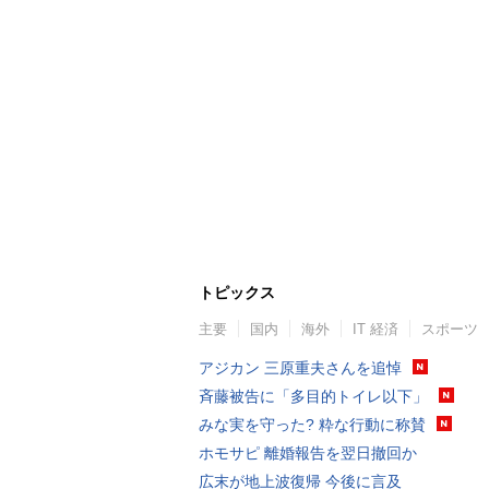
トピックス
主要
国内
海外
IT 経済
スポーツ
アジカン 三原重夫さんを追悼
斉藤被告に「多目的トイレ以下」
みな実を守った? 粋な行動に称賛
ホモサピ 離婚報告を翌日撤回か
広末が地上波復帰 今後に言及