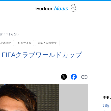
苦言「つまらない…
小木博明
おぎやはぎ
芸能人が物申す
FIFAクラブワールドカップ
主要
7歳