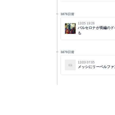
3876日前
12/25 19:26
バルセロナが長編のド
も
3879日前
12/23 07:05
メッシにリーベルファ