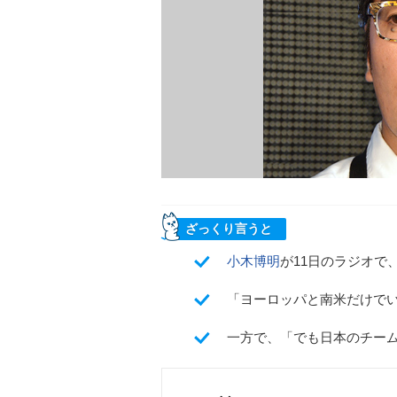
ざっくり言うと
小木博明
が11日のラジオで
「ヨーロッパと南米だけで
一方で、「でも日本のチー