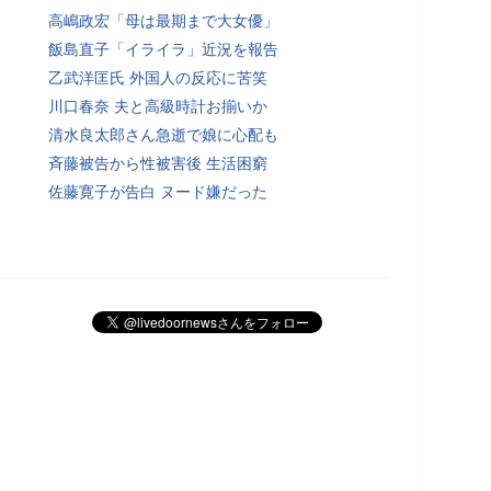
高嶋政宏「母は最期まで大女優」
飯島直子「イライラ」近況を報告
乙武洋匡氏 外国人の反応に苦笑
川口春奈 夫と高級時計お揃いか
清水良太郎さん急逝で娘に心配も
斉藤被告から性被害後 生活困窮
佐藤寛子が告白 ヌード嫌だった