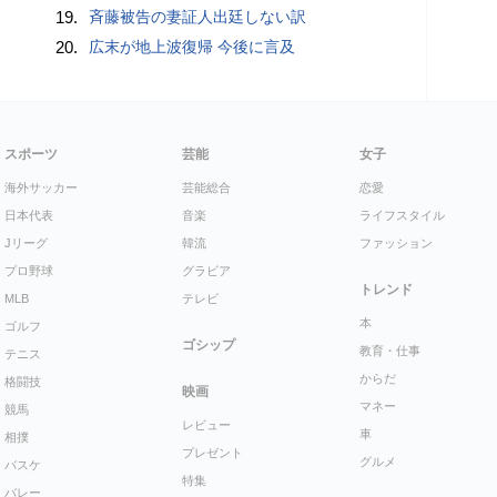
19.
斉藤被告の妻証人出廷しない訳
20.
広末が地上波復帰 今後に言及
スポーツ
芸能
女子
海外サッカー
芸能総合
恋愛
日本代表
音楽
ライフスタイル
Jリーグ
韓流
ファッション
プロ野球
グラビア
トレンド
MLB
テレビ
本
ゴルフ
ゴシップ
教育・仕事
テニス
からだ
格闘技
映画
マネー
競馬
レビュー
車
相撲
プレゼント
グルメ
バスケ
特集
バレー