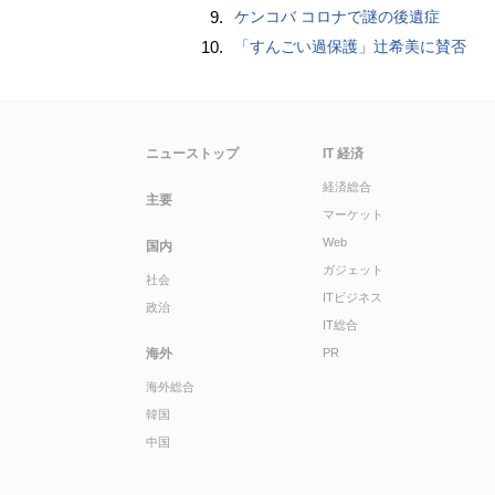
9.
ケンコバ コロナで謎の後遺症
10.
「すんごい過保護」辻希美に賛否
ニューストップ
IT 経済
経済総合
主要
マーケット
Web
国内
ガジェット
社会
ITビジネス
政治
IT総合
海外
PR
海外総合
韓国
中国