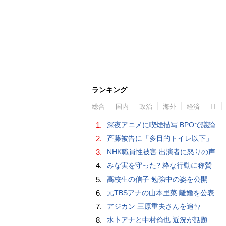
ランキング
総合
国内
政治
海外
経済
IT
1.
深夜アニメに喫煙描写 BPOで議論
2.
斉藤被告に「多目的トイレ以下」
3.
NHK職員性被害 出演者に怒りの声
4.
みな実を守った? 粋な行動に称賛
5.
高校生の信子 勉強中の姿を公開
6.
元TBSアナの山本里菜 離婚を公表
7.
アジカン 三原重夫さんを追悼
8.
水卜アナと中村倫也 近況が話題