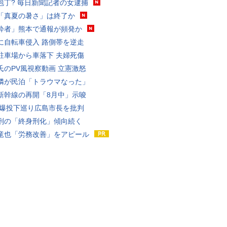
包丁? 毎日新聞記者の女逮捕
「真夏の暑さ」は終了か
酔者」熊本で通報が頻発か
に自転車侵入 路側帯を逆走
駐車場から車落下 夫婦死傷
氏のPV風視察動画 立憲激怒
隣が民泊「トラウマなった」
新幹線の再開「8月中」示唆
原爆投下巡り広島市長を批判
刑の「終身刑化」傾向続く
竜也「労務改善」をアピール