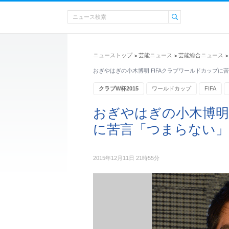
ニューストップ
芸能ニュース
芸能総合ニュース
>
>
>
おぎやはぎの小木博明 FIFAクラブワールドカップに
クラブW杯2015
ワールドカップ
FIFA
エンタメ・芸能ニュース
おぎやはぎの小木博明 
に苦言「つまらない」
2015年12月11日 21時55分