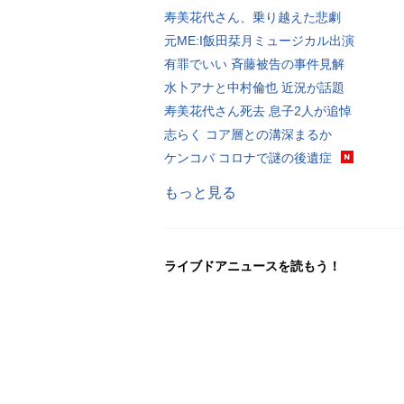
寿美花代さん、乗り越えた悲劇
元ME:I飯田栞月ミュージカル出演
有罪でいい 斉藤被告の事件見解
水卜アナと中村倫也 近況が話題
寿美花代さん死去 息子2人が追悼
志らく コア層との溝深まるか
ケンコバ コロナで謎の後遺症
もっと見る
ライブドアニュースを読もう！