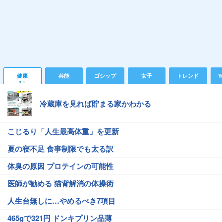
健康
芸能
ゴシップ
女子
トレンド
Y
冷蔵庫を見れば貯まる家かわかる
こじるり「人生最高体重」を更新
夏の寝不足 食事制限でも太る訳
体臭の原因 プロテインの可能性
医師が勧める 猫背解消の体操術
人生台無しに…やめるべき7項目
465gで321円 ドンキプリン品薄