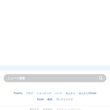
Peachy
ブログ
ショッピング
バンク
みんかぶ
みんかぶChoice
Kstyle
株探
プレスリリース
運営会社
利用規約
プライバシーポリシー