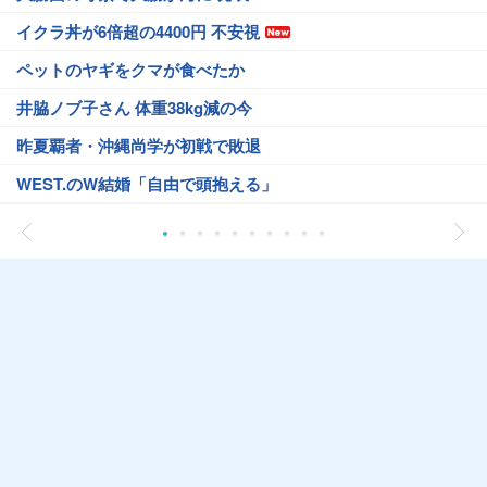
イクラ丼が6倍超の4400円 不安視
ペットのヤギをクマが食べたか
井脇ノブ子さん 体重38kg減の今
昨夏覇者・沖縄尚学が初戦で敗退
WEST.のW結婚「自由で頭抱える」