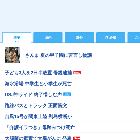
主要
国内
海外
IT 経済
ス
さんま 夏の甲子園に苦言し物議
子ども3人を2日半放置 母親逮捕
海水浴場 中学生と小学生が死亡
USJ神ライド 終了惜しむ声
路線バスとトラック 正面衝突
台風15号が関東上陸 列島横断か
「介護イラつき」母踏みつけ死亡
大腸菌の毒素で大腸がんに 発表