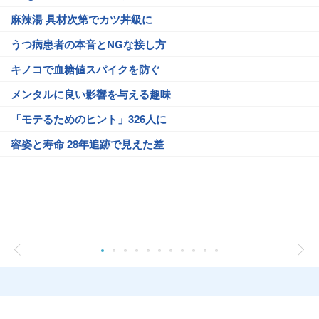
麻辣湯 具材次第でカツ丼級に
うつ病患者の本音とNGな接し方
キノコで血糖値スパイクを防ぐ
メンタルに良い影響を与える趣味
「モテるためのヒント」326人に
容姿と寿命 28年追跡で見えた差