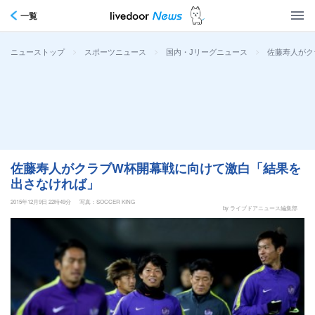
一覧
>
>
>
佐藤寿人がク
ニューストップ
スポーツニュース
国内・Jリーグニュース
佐藤寿人がクラブW杯開幕戦に向けて激白「結果を
出さなければ」
2015年12月9日 22時49分
写真：SOCCER KING
by ライブドアニュース編集部