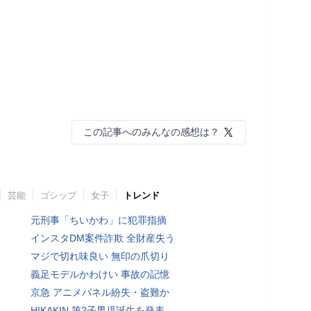
この記事へのみんなの感想は？
芸能
ゴシップ
女子
トレンド
元刑事「ちいかわ」に犯罪指摘
インスタDM案件詐欺 全財産失う
マジで切れ味良い 無印の爪切り
義足モデルかわけい 事故の記憶
京急 アニメパネル紛失・盗難か
HIKAKIN 第2子男児誕生を発表