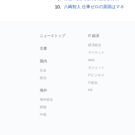
10.
八嶋智人 仕事ゼロの原因はマネ
ニューストップ
IT 経済
経済総合
主要
マーケット
Web
国内
ガジェット
社会
ITビジネス
政治
IT総合
海外
PR
海外総合
韓国
中国