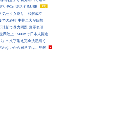
 古いPCが復活するUSB
人気セク女巡り…和解成立
ルでの経験 中井卓大が回想
野球部で暴力問題 謝罪表明
0世界陸上 1500mで日本人躍進
パ」の文字消え完全沈黙続く
言わないから同意では…見解