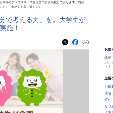
団体等のプレスリリースを原文のまま掲載しております。内容
」までご連絡をお願い致します。
自分で考える力」を。大学生が
実施！
お知
映画
い。
ト！
主要
台風
帰省
悠仁
なぜ
「家