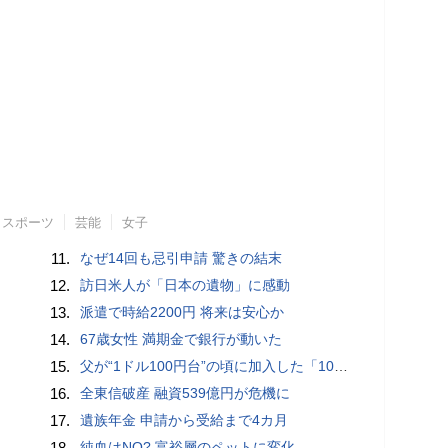
スポーツ
芸能
女子
11.
なぜ14回も忌引申請 驚きの結末
12.
訪日米人が「日本の遺物」に感動
13.
派遣で時給2200円 将来は安心か
14.
67歳女性 満期金で銀行が動いた
15.
父が“1ドル100円台”の頃に加入した「1000万円の外貨建て保険」が、円安で「評価額1610万円」に…“相続税額”はいくら増えますか？ 死後も税金が動くケースとは
16.
全東信破産 融資539億円が危機に
17.
遺族年金 申請から受給まで4カ月
18.
純血はNO? 富裕層のペットに変化