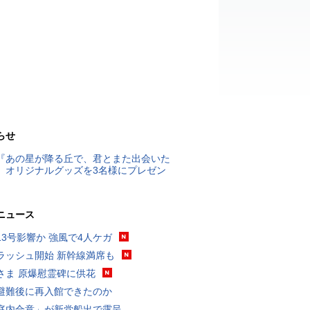
らせ
『あの星が降る丘で、君とまた出会いた
』オリジナルグッズを3名様にプレゼン
ニュース
13号影響か 強風で4人ケガ
ラッシュ開始 新幹線満席も
さま 原爆慰霊碑に供花
避難後に再入館できたのか
庭内合意」が新党船出で露呈