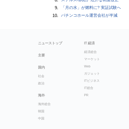
9.
「月の水」が燃料に? 実証試験へ
10.
パチンコホール運営会社が半減
ニューストップ
IT 経済
経済総合
主要
マーケット
Web
国内
ガジェット
社会
ITビジネス
政治
IT総合
海外
PR
海外総合
韓国
中国