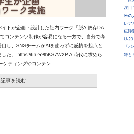
注目
米の
レア
イトが企画・設計した社内ワーク「脱AI依存DA
広陵
ってコンテンツ制作が容易になる一方で、自分で考
U-2
目し、SNSチームがAIを使わずに感情を起点と
「パ
tps://lin.ee/fhKS7WXP AI時代に求めら
嫌と
ーケティングやコンテン
記事を読む