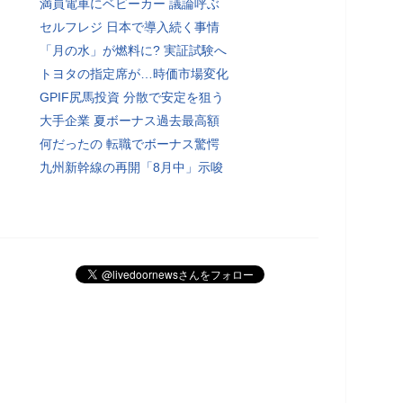
満員電車にベビーカー 議論呼ぶ
セルフレジ 日本で導入続く事情
「月の水」が燃料に? 実証試験へ
トヨタの指定席が…時価市場変化
GPIF尻馬投資 分散で安定を狙う
大手企業 夏ボーナス過去最高額
何だったの 転職でボーナス驚愕
九州新幹線の再開「8月中」示唆