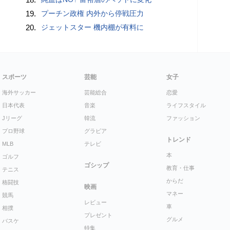
19.
プーチン政権 内外から停戦圧力
20.
ジェットスター 機内棚が有料に
スポーツ
芸能
女子
海外サッカー
芸能総合
恋愛
日本代表
音楽
ライフスタイル
Jリーグ
韓流
ファッション
プロ野球
グラビア
トレンド
MLB
テレビ
本
ゴルフ
ゴシップ
教育・仕事
テニス
からだ
格闘技
映画
マネー
競馬
レビュー
車
相撲
プレゼント
グルメ
バスケ
特集