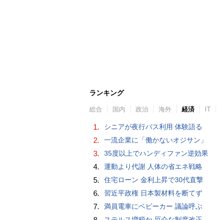
ランキング
総合
国内
政治
海外
経済
IT
1.
シニアが夜行バス利用 体験語る
2.
一流企業に「働かないオジサン」
3.
35度以上でハンディファン逆効果
4.
運動より代謝 人体の省エネ戦略
5.
住宅ローン 金利上昇で30代直撃
6.
習近平政権 日本製材料を断てず
7.
満員電車にベビーカー 議論呼ぶ
8.
ステルス増税か 厄介な制度改正