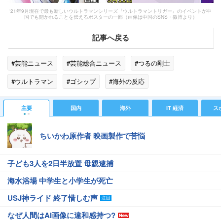
‘21年9月現在で最も新しいウルトラマンシリーズ『ウルトラマントリガー』のイベントが中
国でも開かれることを伝えるポスターの一部（画像は中国のSNS・微博より）
記事へ戻る
#芸能ニュース
#芸能総合ニュース
#つるの剛士
#ウルトラマン
#ゴシップ
#海外の反応
主要
国内
海外
IT 経済
ス
ちいかわ原作者 映画製作で苦悩
子ども3人を2日半放置 母親逮捕
海水浴場 中学生と小学生が死亡
USJ神ライド 終了惜しむ声
なぜ人間はAI画像に違和感持つ?