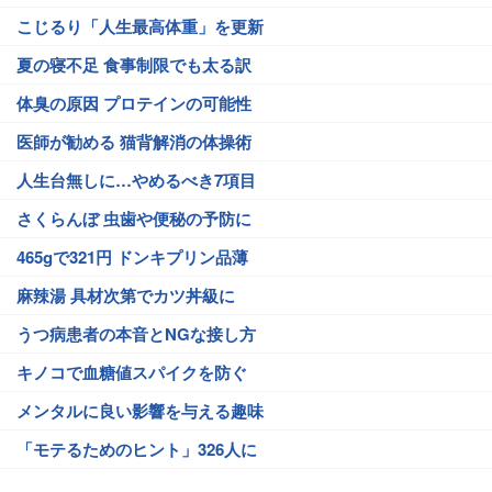
こじるり「人生最高体重」を更新
夏の寝不足 食事制限でも太る訳
体臭の原因 プロテインの可能性
医師が勧める 猫背解消の体操術
人生台無しに…やめるべき7項目
さくらんぼ 虫歯や便秘の予防に
465gで321円 ドンキプリン品薄
麻辣湯 具材次第でカツ丼級に
うつ病患者の本音とNGな接し方
キノコで血糖値スパイクを防ぐ
メンタルに良い影響を与える趣味
「モテるためのヒント」326人に