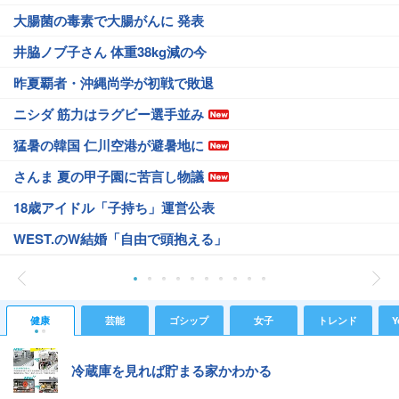
大腸菌の毒素で大腸がんに 発表
井脇ノブ子さん 体重38kg減の今
昨夏覇者・沖縄尚学が初戦で敗退
ニシダ 筋力はラグビー選手並み
猛暑の韓国 仁川空港が避暑地に
さんま 夏の甲子園に苦言し物議
18歳アイドル「子持ち」運営公表
WEST.のW結婚「自由で頭抱える」
健康
芸能
ゴシップ
女子
トレンド
Y
冷蔵庫を見れば貯まる家かわかる