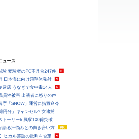
ニュース
試験 受験者のPC不具合247件
鮮 日本海に向け飛翔体発射
キ露店 うなぎで食中毒14人
K職員性被害 出演者に怒りの声
者庁「SNOW」運営に措置命令
3億円分」キャンセル? 女逮捕
ストーリー5 興収100億突破
が語る汗悩みとの向き合い方
く ヒカル落語の批判を否定