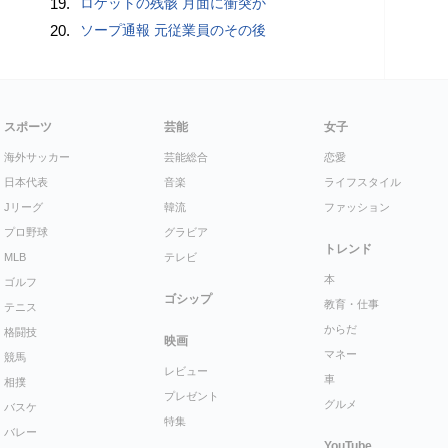
19.
ロケットの残骸 月面に衝突か
20.
ソープ通報 元従業員のその後
スポーツ
芸能
女子
海外サッカー
芸能総合
恋愛
日本代表
音楽
ライフスタイル
Jリーグ
韓流
ファッション
プロ野球
グラビア
トレンド
MLB
テレビ
本
ゴルフ
ゴシップ
教育・仕事
テニス
からだ
格闘技
映画
マネー
競馬
レビュー
車
相撲
プレゼント
グルメ
バスケ
特集
バレー
YouTube