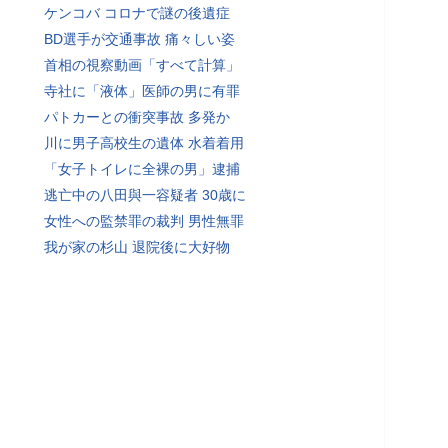
ケンコバ コロナで謎の後遺症
BD選手が交通事故 痛々しい姿
首相の視察動画「すべて計算」
寺社に「液体」医師の男に有罪
パトカーとの衝突事故 多発か
川に男子高校生の遺体 水着着用
「女子トイレに全裸の男」逮捕
逃亡中の八田與一容疑者 30歳に
女性への監禁罪の裁判 男性無罪
我が家の杉山 退院後に大好物