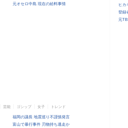
元オセロ中島 現在の給料事情
ヒカキ
登録者
元T
芸能
ゴシップ
女子
トレンド
福岡の議長 地震巡り不謹慎発言
富山で暴行事件 刃物持ち逃走か