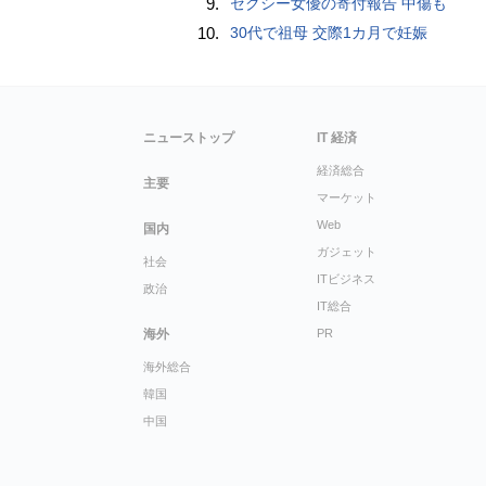
9.
セクシー女優の寄付報告 中傷も
10.
30代で祖母 交際1カ月で妊娠
ニューストップ
IT 経済
経済総合
主要
マーケット
Web
国内
ガジェット
社会
ITビジネス
政治
IT総合
海外
PR
海外総合
韓国
中国