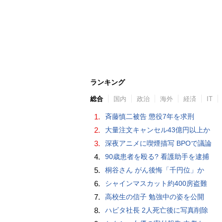
ランキング
総合
国内
政治
海外
経済
IT
1.
斉藤慎二被告 懲役7年を求刑
2.
大量注文キャンセル43億円以上か
3.
深夜アニメに喫煙描写 BPOで議論
4.
90歳患者を殴る? 看護助手を逮捕
5.
桐谷さん がん後悔「千円位」か
6.
シャインマスカット約400房盗難
7.
高校生の信子 勉強中の姿を公開
8.
ハビタ社長 2人死亡後に写真削除