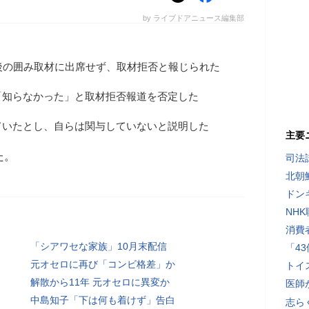
by ライブドアニュース編集部
後の囲み取材に出席せず、取材拒否と報じられた
「知らなかった」と取材拒否報道を否定した
ていたとし、自らは関与していないと説明した
主要
た。
司法
北朝
ドン
NH
消費
「シアワセな家族」10月末配信
「4
元オセロに再び「コンビ格差」か
トイ
解散から11年 元オセロに異変か
医師
中島知子「下は何も着けず」告白
志ら