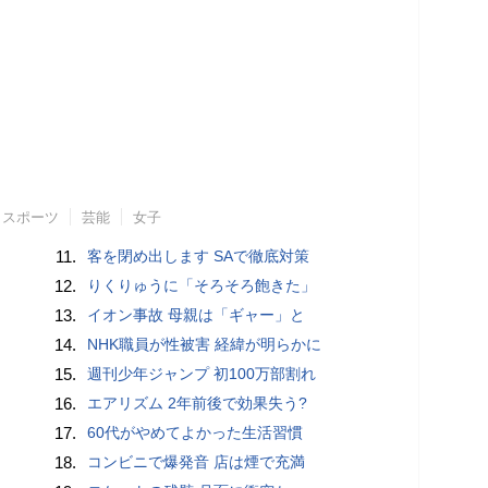
スポーツ
芸能
女子
11.
客を閉め出します SAで徹底対策
12.
りくりゅうに「そろそろ飽きた」
13.
イオン事故 母親は「ギャー」と
14.
NHK職員が性被害 経緯が明らかに
15.
週刊少年ジャンプ 初100万部割れ
16.
エアリズム 2年前後で効果失う?
17.
60代がやめてよかった生活習慣
18.
コンビニで爆発音 店は煙で充満