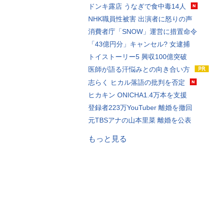
ドンキ露店 うなぎで食中毒14人
NHK職員性被害 出演者に怒りの声
消費者庁「SNOW」運営に措置命令
「43億円分」キャンセル? 女逮捕
トイストーリー5 興収100億突破
医師が語る汗悩みとの向き合い方
志らく ヒカル落語の批判を否定
ヒカキン ONICHA1.4万本を支援
登録者223万YouTuber 離婚を撤回
元TBSアナの山本里菜 離婚を公表
もっと見る