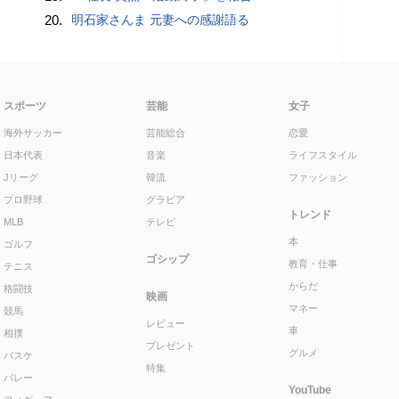
20.
明石家さんま 元妻への感謝語る
スポーツ
芸能
女子
海外サッカー
芸能総合
恋愛
日本代表
音楽
ライフスタイル
Jリーグ
韓流
ファッション
プロ野球
グラビア
トレンド
MLB
テレビ
本
ゴルフ
ゴシップ
教育・仕事
テニス
からだ
格闘技
映画
マネー
競馬
レビュー
車
相撲
プレゼント
グルメ
バスケ
特集
バレー
YouTube