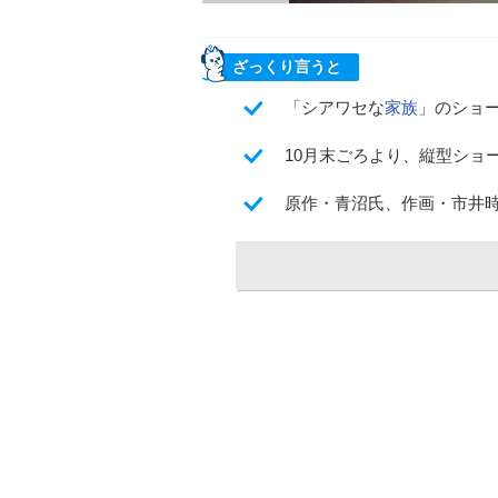
ざっくり言うと
「シアワセな
家族
」のショ
10月末ごろより、縦型ショ
原作・青沼氏、作画・市井