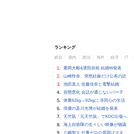
ランキング
総合
国内
政治
海外
経済
IT
1.
重岡大毅&濱田崇裕 結婚W発表
2.
山崎怜奈、突然妊娠だけ公表の訳
3.
池田直人 佐藤佳奈と電撃結婚
4.
容態悪化 会話が通じないパー子
5.
体重62kg→82kgに 寺田心の生活
6.
俳優の及川光博が結婚を発表
7.
天竺鼠「元天竺鼠」でKOC出場へ
8.
海上自衛隊の生々しい映像が物議
9.
八嶋智人 仕事ゼロの原因はマネ