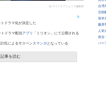
台湾
by ライブドアニュース編集部
北朝
張本
ートドラマ化が決定した
藤原
人気Y
ートドラマ配信
アプリ
「ミリオン」にて公開される
有吉
時計氏によるサスペンス
マンガ
となっている
パー
記事を読む