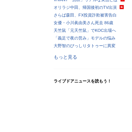
オリラジ中田、帰国後初のTV出演
さらば森田、FX投資詐欺被害告白
女優・小川眞由美さん死去 86歳
天竺鼠「元天竺鼠」でKOC出場へ
「義足で夜の営み」モデルの悩み
大野智のびっしりタトゥーに異変
もっと見る
ライブドアニュースを読もう！