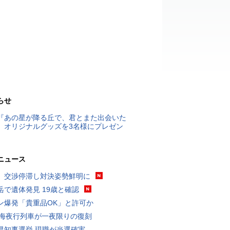
らせ
『あの星が降る丘で、君とまた出会いた
』オリジナルグッズを3名様にプレゼン
ニュース
、交渉停滞し対決姿勢鮮明に
岳で遺体発見 19歳と確認
ン爆発「貴重品OK」と許可か
東海夜行列車が一夜限りの復刻
県知事選挙 現職が当選確実