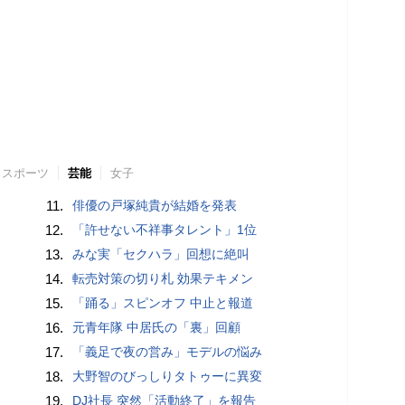
スポーツ
芸能
女子
11.
俳優の戸塚純貴が結婚を発表
12.
「許せない不祥事タレント」1位
13.
みな実「セクハラ」回想に絶叫
14.
転売対策の切り札 効果テキメン
15.
「踊る」スピンオフ 中止と報道
16.
元青年隊 中居氏の「裏」回顧
17.
「義足で夜の営み」モデルの悩み
18.
大野智のびっしりタトゥーに異変
19.
DJ社長 突然「活動終了」を報告