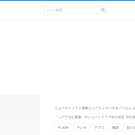
ニューストップ
芸能ニュース
マンガ＆ノベルニュ
>
>
「シアワセな家族」のショートドラマ化が決定 10月
FLASH
マンガ
アプリ
相談
見た
いしだ壱成