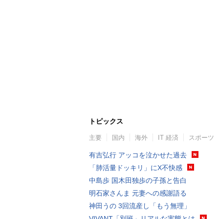
トピックス
主要
国内
海外
IT 経済
スポーツ
有吉弘行 アッコを泣かせた過去
「肺活量ドッキリ」にX不快感
中島歩 国木田独歩の子孫と告白
明石家さんま 元妻への感謝語る
神田うの 3回流産し「もう無理」
VIVANT「別班」リアルな実態とは