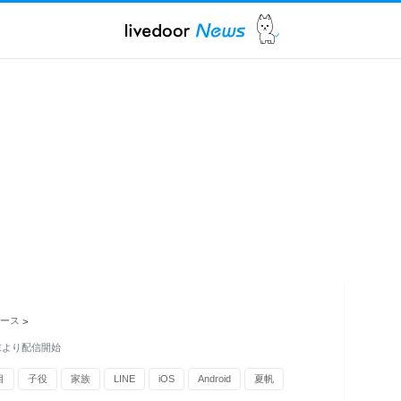
ース
>
末より配信開始
目
子役
家族
LINE
iOS
Android
夏帆