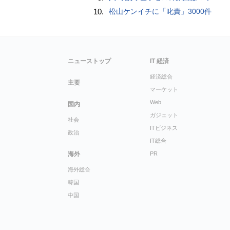
10.
松山ケンイチに「叱責」3000件
ニューストップ
IT 経済
経済総合
主要
マーケット
Web
国内
ガジェット
社会
ITビジネス
政治
IT総合
海外
PR
海外総合
韓国
中国