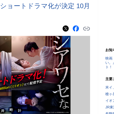
ショートドラマ化が決定 10月
お知
映画
い。
ト！
主要
米イ
槍ヶ
イオ
JR
長野