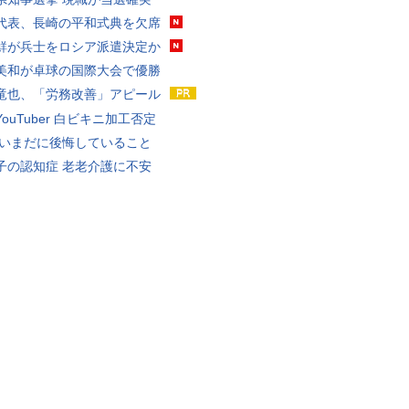
代表、長崎の平和式典を欠席
鮮が兵士をロシア派遣決定か
美和が卓球の国際大会で優勝
竜也、「労務改善」アピール
ouTuber 白ビキニ加工否定
 いまだに後悔していること
子の認知症 老老介護に不安