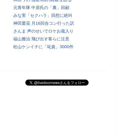
元青年隊 中居氏の「裏」回顧
みな実「セクハラ」回想に絶叫
神田愛花 月16回合コン行った訳
さんま 声のせいでロケお蔵入り
福山雅治 飛び出す客らに注意
松山ケンイチに「叱責」3000件