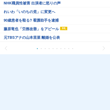
NHK職員性被害 出演者に怒りの声
れいわ「いのちの党」に変更へ
90歳患者を殴る? 看護助手を逮捕
藤原竜也「労務改善」をアピール
元TBSアナの山本里菜 離婚を公表