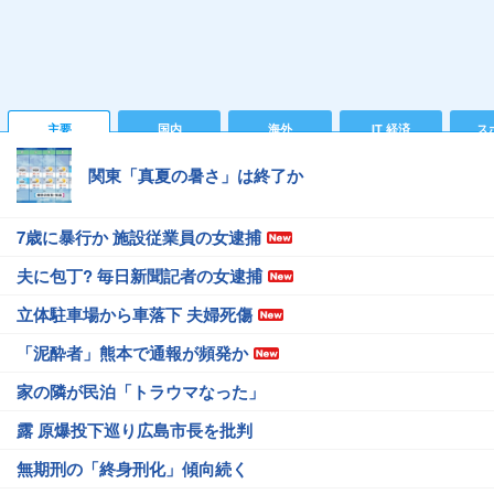
主要
国内
海外
IT 経済
ス
関東「真夏の暑さ」は終了か
7歳に暴行か 施設従業員の女逮捕
夫に包丁? 毎日新聞記者の女逮捕
立体駐車場から車落下 夫婦死傷
「泥酔者」熊本で通報が頻発か
家の隣が民泊「トラウマなった」
露 原爆投下巡り広島市長を批判
無期刑の「終身刑化」傾向続く