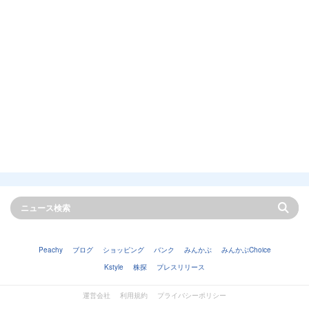
Peachy
ブログ
ショッピング
バンク
みんかぶ
みんかぶChoice
Kstyle
株探
プレスリリース
運営会社
利用規約
プライバシーポリシー