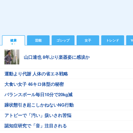
健康
芸能
ゴシップ
女子
トレンド
Y
山口達也 8年ぶり楽器姿に感涙か
運動より代謝 人体の省エネ戦略
大食い女子 46キロ体型の秘密
バランスボール毎日10分で20kg減
躁状態引き起こしかねないNG行動
アトピーで「汚い」扱いされ苦悩
認知症研究で「音」注目される