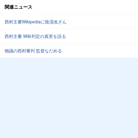
関連ニュース
西村主審Wikipediaに陰湿改ざん
西村主審 W杯判定の真実を語る
物議の西村審判 監督なだめる