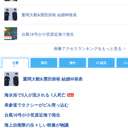
重岡大毅&濱田崇裕 結婚W発表
台風16号が小笠原近海で発生
画像アクセスランキングをもっと見る
主要
国内
海外
IT 経済
ス
重岡大毅&濱田崇裕 結婚W発表
海水浴で3人が流される 1人死亡
表参道でタクシーがビル突っ込む
台風16号が小笠原近海で発生
海上自衛隊の生々しい映像が物議