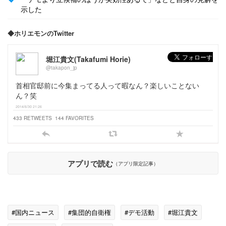
示した
◆ホリエモンのTwitter
堀江貴文(Takafumi Horie)
@takapon_jp
首相官邸前に今集まってる人って暇なん？楽しいことない
ん？笑
2014/6/30 21:26
433 RETWEETS
144 FAVORITES
アプリで読む
（アプリ限定記事）
#国内ニュース
#集団的自衛権
#デモ活動
#堀江貴文