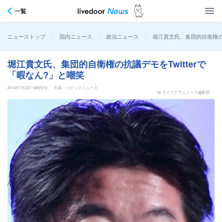
一覧
>
>
>
堀江貴文氏、集団的自衛権の抗
ニューストップ
国内ニュース
政治ニュース
堀江貴文氏、集団的自衛権の抗議デモをTwitterで
「暇なん?」と嘲笑
2014年7月2日 16時57分
写真：トピックニュース
by ライブドアニュース編集部