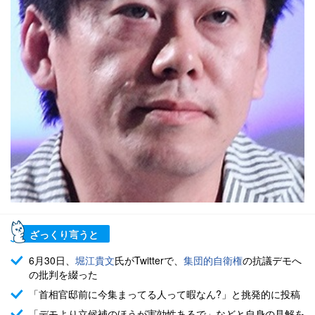
ざっくり言うと
6月30日、
堀江貴文
氏がTwitterで、
集団的自衛権
の抗議デモへ
の批判を綴った
「首相官邸前に今集まってる人って暇なん?」と挑発的に投稿
「デモより立候補のほうが実効性あるで」などと自身の見解を