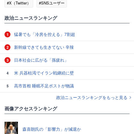
#X（Twitter）
#SNSユーザー
政治ニュースランキング
猛暑でも「冷房を控える」7割超
1
新幹線できても生きてない 辛辣
2
日本社会に広がる「孫疲れ」
3
米 兵器枯渇でイラン戦継続に壁
4
高市首相 睡眠不足ポストが物議
5
政治ニュースランキングをもっと見る
画像アクセスランキング
森喜朗氏の「影響力」が減退か