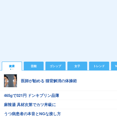
健康
芸能
ゴシップ
女子
トレンド
Y
医師が勧める 猫背解消の体操術
465gで321円 ドンキプリン品薄
麻辣湯 具材次第でカツ丼級に
うつ病患者の本音とNGな接し方