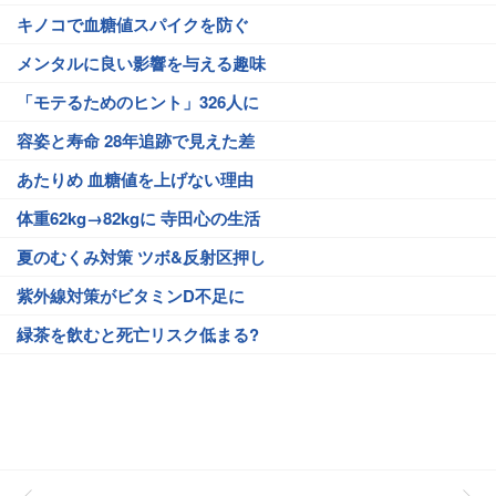
キノコで血糖値スパイクを防ぐ
メンタルに良い影響を与える趣味
「モテるためのヒント」326人に
容姿と寿命 28年追跡で見えた差
あたりめ 血糖値を上げない理由
体重62kg→82kgに 寺田心の生活
夏のむくみ対策 ツボ&反射区押し
紫外線対策がビタミンD不足に
緑茶を飲むと死亡リスク低まる?