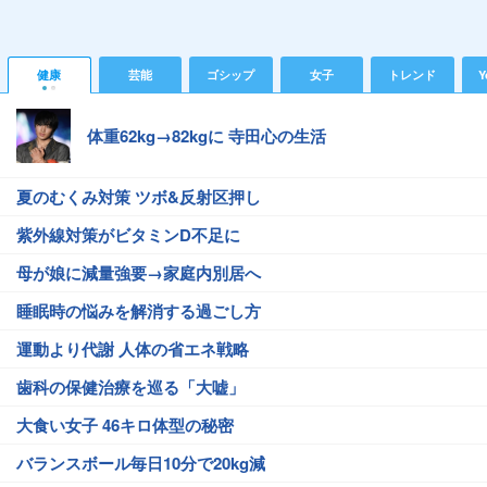
健康
芸能
ゴシップ
女子
トレンド
Y
体重62kg→82kgに 寺田心の生活
夏のむくみ対策 ツボ&反射区押し
紫外線対策がビタミンD不足に
母が娘に減量強要→家庭内別居へ
睡眠時の悩みを解消する過ごし方
運動より代謝 人体の省エネ戦略
歯科の保健治療を巡る「大嘘」
大食い女子 46キロ体型の秘密
バランスボール毎日10分で20kg減