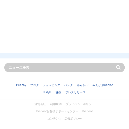
Peachy
ブログ
ショッピング
バンク
みんかぶ
みんかぶChoice
Kstyle
株探
プレスリリース
運営会社
利用規約
プライバシーポリシー
livedoorお客様サポートセンター
livedoor
コンテンツ・広告ポリシー