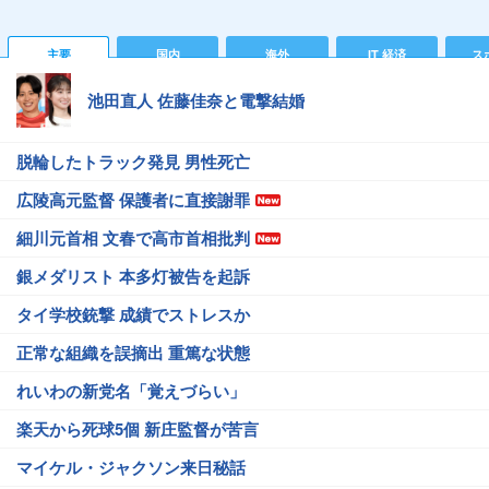
主要
国内
海外
IT 経済
ス
池田直人 佐藤佳奈と電撃結婚
脱輪したトラック発見 男性死亡
広陵高元監督 保護者に直接謝罪
細川元首相 文春で高市首相批判
銀メダリスト 本多灯被告を起訴
タイ学校銃撃 成績でストレスか
正常な組織を誤摘出 重篤な状態
れいわの新党名「覚えづらい」
楽天から死球5個 新庄監督が苦言
マイケル・ジャクソン来日秘話