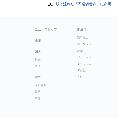
10.
駅で流れた「不適切音声」に声明
ニューストップ
IT 経済
経済総合
主要
マーケット
Web
国内
ガジェット
社会
ITビジネス
政治
IT総合
海外
PR
海外総合
韓国
中国