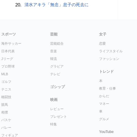
20.
清水アキラ「無念」息子の死去に
スポーツ
芸能
女子
海外サッカー
芸能総合
恋愛
日本代表
音楽
ライフスタイル
Jリーグ
韓流
ファッション
プロ野球
グラビア
トレンド
MLB
テレビ
本
ゴルフ
ゴシップ
教育・仕事
テニス
からだ
格闘技
映画
マネー
競馬
レビュー
車
相撲
プレゼント
グルメ
バスケ
特集
バレー
YouTube
フィギュア