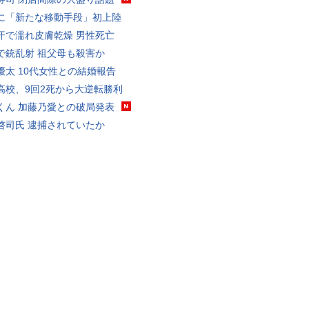
に「新たな移動手段」初上陸
汗で濡れ皮膚乾燥 男性死亡
で銃乱射 祖父母も殺害か
優太 10代女性との結婚報告
高校、9回2死から大逆転勝利
くん 加藤乃愛との破局発表
啓司氏 逮捕されていたか