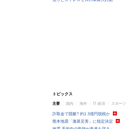
トピックス
主要
国内
海外
IT 経済
スポーツ
詐取金で競艇? 約1.3億円脱税か
熊本地震「激甚災害」に指定決定
地震 手術中の医師が患者を守る