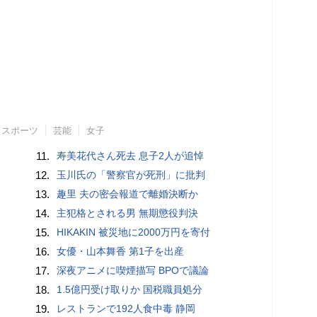
スポーツ
芸能
女子
11.
寿美花代さん死去 息子2人が追悼
12.
玉川氏の「警察官が死刑」に批判
13.
趣里 夫の密会報道で離婚決断か
14.
主犯格とされる男 無期懲役判決
15.
HIKAKIN 被災地に2000万円を寄付
16.
女優・山本舞香 第1子を出産
17.
深夜アニメに喫煙描写 BPOで議論
18.
1.5億円受け取りか 国税職員処分
19.
レストランで192人食中毒 静岡