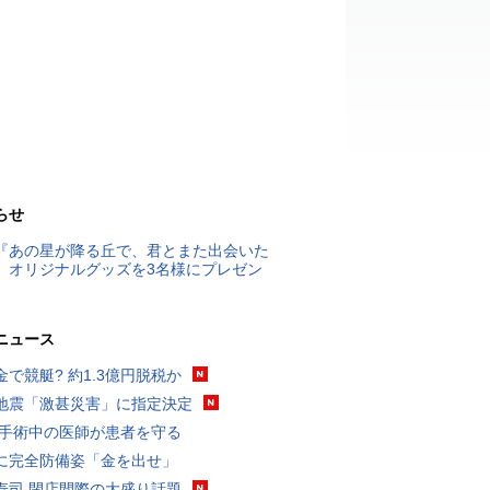
らせ
『あの星が降る丘で、君とまた出会いた
』オリジナルグッズを3名様にプレゼン
ニュース
金で競艇? 約1.3億円脱税か
地震「激甚災害」に指定決定
 手術中の医師が患者を守る
に完全防備姿「金を出せ」
寿司 閉店間際の大盛り話題