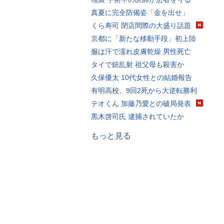
真夏に完全防備姿「金を出せ」
くら寿司 閉店間際の大盛り話題
京都に「新たな移動手段」初上陸
服は汗で濡れ皮膚乾燥 男性死亡
タイで銃乱射 祖父母も殺害か
久保優太 10代女性との結婚報告
有明高校、9回2死から大逆転勝利
テオくん 加藤乃愛との破局発表
黒木啓司氏 逮捕されていたか
もっと見る