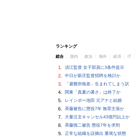
ランキング
総合
国内
政治
海外
経済
IT
1.
須江監督 女子部員に3条件提示
2.
中日が新庄監督招聘を検討か
3.
「避難所格差」生まれてしまう訳
4.
関東「真夏の暑さ」は終了か
5.
レインボー池田 元アナと結婚
6.
斉藤被告に懲役7年 無罪主張か
7.
大量注文キャンセル43億円以上か
8.
斉藤慎二被告 懲役7年を求刑
9.
正常な組織を誤摘出 重篤な状態