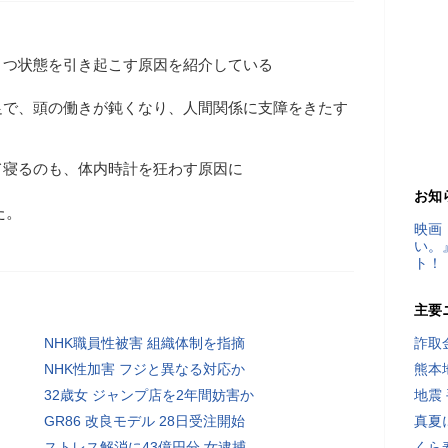
うつ状態を引き起こす原因を紹介している
足で、頭の働きが鈍くなり、人間関係に支障をきたす
て寝るのも、体内時計を狂わす原因に
お知
た。
映画
い。
ト！
主要
NHK職員性被害 組織体制を指摘
詐取
NHK性加害 フジと異なる対応か
熊本
32歳女 ジャンプ店を2年間妨害か
地震
GR86 改良モデル 28日受注開始
真夏
ストレス解消に43億円分 女逮捕
くら