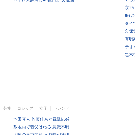
京都
服は
タイ
久保
有明
テオ
黒木
芸能
ゴシップ
女子
トレンド
池田直人 佐藤佳奈と電撃結婚
敷地内で義父はねる 意識不明
広陵の暴力問題 元監督が陳謝