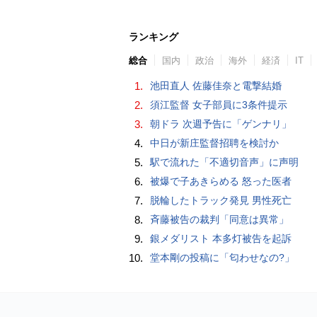
ランキング
総合
国内
政治
海外
経済
IT
1.
池田直人 佐藤佳奈と電撃結婚
2.
須江監督 女子部員に3条件提示
3.
朝ドラ 次週予告に「ゲンナリ」
4.
中日が新庄監督招聘を検討か
5.
駅で流れた「不適切音声」に声明
6.
被爆で子あきらめる 怒った医者
7.
脱輪したトラック発見 男性死亡
8.
斉藤被告の裁判「同意は異常」
9.
銀メダリスト 本多灯被告を起訴
10.
堂本剛の投稿に「匂わせなの?」