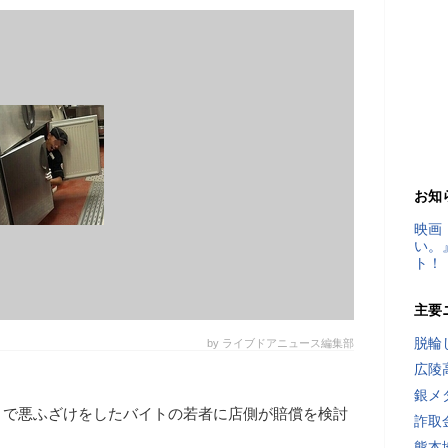
お知
映画
い。
ト！
主要
脱輪
by ライブドアニュース編集部
広陵
銀メ
」で悪ふざけをしたバイトの若者に店側が賠償を検討
詐取
熊本