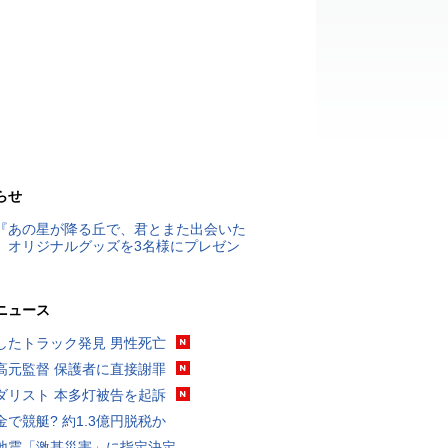
らせ
『あの星が降る丘で、君とまた出会いた
』オリジナルグッズを3名様にプレゼン
ニュース
したトラック発見 男性死亡
高元監督 保護者に直接謝罪
ダリスト 本多灯被告を起訴
金で競艇? 約1.3億円脱税か
地震「激甚災害」に指定決定