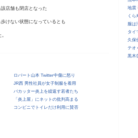
地震
当該店舗も閉店となった
くら
出歩けない状態になっているとも
服は
タイ
た。
久保
テオ
黒木
ロバート山本 Twitter中傷に怒り
JR西 男性社員が女子制服を着用
バカッター炎上を繰返す若者たち
「炎上屋」にネットの批判高まる
コンビニでトイレだけ利用に賛否