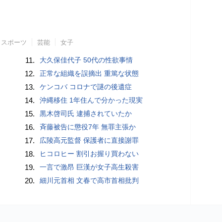
スポーツ
芸能
女子
11.
大久保佳代子 50代の性欲事情
12.
正常な組織を誤摘出 重篤な状態
13.
ケンコバ コロナで謎の後遺症
14.
沖縄移住 1年住んで分かった現実
15.
黒木啓司氏 逮捕されていたか
16.
斉藤被告に懲役7年 無罪主張か
17.
広陵高元監督 保護者に直接謝罪
18.
ヒコロヒー 割引お握り買わない
19.
一言で激昂 巨漢が女子高生殺害
20.
細川元首相 文春で高市首相批判