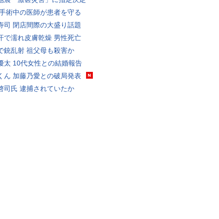
 手術中の医師が患者を守る
寿司 閉店間際の大盛り話題
汗で濡れ皮膚乾燥 男性死亡
で銃乱射 祖父母も殺害か
優太 10代女性との結婚報告
くん 加藤乃愛との破局発表
啓司氏 逮捕されていたか