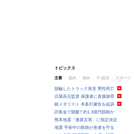
トピックス
主要
国内
海外
IT 経済
スポーツ
脱輪したトラック発見 男性死亡
広陵高元監督 保護者に直接謝罪
銀メダリスト 本多灯被告を起訴
詐取金で競艇? 約1.3億円脱税か
熊本地震「激甚災害」に指定決定
地震 手術中の医師が患者を守る