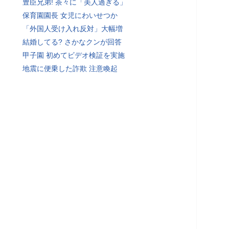
豊臣兄弟! 茶々に「美人過ぎる」
保育園園長 女児にわいせつか
「外国人受け入れ反対」大幅増
結婚してる? さかなクンが回答
甲子園 初めてビデオ検証を実施
地震に便乗した詐欺 注意喚起