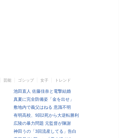
芸能
ゴシップ
女子
トレンド
池田直人 佐藤佳奈と電撃結婚
真夏に完全防備姿「金を出せ」
敷地内で義父はねる 意識不明
有明高校、9回2死から大逆転勝利
広陵の暴力問題 元監督が陳謝
神田うの「3回流産してる」告白