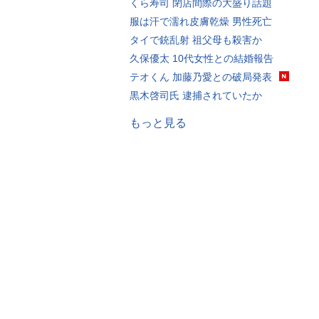
くら寿司 閉店間際の大盛り話題
服は汗で濡れ皮膚乾燥 男性死亡
タイで銃乱射 祖父母も殺害か
久保優太 10代女性との結婚報告
テオくん 加藤乃愛との破局発表
黒木啓司氏 逮捕されていたか
もっと見る