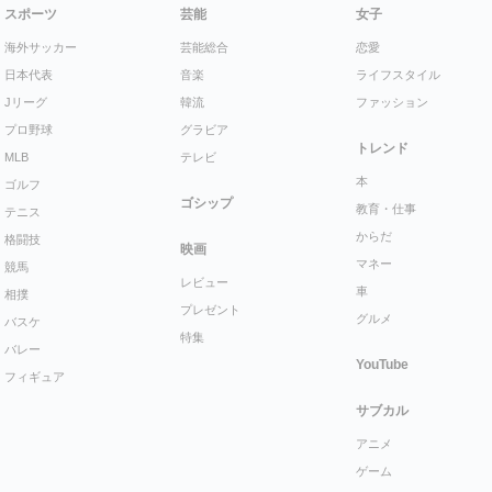
スポーツ
芸能
女子
海外サッカー
芸能総合
恋愛
日本代表
音楽
ライフスタイル
Jリーグ
韓流
ファッション
プロ野球
グラビア
トレンド
MLB
テレビ
本
ゴルフ
ゴシップ
教育・仕事
テニス
からだ
格闘技
映画
マネー
競馬
レビュー
車
相撲
プレゼント
グルメ
バスケ
特集
バレー
YouTube
フィギュア
サブカル
アニメ
ゲーム