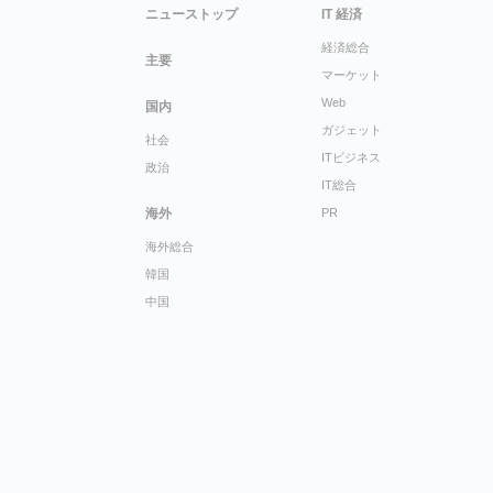
ニューストップ
IT 経済
経済総合
主要
マーケット
Web
国内
ガジェット
社会
ITビジネス
政治
IT総合
海外
PR
海外総合
韓国
中国