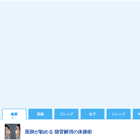
健康
芸能
ゴシップ
女子
トレンド
Y
医師が勧める 猫背解消の体操術