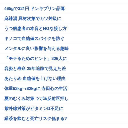
465gで321円 ドンキプリン品薄
麻辣湯 具材次第でカツ丼級に
うつ病患者の本音とNGな接し方
キノコで血糖値スパイクを防ぐ
メンタルに良い影響を与える趣味
「モテるためのヒント」326人に
容姿と寿命 28年追跡で見えた差
あたりめ 血糖値を上げない理由
体重62kg→82kgに 寺田心の生活
夏のむくみ対策 ツボ&反射区押し
紫外線対策がビタミンD不足に
緑茶を飲むと死亡リスク低まる?