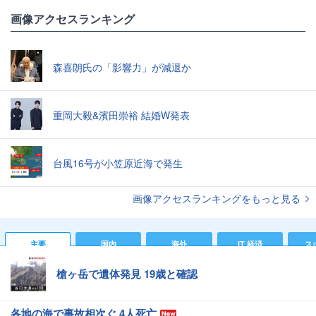
画像アクセスランキング
森喜朗氏の「影響力」が減退か
重岡大毅&濱田崇裕 結婚W発表
台風16号が小笠原近海で発生
画像アクセスランキングをもっと見る
主要
国内
海外
IT 経済
ス
槍ヶ岳で遺体発見 19歳と確認
各地の海で事故相次ぐ 4人死亡