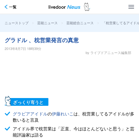
一覧
>
>
>
「枕営業してるアイド
ニューストップ
芸能ニュース
芸能総合ニュース
グラドル 、枕営業発言の真意
2013年8月7日 18時39分
by ライブドアニュース編集部
ざっくり言うと
グラビアアイドル
の
伊藤れいこ
は、枕営業してるアイドルが多
数いると言及
アイドル界で枕営業は「正直、今はほとんどないと思う」と芸
能評論家は語る