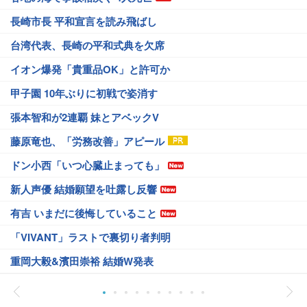
長崎市長 平和宣言を読み飛ばし
台湾代表、長崎の平和式典を欠席
イオン爆発「貴重品OK」と許可か
甲子園 10年ぶりに初戦で姿消す
張本智和が2連覇 妹とアベックV
藤原竜也、「労務改善」アピール
ドン小西「いつ心臓止まっても」
新人声優 結婚願望を吐露し反響
有吉 いまだに後悔していること
「VIVANT」ラストで裏切り者判明
重岡大毅&濱田崇裕 結婚W発表