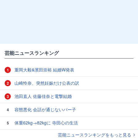
芸能ニュースランキング
重岡大毅&濱田崇裕 結婚W発表
1
山崎怜奈、突然妊娠だけ公表の訳
2
池田直人 佐藤佳奈と電撃結婚
3
容態悪化 会話が通じないパー子
4
体重62kg→82kgに 寺田心の生活
5
芸能ニュースランキングをもっと見る