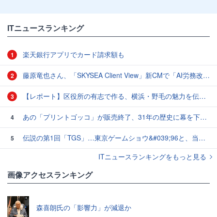
ITニュースランキング
楽天銀行アプリでカード請求額も
1
藤原竜也さん、「SKYSEA Client View」新CMで「AI労務改善」をアピール 働き方をAIが分析したら「すぐに休んで」と言われる？
2
【レポート】区役所の有志で作る、横浜・野毛の魅力を伝えるCM
3
あの「プリントゴッコ」が販売終了、31年の歴史に幕を下ろす
4
伝説の第1回「TGS」…東京ゲームショウ&#039;96と、当時のベストゲーム10本：レトロゲーム浪漫街道
5
ITニュースランキングをもっと見る
画像アクセスランキング
森喜朗氏の「影響力」が減退か