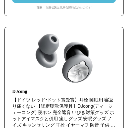
（価格・在庫状況は記事公開時点のものです）
DJcong
【ドイツ レッド•ドット賞受賞】耳栓 睡眠用 寝返
り痛くない 【認定聴覚保護具】DJcong(ディージ
ェーコング) 寝ホン 完全遮音 いびき対策グッズ ホ
ットアイマスクと併用 癒しグッズ 安眠グッズ ノ
イズ キャンセリング 耳栓 イヤーマフ 防音 子供 大