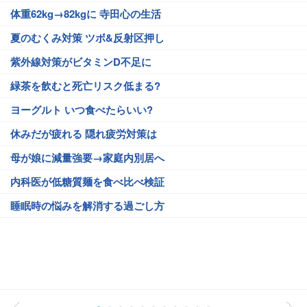
体重62kg→82kgに 寺田心の生活
夏のむくみ対策 ツボ&反射区押し
紫外線対策がビタミンD不足に
緑茶を飲むと死亡リスク低まる?
ヨーグルト いつ食べたらいい?
休みだが疲れる 隠れ疲労対策は
母が娘に減量強要→家庭内別居へ
内科医が低糖質麺を食べ比べ検証
睡眠時の悩みを解消する過ごし方