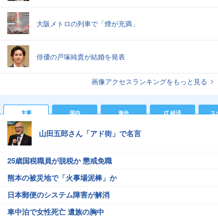
大阪メトロの列車で「煙が充満」
俳優の戸塚純貴が結婚を発表
画像アクセスランキングをもっと見る
主要
国内
海外
IT 経済
ス
山田五郎さん「アド街」で名言
25歳国税職員が脱税か 懲戒免職
熊本の被災地で「火事場泥棒」か
日本郵便のシステム障害が解消
車中泊で女性死亡 遺族の胸中