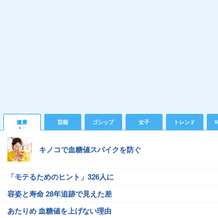
健康
芸能
ゴシップ
女子
トレンド
Y
キノコで血糖値スパイクを防ぐ
「モテるためのヒント」326人に
容姿と寿命 28年追跡で見えた差
あたりめ 血糖値を上げない理由