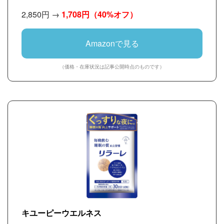
人 聴覚過敏 睡眠 快眠 安眠 勉強 集中 移動 サウナ
2,850円 →
1,708円
（40%オフ）
ライブ イヤープラグ 誕生日プレゼント 男性 女性
ギフト 母の日 父の日 敬老の日 収納ポーチ付(グレ
ー)
Amazonで見る
（価格・在庫状況は記事公開時点のものです）
キユーピーウエルネス