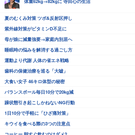
体重62kg→82kgに 寺田心の生活
夏のむくみ対策 ツボ&反射区押し
紫外線対策がビタミンD不足に
母が娘に減量強要→家庭内別居へ
睡眠時の悩みを解消する過ごし方
運動より代謝 人体の省エネ戦略
歯科の保健治療を巡る「大嘘」
大食い女子 46キロ体型の秘密
バランスボール毎日10分で20kg減
躁状態引き起こしかねないNG行動
1日10分で手軽に「ひざ痛対策」
キウイを食べる際の3つの注意点
コーヒー 朝すぐ飲むのはダメ?