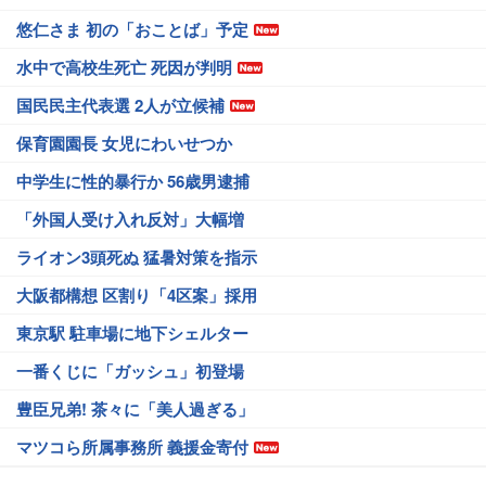
悠仁さま 初の「おことば」予定
水中で高校生死亡 死因が判明
国民民主代表選 2人が立候補
保育園園長 女児にわいせつか
中学生に性的暴行か 56歳男逮捕
「外国人受け入れ反対」大幅増
ライオン3頭死ぬ 猛暑対策を指示
大阪都構想 区割り「4区案」採用
東京駅 駐車場に地下シェルター
一番くじに「ガッシュ」初登場
豊臣兄弟! 茶々に「美人過ぎる」
マツコら所属事務所 義援金寄付