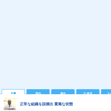
主要
国内
海外
IT 経済
ス
正常な組織を誤摘出 重篤な状態