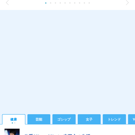
健康
芸能
ゴシップ
女子
トレンド
Y