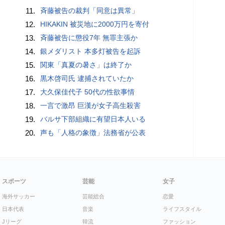
11.
斉藤被告の裁判「同意は異常」
12.
HIKAKIN 被災地に2000万円を寄付
13.
斉藤被告に懲役7年 無罪主張か
14.
銀メダリスト 本多灯被告を起訴
15.
関東「真夏の暑さ」は終了か
16.
黒木啓司氏 逮捕されていたか
17.
大久保佳代子 50代の性欲事情
18.
一言で激昂 巨漢が女子高生殺害
19.
バルサ下部組織に有望日本人いる
20.
声も「人格の象徴」法務省が公表
スポーツ
芸能
女子
海外サッカー
芸能総合
恋愛
日本代表
音楽
ライフスタイル
Jリーグ
韓流
ファッション