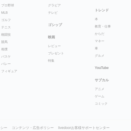
プロ野球
グラビア
トレンド
MLB
テレビ
本
ゴルフ
ゴシップ
教育・仕事
テニス
からだ
格闘技
映画
マネー
競馬
レビュー
車
相撲
プレゼント
グルメ
バスケ
特集
バレー
YouTube
フィギュア
サブカル
アニメ
ゲーム
コミック
リシー
コンテンツ・広告ポリシー
livedoorお客様サポートセンター