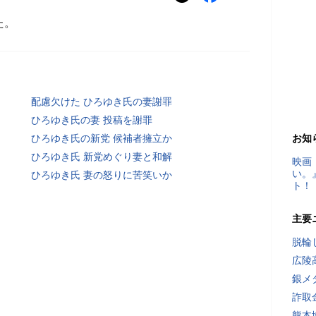
た。
配慮欠けた ひろゆき氏の妻謝罪
ひろゆき氏の妻 投稿を謝罪
ひろゆき氏の新党 候補者擁立か
お知
ひろゆき氏 新党めぐり妻と和解
映画
い。
ひろゆき氏 妻の怒りに苦笑いか
ト！
主要
脱輪
広陵
銀メ
詐取
熊本