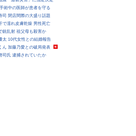
 手術中の医師が患者を守る
寿司 閉店間際の大盛り話題
汗で濡れ皮膚乾燥 男性死亡
で銃乱射 祖父母も殺害か
優太 10代女性との結婚報告
くん 加藤乃愛との破局発表
啓司氏 逮捕されていたか