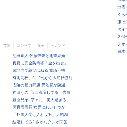
地震
くら
服は
タイ
久保
テオ
芸能
ゴシップ
女子
トレンド
黒木
池田直人 佐藤佳奈と電撃結婚
真夏に完全防備姿「金を出せ」
敷地内で義父はねる 意識不明
有明高校、9回2死から大逆転勝利
広陵の暴力問題 元監督が陳謝
神田うの「3回流産してる」告白
豊臣兄弟! 茶々に「美人過ぎる」
保育園園長 女児にわいせつか
「外国人受け入れ反対」大幅増
結婚してる? さかなクンが回答