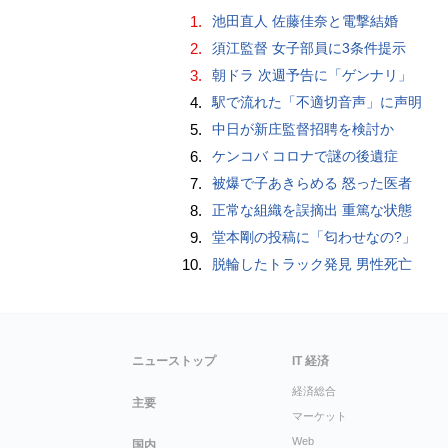
1.
池田直人 佐藤佳奈と電撃結婚
2.
須江監督 女子部員に3条件提示
3.
朝ドラ 次週予告に「ゲンナリ」
4.
駅で流れた「不適切音声」に声明
5.
中日が新庄監督招聘を検討か
6.
ケンコバ コロナで謎の後遺症
7.
被爆で子あきらめる 怒った医者
8.
正常な組織を誤摘出 重篤な状態
9.
堂本剛の投稿に「匂わせなの?」
10.
脱輪したトラック発見 男性死亡
ニューストップ
IT 経済
経済総合
主要
マーケット
Web
国内