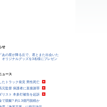
らせ
『あの星が降る丘で、君とまた出会いた
』オリジナルグッズを3名様にプレゼン
ニュース
したトラック発見 男性死亡
高元監督 保護者に直接謝罪
ダリスト 本多灯被告を起訴
金で競艇? 約1.3億円脱税か
地震「激甚災害」に指定決定