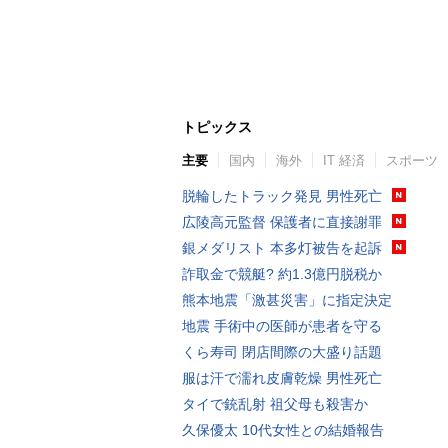
トピックス
主要
国内
海外
IT 経済
スポーツ
脱輪したトラック発見 男性死亡
広陵高元監督 保護者に直接謝罪
銀メダリスト 本多灯被告を起訴
詐取金で競艇? 約1.3億円脱税か
熊本地震「激甚災害」に指定決定
地震 手術中の医師が患者を守る
くら寿司 閉店間際の大盛り話題
服は汗で濡れ皮膚乾燥 男性死亡
タイで銃乱射 祖父母も殺害か
久保優太 10代女性との結婚報告