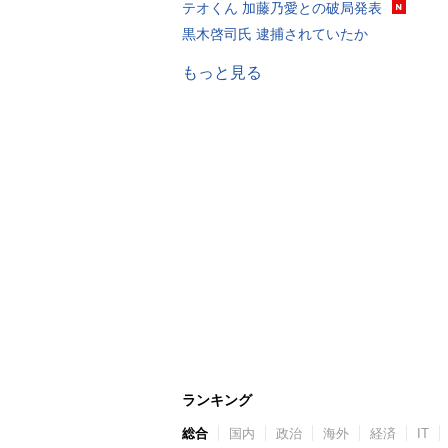
テオくん 加藤乃愛との破局発表
黒木啓司氏 逮捕されていたか
もっと見る
ランキング
総合
国内
政治
海外
経済
IT