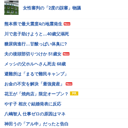
女性審判の「2度の誤審」物議
熊本県で最大震度4の地震発生
川で息子助けようと…40歳父溺死
糖尿病進行…甘酸っぱい体臭に?
夫の後頭部切りつけか 51歳女
メッシの父ホルヘさん死去 68歳
避難所は「まるで難民キャンプ」
お金の不安を解決「最強資産」
花王が「焼肉店」限定オープン？
やす子 相次ぐ結婚発表に反応
八嶋智人 仕事ゼロの原因はマネ
神田うの「アル中」だったと告白