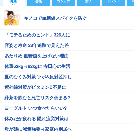
健康
芸能
ゴシップ
女子
トレンド
Y
キノコで血糖値スパイクを防ぐ
「モテるためのヒント」326人に
容姿と寿命 28年追跡で見えた差
あたりめ 血糖値を上げない理由
体重62kg→82kgに 寺田心の生活
夏のむくみ対策 ツボ&反射区押し
紫外線対策がビタミンD不足に
緑茶を飲むと死亡リスク低まる?
ヨーグルト いつ食べたらいい?
休みだが疲れる 隠れ疲労対策は
母が娘に減量強要→家庭内別居へ