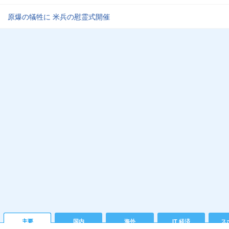
原爆の犠牲に 米兵の慰霊式開催
主要
国内
海外
IT 経済
ス