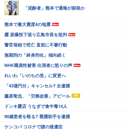
「泥酔者」熊本で通報が頻発か
熊本で最大震度4の地震
露 原爆投下巡り広島市長を批判
警官発砲で死亡 直前に不審行動
無期刑の「終身刑化」傾向続く
NHK職員性被害 出演者に怒りの声
れいわ「いのちの党」に変更へ
「43億円分」キャンセル? 女逮捕
藤原竜也、「労務改善」アピール
ドンキ露店 うなぎで食中毒14人
90歳患者を殴る? 看護助手を逮捕
ケンコバ コロナで謎の後遺症