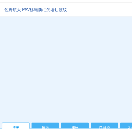
佐野航大 PSV移籍前に欠場し波紋
主要
国内
海外
IT 経済
ス