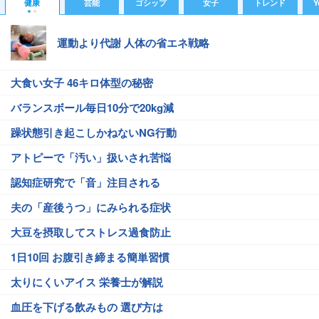
健康
芸能
ゴシップ
女子
トレンド
Y
運動より代謝 人体の省エネ戦略
大食い女子 46キロ体型の秘密
バランスボール毎日10分で20kg減
躁状態引き起こしかねないNG行動
アトピーで「汚い」扱いされ苦悩
認知症研究で「音」注目される
夫の「産後うつ」にみられる症状
大豆を摂取してストレス過食防止
1日10回 お腹引き締まる簡単習慣
太りにくいアイス 栄養士が解説
血圧を下げる飲みもの 選び方は