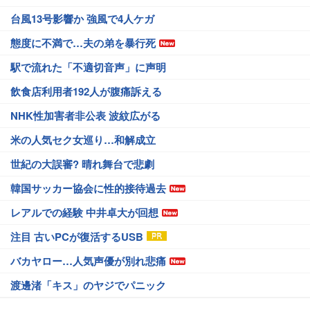
台風13号影響か 強風で4人ケガ
態度に不満で…夫の弟を暴行死
駅で流れた「不適切音声」に声明
飲食店利用者192人が腹痛訴える
NHK性加害者非公表 波紋広がる
米の人気セク女巡り…和解成立
世紀の大誤審? 晴れ舞台で悲劇
韓国サッカー協会に性的接待過去
レアルでの経験 中井卓大が回想
注目 古いPCが復活するUSB
バカヤロー…人気声優が別れ悲痛
渡邊渚「キス」のヤジでパニック