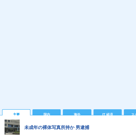
主要
国内
海外
IT 経済
ス
未成年の裸体写真所持か 男逮捕