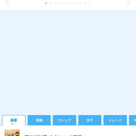
健康
芸能
ゴシップ
女子
トレンド
Y