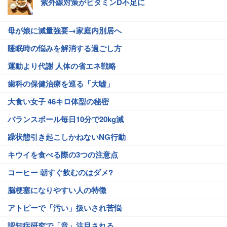
紫外線対策がビタミンD不足に
母が娘に減量強要→家庭内別居へ
睡眠時の悩みを解消する過ごし方
運動より代謝 人体の省エネ戦略
歯科の保健治療を巡る「大嘘」
大食い女子 46キロ体型の秘密
バランスボール毎日10分で20kg減
躁状態引き起こしかねないNG行動
キウイを食べる際の3つの注意点
コーヒー 朝すぐ飲むのはダメ?
脳梗塞になりやすい人の特徴
アトピーで「汚い」扱いされ苦悩
認知症研究で「音」注目される