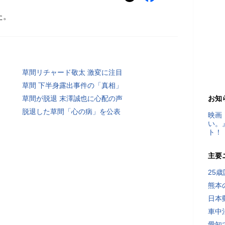
た。
草間リチャード敬太 激変に注目
草間 下半身露出事件の「真相」
草間が脱退 末澤誠也に心配の声
お知
脱退した草間「心の病」を公表
映画
い。
ト！
主要
25
熊本
日本
車中
愛知