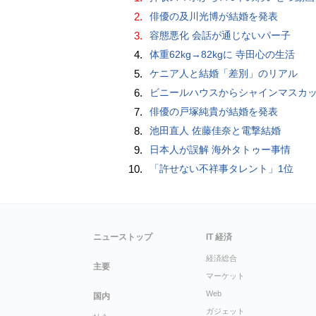
2.
俳優の及川光博が結婚を発表
3.
容態悪化 会話が通じないパー子
4.
体重62kg→82kgに 寺田心の生活
5.
ケニア人と結婚「差別」のリアル
6.
ビニールハウスからシャインマスカット約200房を盗んだ疑い ネットで販売か 無職の男（42）逮捕 
7.
俳優の戸塚純貴が結婚を発表
8.
池田直人 佐藤佳奈と電撃結婚
9.
日本人が誤解 海外タトゥー事情
10.
「許せない不祥事タレント」1位
ニューストップ
IT 経済
経済総合
主要
マーケット
Web
国内
ガジェット