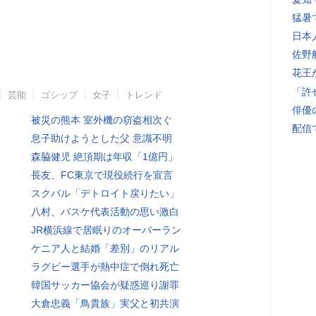
猛暑
日本
佐野
花王
「許
芸能
ゴシップ
女子
トレンド
俳優
被災の熊本 室外機の窃盗相次ぐ
配信
息子助けようとした父 意識不明
森脇健児 絶頂期は年収「1億円」
長友、FC東京で現役続行を宣言
スクバル「デトロイト戻りたい」
八村、バスケ代表活動の思い激白
JR横浜線で居眠りのオーバーラン
ケニア人と結婚「差別」のリアル
ラグビー選手が熱中症で倒れ死亡
韓国サッカー協会が疑惑巡り謝罪
大倉忠義「鳥貴族」実父と初共演