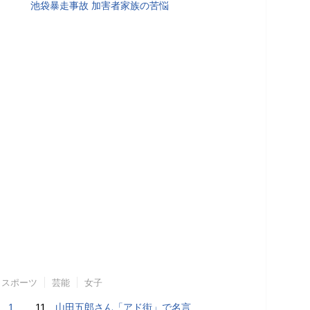
池袋暴走事故 加害者家族の苦悩
スポーツ
芸能
女子
で誘い出し
11.
山田五郎さん「アド街」で名言