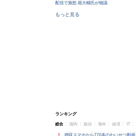
配信で激怒 堀大輔氏が物議
もっと見る
ランキング
総合
国内
政治
海外
経済
IT
1.
押収スマホから770本のわいせつ動画 15歳少女に酒と薬飲ませ性的暴行か 54歳男を再逮捕 「薬もありますよ」とSNS