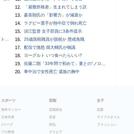
12.
「避難所格差」生まれてしまう訳
13.
森喜朗氏の「影響力」が減退か
14.
ラグビー選手が熱中症で倒れ死亡
15.
須江監督 女子部員に3条件提示
岡山県警
16.
25歳国税職員が脱税か 懲戒免職
17.
配信で激怒 堀大輔氏が物議
18.
ヨーグルト いつ食べたらいい?
19.
佐藤二朗「33年間で初めて」妻との“ノロケ砲”に反響続々「威力抜群」「奥様かっこいい」
20.
車中泊で女性死亡 遺族の胸中
スポーツ
芸能
女子
海外サッカー
芸能総合
恋愛
日本代表
音楽
ライフスタイル
Jリーグ
韓流
ファッション
プロ野球
グラビア