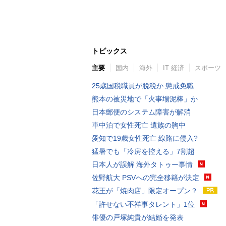
トピックス
主要
国内
海外
IT 経済
スポーツ
25歳国税職員が脱税か 懲戒免職
熊本の被災地で「火事場泥棒」か
日本郵便のシステム障害が解消
車中泊で女性死亡 遺族の胸中
愛知で19歳女性死亡 線路に侵入?
猛暑でも「冷房を控える」7割超
日本人が誤解 海外タトゥー事情
佐野航大 PSVへの完全移籍が決定
花王が「焼肉店」限定オープン？
「許せない不祥事タレント」1位
俳優の戸塚純貴が結婚を発表