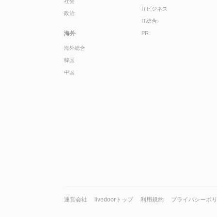
社会
ITビジネス
政治
IT総合
海外
PR
海外総合
韓国
中国
運営会社
livedoorトップ
利用規約
プライバシーポ