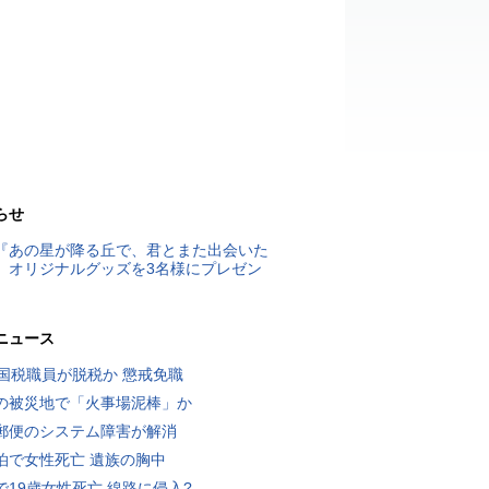
らせ
『あの星が降る丘で、君とまた出会いた
』オリジナルグッズを3名様にプレゼン
ニュース
歳国税職員が脱税か 懲戒免職
の被災地で「火事場泥棒」か
郵便のシステム障害が解消
泊で女性死亡 遺族の胸中
で19歳女性死亡 線路に侵入?