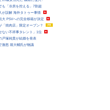
でも「冷房を控える」7割超
人が誤解 海外タトゥー事情
航大 PSVへの完全移籍が決定
が「焼肉店」限定オープン？
せない不祥事タレント」1位
の戸塚純貴が結婚を発表
で激怒 堀大輔氏が物議