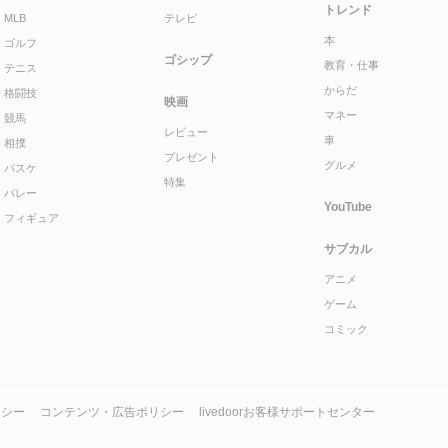
トレンド
MLB
テレビ
本
ゴルフ
ゴシップ
教育・仕事
テニス
からだ
格闘技
映画
マネー
競馬
レビュー
車
相撲
プレゼント
グルメ
バスケ
特集
バレー
YouTube
フィギュア
サブカル
アニメ
ゲーム
コミック
リシー
コンテンツ・広告ポリシー
livedoorお客様サポートセンター