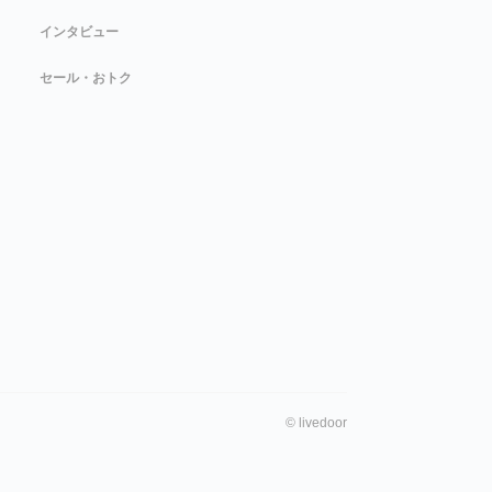
インタビュー
セール・おトク
©
livedoor