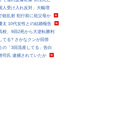
国人受け入れ反対」大幅増
で銃乱射 犯行前に祖父母か
優太 10代女性との結婚報告
高校、9回2死から大逆転勝利
してる? さかなクンが回答
うの「3回流産してる」告白
啓司氏 逮捕されていたか