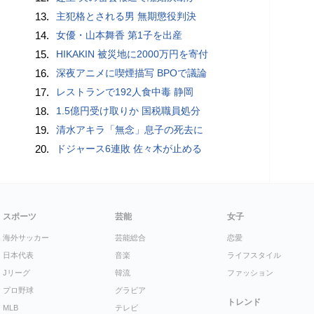
13.
主犯格とされる男 無期懲役判決
14.
女優・山本舞香 第1子を出産
15.
HIKAKIN 被災地に2000万円を寄付
16.
深夜アニメに喫煙描写 BPOで議論
17.
レストランで192人食中毒 静岡
18.
1.5億円受け取りか 国税職員処分
19.
清水アキラ「無念」息子の死去に
20.
ドジャース6連敗 佐々木が止める
スポーツ
芸能
女子
海外サッカー
芸能総合
恋愛
日本代表
音楽
ライフスタイル
Jリーグ
韓流
ファッション
プロ野球
グラビア
トレンド
MLB
テレビ