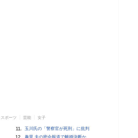
スポーツ
芸能
女子
11.
玉川氏の「警察官が死刑」に批判
12.
趣里 夫の密会報道で離婚決断か