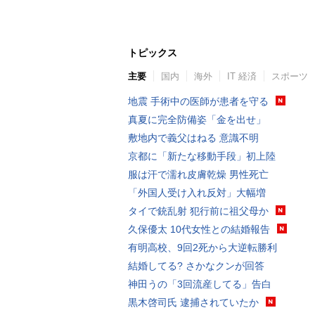
トピックス
主要
国内
海外
IT 経済
スポーツ
地震 手術中の医師が患者を守る
真夏に完全防備姿「金を出せ」
敷地内で義父はねる 意識不明
京都に「新たな移動手段」初上陸
服は汗で濡れ皮膚乾燥 男性死亡
「外国人受け入れ反対」大幅増
タイで銃乱射 犯行前に祖父母か
久保優太 10代女性との結婚報告
有明高校、9回2死から大逆転勝利
結婚してる? さかなクンが回答
神田うの「3回流産してる」告白
黒木啓司氏 逮捕されていたか