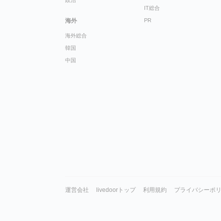
政治
IT総合
海外
PR
海外総合
韓国
中国
運営会社
livedoorトップ
利用規約
プライバシーポ