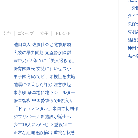
「外
タイ
久保
有明
芸能
ゴシップ
女子
トレンド
結婚
池田直人 佐藤佳奈と電撃結婚
神田
広陵の暴力問題 元監督が陳謝
黒木
豊臣兄弟! 茶々に「美人過ぎる」
保育園園長 女児にわいせつか
甲子園 初めてビデオ検証を実施
地震に便乗した詐欺 注意喚起
東京駅 駐車場に地下シェルター
張本智和 中国勢撃破で8強入り
「ドキュメンタル」米国で初制作
ジブリパーク 新施設が誕生へ
少年19人にわいせつ 懲役15年
正常な組織を誤摘出 重篤な状態