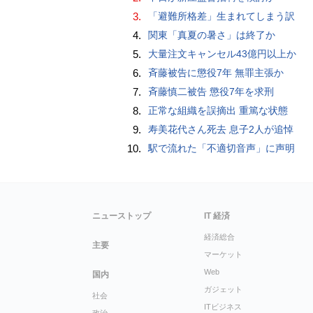
3.
「避難所格差」生まれてしまう訳
4.
関東「真夏の暑さ」は終了か
5.
大量注文キャンセル43億円以上か
6.
斉藤被告に懲役7年 無罪主張か
7.
斉藤慎二被告 懲役7年を求刑
8.
正常な組織を誤摘出 重篤な状態
9.
寿美花代さん死去 息子2人が追悼
10.
駅で流れた「不適切音声」に声明
ニューストップ
IT 経済
経済総合
主要
マーケット
Web
国内
ガジェット
社会
ITビジネス