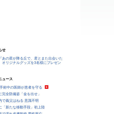
らせ
『あの星が降る丘で、君とまた出会いた
』オリジナルグッズを3名様にプレゼン
ニュース
 手術中の医師が患者を守る
に完全防備姿「金を出せ」
内で義父はねる 意識不明
に「新たな移動手段」初上陸
汗で濡れ皮膚乾燥 男性死亡