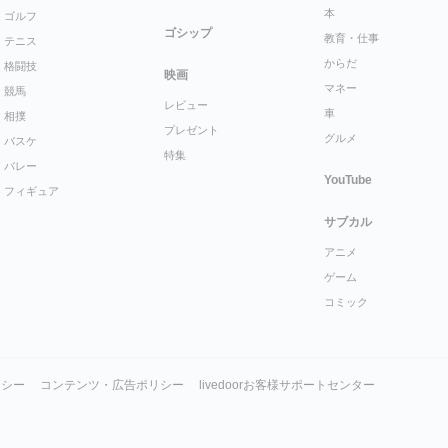
本
ゴルフ
ゴシップ
教育・仕事
テニス
からだ
格闘技
映画
マネー
競馬
レビュー
車
相撲
プレゼント
グルメ
バスケ
特集
バレー
YouTube
フィギュア
サブカル
アニメ
ゲーム
コミック
リシー
コンテンツ・広告ポリシー
livedoorお客様サポートセンター