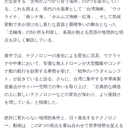
が交差する「文明がぶつかり合う場所」の3つを提示してい
る。これを踏まえ、現代の火薬庫として「台湾海峡」「ウク
ライナ」「南シナ海」「ホルムズ海峡・紅海」、そして気候
変動で氷が溶け出し新たな資源と覇権争いの舞台となった
「北極海」の5か所を列挙し、各国が抱える思惑や地理的な弱
点を詳しく解説している。
後半では、テクノロジーの進化による変化に言及。ウクライ
ナや中東において、安価な無人ドローンが大型艦艇やコンテ
ナ船の航行を妨害する事態を挙げ、「戦争のパラダイムシフ
ト」が起きていると語る。さらに、台湾に集中する半導体製
造拠点やサイバー空間での争いを取り上げ、「古典的な構造
の上に新しいテクノロジーなどの変化が加わり、より複雑さ
を増している」と指摘した。
絶対に変わらない地理的条件と、日々進化するテクノロジ
ー。動画は、この2つの視点を重ね合わせて世界情勢を捉える