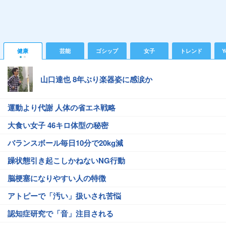
健康
芸能
ゴシップ
女子
トレンド
Y
山口達也 8年ぶり楽器姿に感涙か
運動より代謝 人体の省エネ戦略
大食い女子 46キロ体型の秘密
バランスボール毎日10分で20kg減
躁状態引き起こしかねないNG行動
脳梗塞になりやすい人の特徴
アトピーで「汚い」扱いされ苦悩
認知症研究で「音」注目される