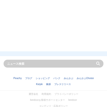
Peachy
ブログ
ショッピング
バンク
みんかぶ
みんかぶChoice
Kstyle
株探
プレスリリース
運営会社
利用規約
プライバシーポリシー
livedoorお客様サポートセンター
livedoor
コンテンツ・広告ポリシー