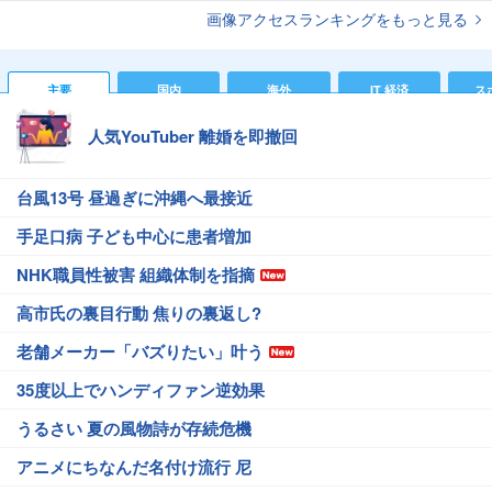
画像アクセスランキングをもっと見る
主要
国内
海外
IT 経済
ス
人気YouTuber 離婚を即撤回
台風13号 昼過ぎに沖縄へ最接近
手足口病 子ども中心に患者増加
NHK職員性被害 組織体制を指摘
高市氏の裏目行動 焦りの裏返し?
老舗メーカー「バズりたい」叶う
35度以上でハンディファン逆効果
うるさい 夏の風物詩が存続危機
アニメにちなんだ名付け流行 尼