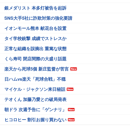
銀メダリスト 本多灯被告を起訴
SNS大手5社に詐欺対策の強化要請
イオンモール熊本 献花台を設置
タイ学校銃撃 成績でストレスか
正常な組織を誤摘出 重篤な状態
くら寿司 閉店間際の大盛り話題
楽天から死球5個 新庄監督が苦言
日ハムvs楽天「死球合戦」不穏
マイケル・ジャクソン来日秘話
テオくん 加藤乃愛との破局発表
朝ドラ 次週予告に「ゲンナリ」
ヒコロヒー 割引お握り買わない