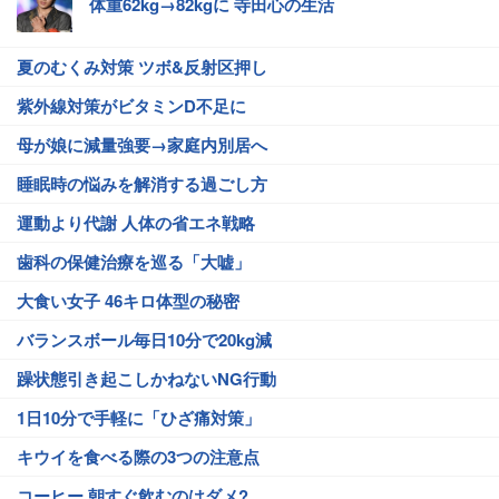
体重62kg→82kgに 寺田心の生活
夏のむくみ対策 ツボ&反射区押し
紫外線対策がビタミンD不足に
母が娘に減量強要→家庭内別居へ
睡眠時の悩みを解消する過ごし方
運動より代謝 人体の省エネ戦略
歯科の保健治療を巡る「大嘘」
大食い女子 46キロ体型の秘密
バランスボール毎日10分で20kg減
躁状態引き起こしかねないNG行動
1日10分で手軽に「ひざ痛対策」
キウイを食べる際の3つの注意点
コーヒー 朝すぐ飲むのはダメ?