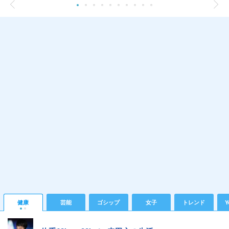
健康
芸能
ゴシップ
女子
トレンド
Y