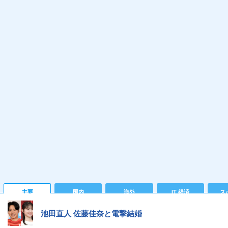
主要
国内
海外
IT 経済
ス
池田直人 佐藤佳奈と電撃結婚