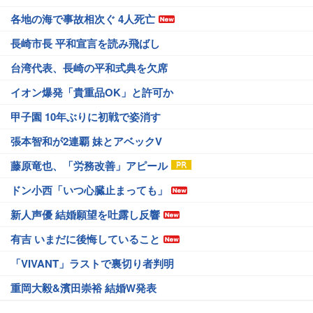
各地の海で事故相次ぐ 4人死亡
長崎市長 平和宣言を読み飛ばし
台湾代表、長崎の平和式典を欠席
イオン爆発「貴重品OK」と許可か
甲子園 10年ぶりに初戦で姿消す
張本智和が2連覇 妹とアベックV
藤原竜也、「労務改善」アピール
ドン小西「いつ心臓止まっても」
新人声優 結婚願望を吐露し反響
有吉 いまだに後悔していること
「VIVANT」ラストで裏切り者判明
重岡大毅&濱田崇裕 結婚W発表