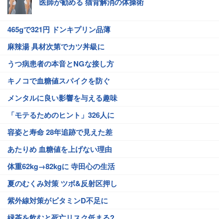
医師が勧める 猫背解消の体操術
465gで321円 ドンキプリン品薄
麻辣湯 具材次第でカツ丼級に
うつ病患者の本音とNGな接し方
キノコで血糖値スパイクを防ぐ
メンタルに良い影響を与える趣味
「モテるためのヒント」326人に
容姿と寿命 28年追跡で見えた差
あたりめ 血糖値を上げない理由
体重62kg→82kgに 寺田心の生活
夏のむくみ対策 ツボ&反射区押し
紫外線対策がビタミンD不足に
緑茶を飲むと死亡リスク低まる?