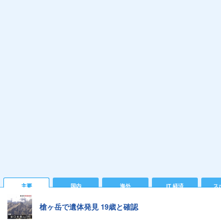
主要
国内
海外
IT 経済
ス
槍ヶ岳で遺体発見 19歳と確認