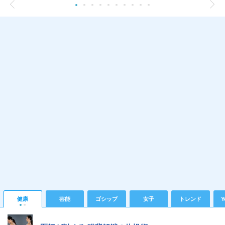
健康
芸能
ゴシップ
女子
トレンド
Y