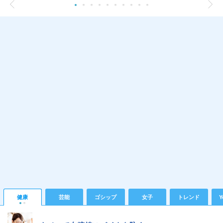
健康
芸能
ゴシップ
女子
トレンド
Y