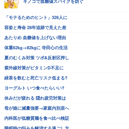
キノコで血糖値スパイクを防ぐ
「モテるためのヒント」326人に
容姿と寿命 28年追跡で見えた差
あたりめ 血糖値を上げない理由
体重62kg→82kgに 寺田心の生活
夏のむくみ対策 ツボ&反射区押し
紫外線対策がビタミンD不足に
緑茶を飲むと死亡リスク低まる?
ヨーグルト いつ食べたらいい?
休みだが疲れる 隠れ疲労対策は
母が娘に減量強要→家庭内別居へ
内科医が低糖質麺を食べ比べ検証
睡眠時の悩みを解消する過ごし方