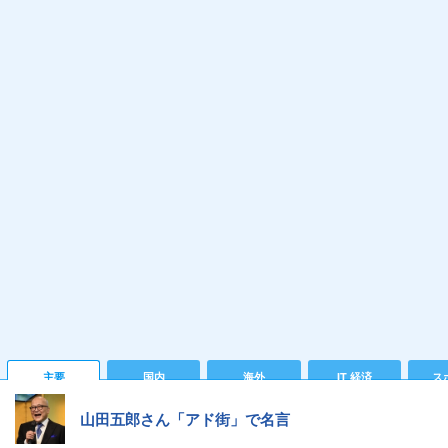
主要
国内
海外
IT 経済
ス
山田五郎さん「アド街」で名言