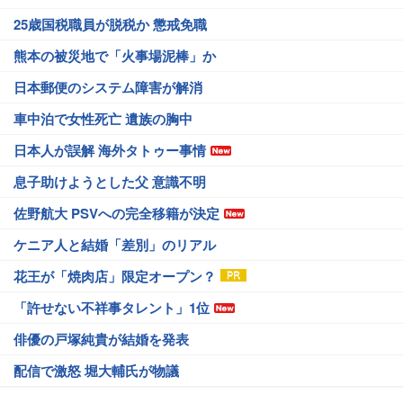
25歳国税職員が脱税か 懲戒免職
熊本の被災地で「火事場泥棒」か
日本郵便のシステム障害が解消
車中泊で女性死亡 遺族の胸中
日本人が誤解 海外タトゥー事情
息子助けようとした父 意識不明
佐野航大 PSVへの完全移籍が決定
ケニア人と結婚「差別」のリアル
花王が「焼肉店」限定オープン？
「許せない不祥事タレント」1位
俳優の戸塚純貴が結婚を発表
配信で激怒 堀大輔氏が物議