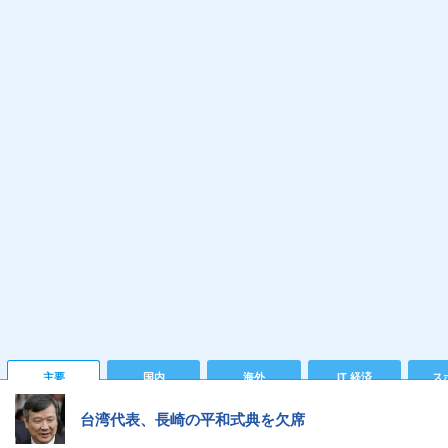
主要
国内
海外
IT 経済
ス
台湾代表、長崎の平和式典を欠席