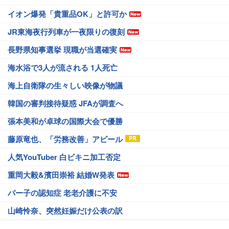
イオン爆発「貴重品OK」と許可か
JR東海夜行列車が一夜限りの復刻
長野県知事選挙 現職が当選確実
海水浴で3人が流される 1人死亡
海上自衛隊の生々しい映像が物議
韓国の審判接待疑惑 JFAが調査へ
張本美和が卓球の国際大会で優勝
藤原竜也、「労務改善」アピール
人気YouTuber 白ビキニ加工否定
重岡大毅&濱田崇裕 結婚W発表
パー子の認知症 老老介護に不安
山崎怜奈、突然妊娠だけ公表の訳