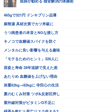
医師が勧める 猫背解消の体操術
465gで321円 ドンキプリン品薄
麻辣湯 具材次第でカツ丼級に
うつ病患者の本音とNGな接し方
キノコで血糖値スパイクを防ぐ
メンタルに良い影響を与える趣味
「モテるためのヒント」326人に
容姿と寿命 28年追跡で見えた差
あたりめ 血糖値を上げない理由
体重62kg→82kgに 寺田心の生活
夏のむくみ対策 ツボ&反射区押し
紫外線対策がビタミンD不足に
緑茶を飲むと死亡リスク低まる?