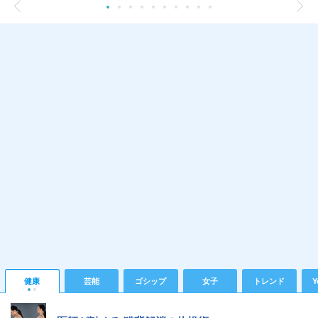
健康
芸能
ゴシップ
女子
トレンド
Y