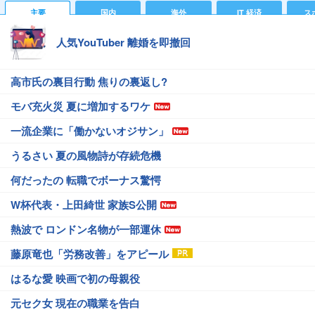
主要
国内
海外
IT 経済
ス
人気YouTuber 離婚を即撤回
高市氏の裏目行動 焦りの裏返し?
モバ充火災 夏に増加するワケ
一流企業に「働かないオジサン」
うるさい 夏の風物詩が存続危機
何だったの 転職でボーナス驚愕
W杯代表・上田綺世 家族S公開
熱波で ロンドン名物が一部運休
藤原竜也「労務改善」をアピール
はるな愛 映画で初の母親役
元セク女 現在の職業を告白