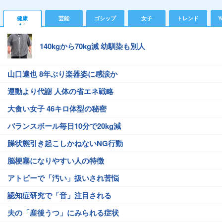
健康
芸能
ゴシップ
女子
トレンド
Y
140kgから70kg減 幼馴染も別人
山口達也 8年ぶり楽器姿に感涙か
運動より代謝 人体の省エネ戦略
大食い女子 46キロ体型の秘密
バランスボール毎日10分で20kg減
躁状態引き起こしかねないNG行動
脳梗塞になりやすい人の特徴
アトピーで「汚い」扱いされ苦悩
認知症研究で「音」注目される
夫の「産後うつ」にみられる症状