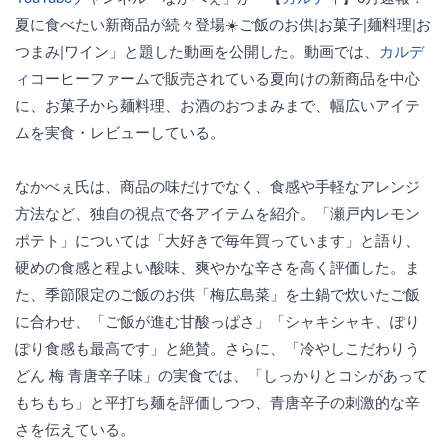
夏に食べたい新商品が続々登場☀️ご飯のお供|お菓子|麺料理|お
つまみ|ワイン」と題した動画を公開した。動画では、
カルデ
ィ
コーヒーファームで販売されている夏向けの新商品を中心
に、お菓子から麺料理、お酒のおつまみまで、幅広いアイテ
ムを実食・レビューしている。
なかべぇ氏は、商品の味だけでなく、食感や手軽なアレンジ
方法など、独自の視点で各アイテムを紹介。「瀬戸内レモン
ポテト」については「大好きで毎年買っています」と語り、
硬めの食感と程よい酸味、爽やかな辛さを高く評価した。ま
た、季節限定のご飯のお供「梅広島菜」を土鍋で炊いたご飯
に合わせ、「ご飯が進む甘酸っぱさ」「シャキシャキ、ぽり
ぽり食感も最高です」と絶賛。さらに、「冷やしこだわりう
どん 梅 青唐辛子味」の実食では、「しっかりとコシがあって
もちもち」と平打ち麺を評価しつつ、青唐辛子の刺激的な辛
さを伝えている。