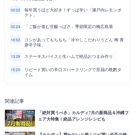
毎年買うほど大好き！すっぱ辛い「瀬戸内レモンポ
00:22
テト」
「ご飯が進む甘酸っぱさ」季節限定の梅広島菜
02:24
コシがあってもちもち「冷やしこだわりうどん 梅 青
10:52
唐辛子味」
ステーキスパイスと生ハムで絶品おつまみ作り
13:29
リピート買いの辛口スパークリングで至福の晩酌タ
15:20
イム
関連記事
「絶対買うべき」カルディ7月の新商品＆沖縄フ
ェア大特集！絶品アレンジレシピも
【カルディ】買わないと損！リピ買い必至の神