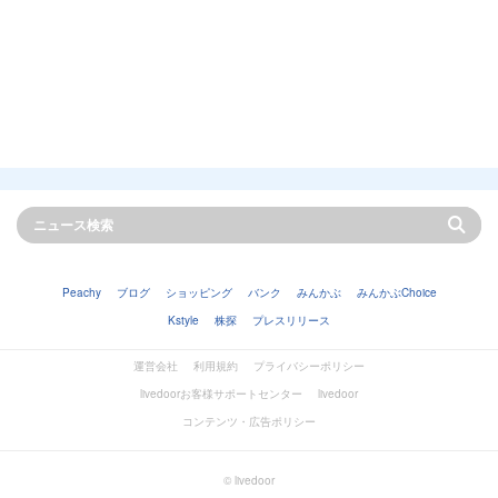
Peachy
ブログ
ショッピング
バンク
みんかぶ
みんかぶChoice
Kstyle
株探
プレスリリース
運営会社
利用規約
プライバシーポリシー
livedoorお客様サポートセンター
livedoor
コンテンツ・広告ポリシー
© livedoor