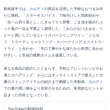
動画後半では、
カルディ
の商品を活用した手軽なおつまみ作
りに挑戦。「ステーキスパイス」で味付けした鶏肉炒めや、
「生ハム切り落とし」にきゅうりと卵黄、ごま油を絡めたユ
ッケ風の一品を手際よく調理した。これらのおつまみを、リ
ピート買いしているというスパークリングワイン「ジョセ
フ・ドラーテン リースリング・スパークリング エクストラ・
ドライ」と合わせ、「辛口で爽やかな味だから料理に合わせ
やすい」と至福の晩酌タイムを披露している。
単なる商品の紹介にとどまらず、手軽なアレンジレシピやお
酒とのペアリング、さらにはオンラインストアで購入した大
量のストックアイテムの紹介まで網羅した本動画。
カルディ
での夏の買い物をより充実させるための、実用的なヒントが
詰まった内容となっている。
YouTubeの動画内容