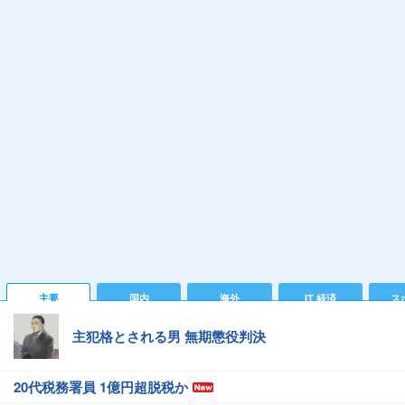
主要
国内
海外
IT 経済
ス
主犯格とされる男 無期懲役判決
20代税務署員 1億円超脱税か