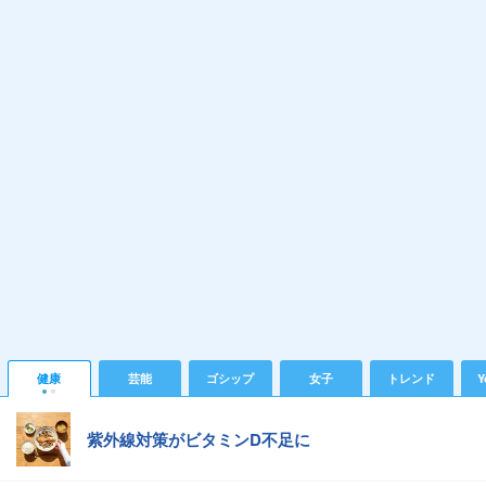
健康
芸能
ゴシップ
女子
トレンド
Y
紫外線対策がビタミンD不足に