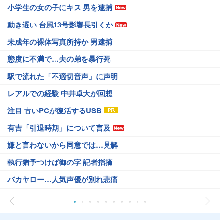
小学生の女の子にキス 男を逮捕
動き遅い 台風13号影響長引くか
未成年の裸体写真所持か 男逮捕
態度に不満で…夫の弟を暴行死
駅で流れた「不適切音声」に声明
レアルでの経験 中井卓大が回想
注目 古いPCが復活するUSB
有吉「引退時期」について言及
嫌と言わないから同意では…見解
執行猶予つけば御の字 記者指摘
バカヤロー…人気声優が別れ悲痛