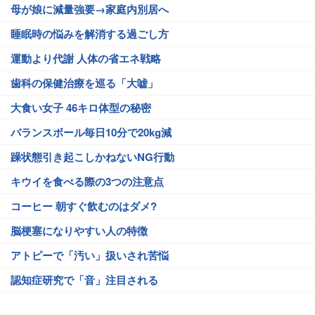
母が娘に減量強要→家庭内別居へ
睡眠時の悩みを解消する過ごし方
運動より代謝 人体の省エネ戦略
歯科の保健治療を巡る「大嘘」
大食い女子 46キロ体型の秘密
バランスボール毎日10分で20kg減
躁状態引き起こしかねないNG行動
キウイを食べる際の3つの注意点
コーヒー 朝すぐ飲むのはダメ?
脳梗塞になりやすい人の特徴
アトピーで「汚い」扱いされ苦悩
認知症研究で「音」注目される