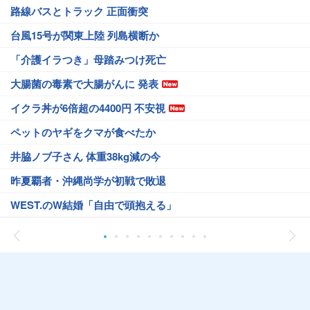
路線バスとトラック 正面衝突
台風15号が関東上陸 列島横断か
「介護イラつき」母踏みつけ死亡
大腸菌の毒素で大腸がんに 発表
イクラ丼が6倍超の4400円 不安視
ペットのヤギをクマが食べたか
井脇ノブ子さん 体重38kg減の今
昨夏覇者・沖縄尚学が初戦で敗退
WEST.のW結婚「自由で頭抱える」