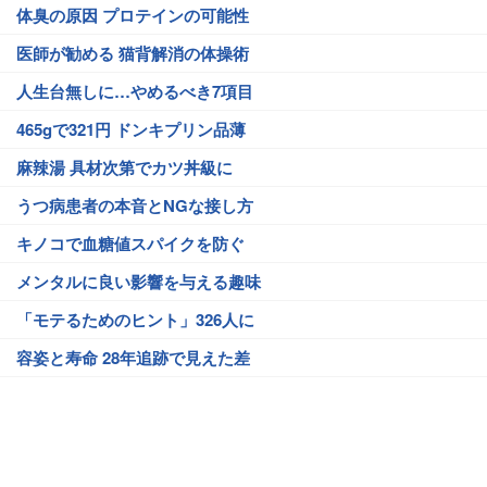
体臭の原因 プロテインの可能性
医師が勧める 猫背解消の体操術
人生台無しに…やめるべき7項目
465gで321円 ドンキプリン品薄
麻辣湯 具材次第でカツ丼級に
うつ病患者の本音とNGな接し方
キノコで血糖値スパイクを防ぐ
メンタルに良い影響を与える趣味
「モテるためのヒント」326人に
容姿と寿命 28年追跡で見えた差