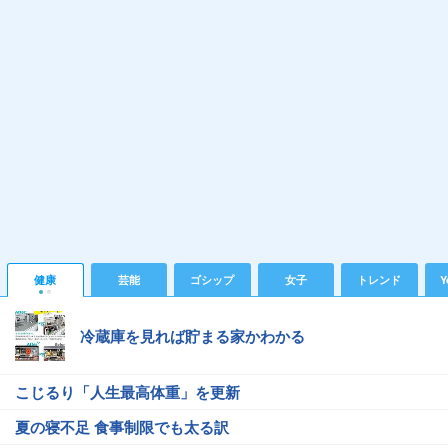
健康
芸能
ゴシップ
女子
トレンド
Y
冷蔵庫を見れば貯まる家かわかる
こじるり「人生最高体重」を更新
夏の寝不足 食事制限でも太る訳