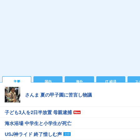
主要
国内
海外
IT 経済
ス
さんま 夏の甲子園に苦言し物議
子ども3人を2日半放置 母親逮捕
海水浴場 中学生と小学生が死亡
USJ神ライド 終了惜しむ声