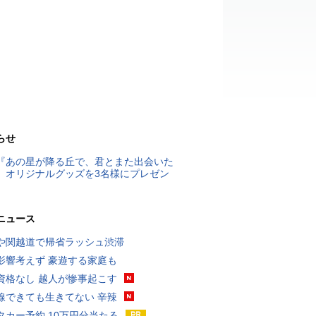
らせ
『あの星が降る丘で、君とまた出会いた
』オリジナルグッズを3名様にプレゼン
ニュース
や関越道で帰省ラッシュ渋滞
影響考えず 豪遊する家庭も
資格なし 越人が惨事起こす
線できても生きてない 辛辣
タカー予約 10万円分当たる