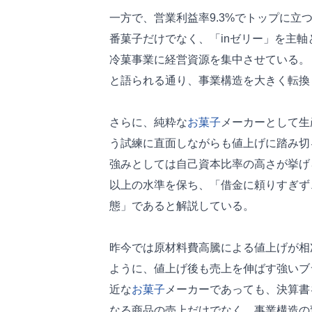
一方で、営業利益率9.3%でトップに立
番菓子だけでなく、「inゼリー」を主軸
冷菓事業に経営資源を集中させている。
と語られる通り、事業構造を大きく転換
さらに、純粋な
お菓子
メーカーとして生
う試練に直面しながらも値上げに踏み切
強みとしては自己資本比率の高さが挙げ
以上の水準を保ち、「借金に頼りすぎず
態」であると解説している。
昨今では原材料費高騰による値上げが相
ように、値上げ後も売上を伸ばす強いブ
近な
お菓子
メーカーであっても、決算書
なる商品の売上だけでなく、事業構造の