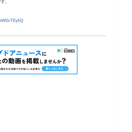
す。

8OzWDcTEy5Q