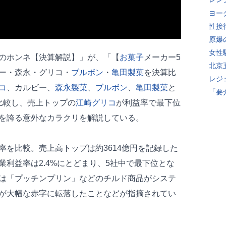
ヨー
性接
原爆
女性
会社のホンネ【決算解説】」が、「【
お菓子
メーカー5
北京
ー・森永・グリコ・
ブルボン
・
亀田製菓
を決算比
レジ
コ
、カルビー、
森永製菓
、
ブルボン
、
亀田製菓
と
「要
比較し、売上トップの
江崎グリコ
が利益率で最下位
を誇る意外なカラクリを解説している。
率を比較。売上高トップは約3614億円を記録した
利益率は2.4%にとどまり、5社中で最下位とな
は「プッチンプリン」などのチルド商品がシステ
が大幅な赤字に転落したことなどが指摘されてい