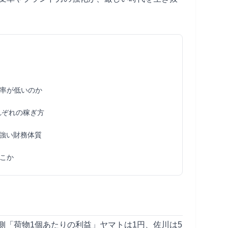
率が低いのか
れぞれの稼ぎ方
強い財務体質
こか
側「荷物1個あたりの利益」ヤマトは1円、佐川は5