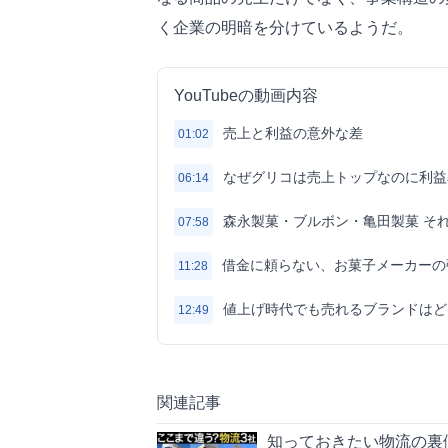
く企業の明暗を分けているようだ。
YouTubeの動画内容
売上と利益の意外な差
01:02
なぜグリコは売上トップなのに利益
06:14
森永製菓・ブルボン・亀田製菓 そ
07:58
借金に頼らない、お菓子メーカーの
11:28
値上げ時代でも売れるブランドはど
12:49
関連記事
知っておきたい物流の裏