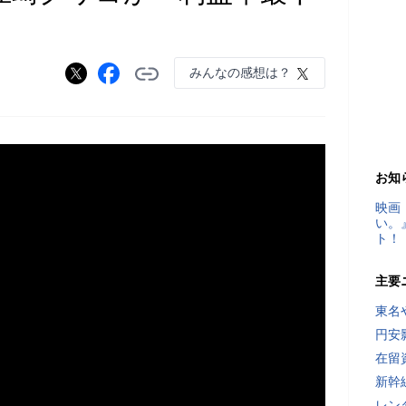
みんなの感想は？
お知
映画
い。
ト！
主要
東名
円安
在留
新幹
レン