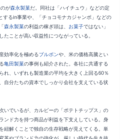
つのが
森永製菓
だ。同社は「ハイチュウ」などの定
とするin事業や、「チョコモナカジャンボ」などの
「
森永製菓
の利益の稼ぎ頭は、
お菓子
ではない」
したことが高い収益性につながっている。
産効率化を極める
ブルボン
や、米の価格高騰とい
る
亀田製菓
の事例も紹介された。各社に共通する
られ、いずれも製造業の平均を大きく上回る60％
、自分たちの資本でしっかり会社を支えている状
次いでいるが、カルビーの「ポテトチップス」の
ランド力を持つ商品が利益を下支えしている。身
を紐解くことで独自の生存戦略が見えてくる。単
変革やブランド力の強化が、厳しい時代を生き抜