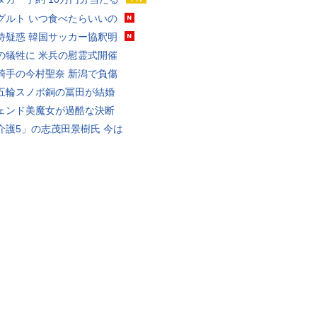
グルト いつ食べたらいいの
待疑惑 韓国サッカー協釈明
の犠牲に 米兵の慰霊式開催
騎手の今村聖奈 新潟で負傷
五輪スノボ銅の冨田が結婚
ェンド美魔女が過酷な決断
介護5」の志茂田景樹氏 今は