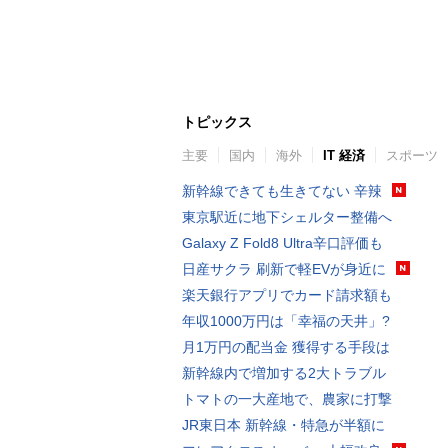
トピックス
主要
国内
海外
IT 経済
スポーツ
新幹線できても生きてない 辛辣
東京駅近に地下シェルター整備へ
Galaxy Z Fold8 Ultra辛口評価も
日産サクラ 刷新で軽EVが身近に
楽天銀行アプリでカード請求額も
年収1000万円は「幸福の天井」?
月1万円の配当金 獲得する手段は
新幹線内で増加する2大トラブル
トマトの一大産地で、農家に打撃
JR東日本 新幹線・特急が半額に