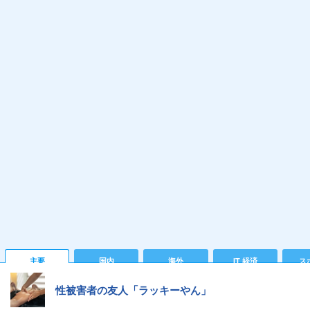
主要
国内
海外
IT 経済
ス
性被害者の友人「ラッキーやん」