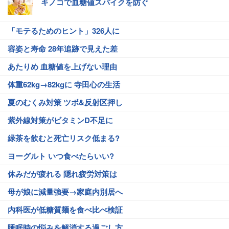
キノコで血糖値スパイクを防ぐ
「モテるためのヒント」326人に
容姿と寿命 28年追跡で見えた差
あたりめ 血糖値を上げない理由
体重62kg→82kgに 寺田心の生活
夏のむくみ対策 ツボ&反射区押し
紫外線対策がビタミンD不足に
緑茶を飲むと死亡リスク低まる?
ヨーグルト いつ食べたらいい?
休みだが疲れる 隠れ疲労対策は
母が娘に減量強要→家庭内別居へ
内科医が低糖質麺を食べ比べ検証
睡眠時の悩みを解消する過ごし方