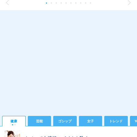
健康
芸能
ゴシップ
女子
トレンド
Y