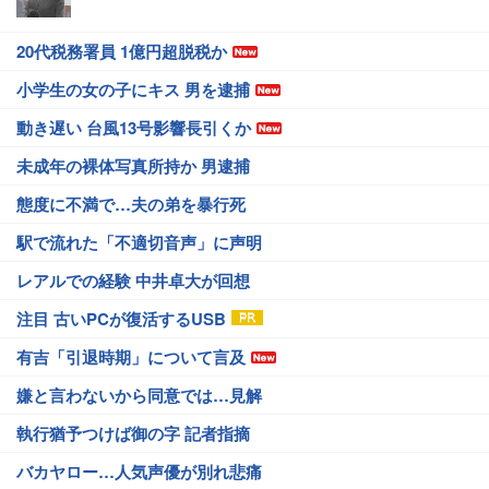
20代税務署員 1億円超脱税か
小学生の女の子にキス 男を逮捕
動き遅い 台風13号影響長引くか
未成年の裸体写真所持か 男逮捕
態度に不満で…夫の弟を暴行死
駅で流れた「不適切音声」に声明
レアルでの経験 中井卓大が回想
注目 古いPCが復活するUSB
有吉「引退時期」について言及
嫌と言わないから同意では…見解
執行猶予つけば御の字 記者指摘
バカヤロー…人気声優が別れ悲痛