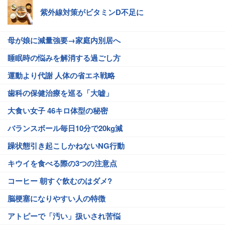
紫外線対策がビタミンD不足に
母が娘に減量強要→家庭内別居へ
睡眠時の悩みを解消する過ごし方
運動より代謝 人体の省エネ戦略
歯科の保健治療を巡る「大嘘」
大食い女子 46キロ体型の秘密
バランスボール毎日10分で20kg減
躁状態引き起こしかねないNG行動
キウイを食べる際の3つの注意点
コーヒー 朝すぐ飲むのはダメ?
脳梗塞になりやすい人の特徴
アトピーで「汚い」扱いされ苦悩