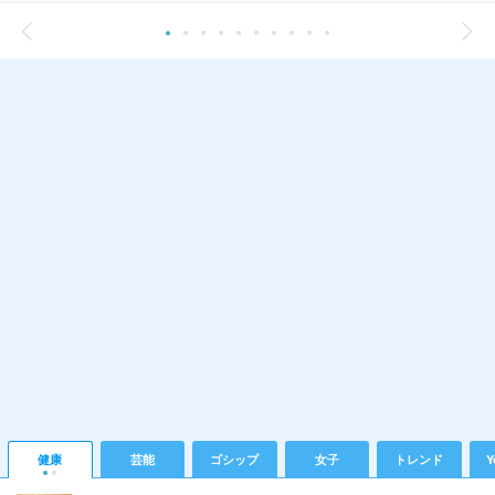
健康
芸能
ゴシップ
女子
トレンド
Y