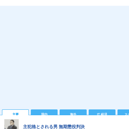
主要
国内
海外
IT 経済
ス
主犯格とされる男 無期懲役判決