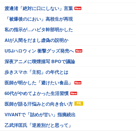
渡邊渚「絶対に口にしない」言葉
「被爆後のにおい」高校生が再現
私の指示が…ハビタ幹部明かした
AIが人間をだまし虚偽の説明か
USJハロウィン 衝撃グッズ発売へ
深夜アニメに喫煙描写 BPOで議論
歩きスマホ「主犯」の年代とは
医師が明かした「避けたい食品」
60代がやめてよかった生活習慣
医師が語る汗悩みとの向き合い方
VIVANTで「詰めが甘い」指摘続出
乙武洋匡氏「逆差別だと思って」