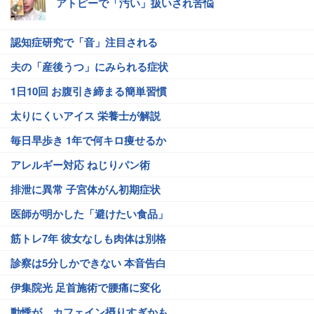
アトピーで「汚い」扱いされ苦悩
認知症研究で「音」注目される
夫の「産後うつ」にみられる症状
1日10回 お腹引き締まる簡単習慣
太りにくいアイス 栄養士が解説
毎日早歩き 1年で何キロ痩せるか
アレルギー対応 ねじりパン術
排泄に異常 子宮体がん初期症状
医師が明かした「避けたい食品」
筋トレ7年 彼女なしも肉体は別格
診察は5分しかできない 本音告白
伊集院光 足首施術で腰痛に変化
動悸が…カフェイン摂りすぎかも