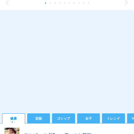
健康
芸能
ゴシップ
女子
トレンド
Y