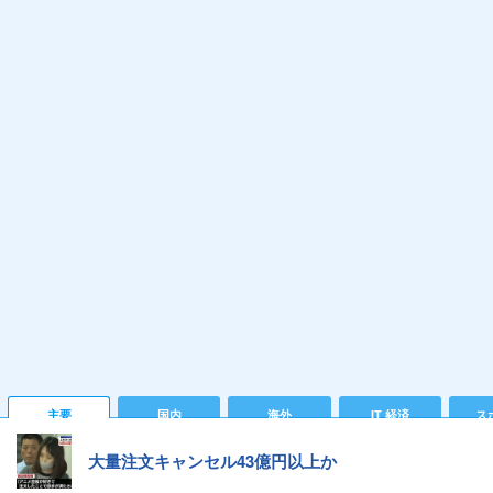
主要
国内
海外
IT 経済
ス
大量注文キャンセル43億円以上か