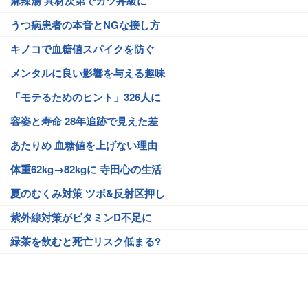
麻辣湯 具材次第でカツ丼級に
うつ病患者の本音とNGな接し方
キノコで血糖値スパイクを防ぐ
メンタルに良い影響を与える趣味
「モテるためのヒント」326人に
容姿と寿命 28年追跡で見えた差
あたりめ 血糖値を上げない理由
体重62kg→82kgに 寺田心の生活
夏のむくみ対策 ツボ&反射区押し
紫外線対策がビタミンD不足に
緑茶を飲むと死亡リスク低まる?