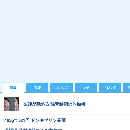
健康
芸能
ゴシップ
女子
トレンド
Y
医師が勧める 猫背解消の体操術
465gで321円 ドンキプリン品薄