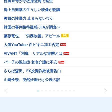
台風16号が小笠原近海で発生
海上自衛隊の生々しい映像が物議
教員の性暴力 止まらないワケ
韓国の審判接待疑惑 JFAが調査へ
藤原竜也、「労務改善」アピール
人気YouTuber 白ビキニ加工否定
VIVANT「別班」リアルな実態とは
パー子の認知症 老老介護に不安
さらば森田、FX投資詐欺被害告白
山崎怜奈、突然妊娠だけ公表の訳