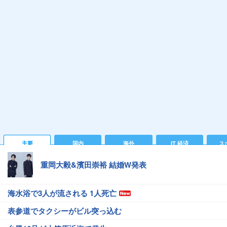
主要
国内
海外
IT 経済
ス
重岡大毅&濱田崇裕 結婚W発表
海水浴で3人が流される 1人死亡
表参道でタクシーがビル突っ込む