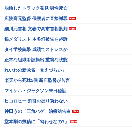
脱輪したトラック発見 男性死亡
広陵高元監督 保護者に直接謝罪
細川元首相 文春で高市首相批判
銀メダリスト 本多灯被告を起訴
タイ学校銃撃 成績でストレスか
正常な組織を誤摘出 重篤な状態
れいわの新党名「覚えづらい」
楽天から死球5個 新庄監督が苦言
マイケル・ジャクソン来日秘話
ヒコロヒー 割引お握り買わない
神田うの「三角ハゲ」治療法告白
堂本剛の投稿に「匂わせなの?」