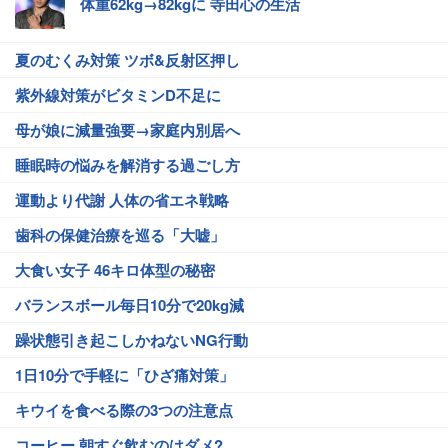
体重62kg→82kgに 寺田心の生活
夏のむくみ対策 ツボ&反射区押し
紫外線対策がビタミンD不足に
母が娘に減量強要→家庭内別居へ
睡眠時の悩みを解消する過ごし方
運動より代謝 人体の省エネ戦略
歯科の保健治療を巡る「大嘘」
大食い女子 46キロ体型の秘密
バランスボール毎日10分で20kg減
躁状態引き起こしかねないNG行動
1日10分で手軽に「ひざ痛対策」
キウイを食べる際の3つの注意点
コーヒー 朝すぐ飲むのはダメ?