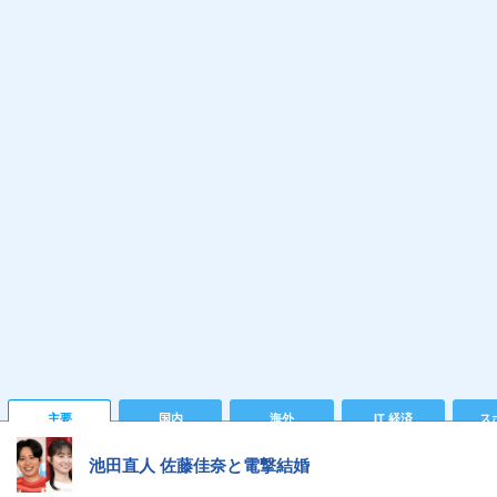
主要
国内
海外
IT 経済
ス
池田直人 佐藤佳奈と電撃結婚