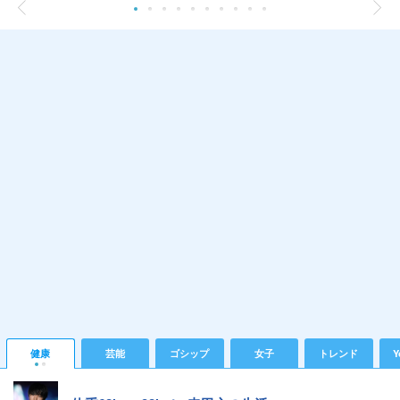
健康
芸能
ゴシップ
女子
トレンド
Y