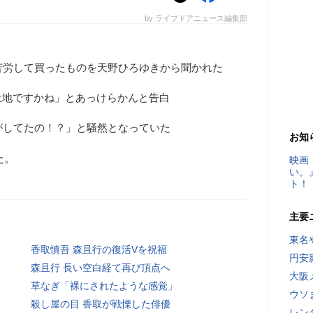
by ライブドアニュース編集部
苦労して買ったものを天野ひろゆきから聞かれた
土地ですかね」とあっけらかんと告白
がしてたの！？」と騒然となっていた
お知
た。
映画
い。
ト！
主要
東名
香取慎吾 森且行の復活Vを祝福
円安
森且行 長い空白経て再び頂点へ
大阪
草なぎ「裸にされたような感覚」
ウソ
殺し屋の目 香取が戦慄した俳優
レン