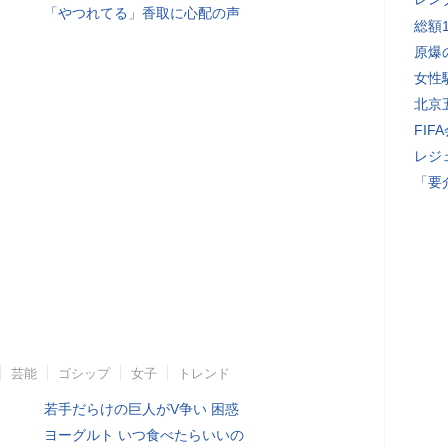
「やつれてる」香取に心配の声
総額
原爆
女性
北京
FI
レジ
「要
芸能
ゴシップ
女子
トレンド
若手だらけの巨人がV争い 困惑
ヨーグルト いつ食べたらいいの