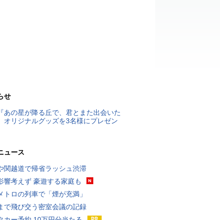
らせ
『あの星が降る丘で、君とまた出会いた
』オリジナルグッズを3名様にプレゼン
ニュース
や関越道で帰省ラッシュ渋滞
影響考えず 豪遊する家庭も
メトロの列車で「煙が充満」
まで飛び交う密室会議の記録
タカー予約 10万円分当たる