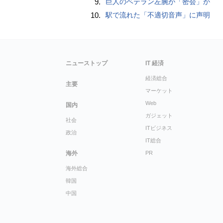
9.
巨人のベテラン左腕が「密会」か
10.
駅で流れた「不適切音声」に声明
ニューストップ
IT 経済
経済総合
主要
マーケット
Web
国内
ガジェット
社会
ITビジネス
政治
IT総合
海外
PR
海外総合
韓国
中国