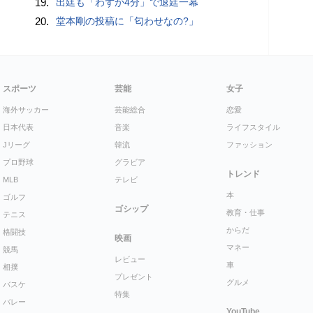
19.
出廷も「わずか4分」で退廷一幕
20.
堂本剛の投稿に「匂わせなの?」
スポーツ
芸能
女子
海外サッカー
芸能総合
恋愛
日本代表
音楽
ライフスタイル
Jリーグ
韓流
ファッション
プロ野球
グラビア
トレンド
MLB
テレビ
本
ゴルフ
ゴシップ
教育・仕事
テニス
からだ
格闘技
映画
マネー
競馬
レビュー
車
相撲
プレゼント
グルメ
バスケ
特集
バレー
YouTube