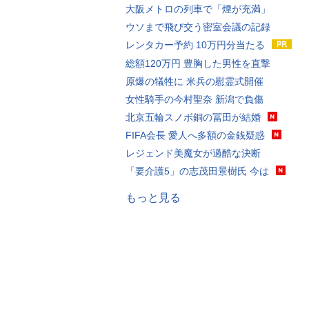
大阪メトロの列車で「煙が充満」
ウソまで飛び交う密室会議の記録
レンタカー予約 10万円分当たる
総額120万円 豊胸した男性を直撃
原爆の犠牲に 米兵の慰霊式開催
女性騎手の今村聖奈 新潟で負傷
北京五輪スノボ銅の冨田が結婚
FIFA会長 愛人へ多額の金銭疑惑
レジェンド美魔女が過酷な決断
「要介護5」の志茂田景樹氏 今は
もっと見る