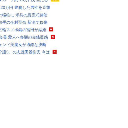
120万円 豊胸した男性を直撃
の犠牲に 米兵の慰霊式開催
騎手の今村聖奈 新潟で負傷
五輪スノボ銅の冨田が結婚
FA会長 愛人へ多額の金銭疑惑
ェンド美魔女が過酷な決断
介護5」の志茂田景樹氏 今は