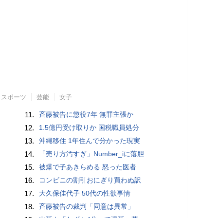
スポーツ
芸能
女子
11.
斉藤被告に懲役7年 無罪主張か
12.
1.5億円受け取りか 国税職員処分
13.
沖縄移住 1年住んで分かった現実
14.
「売り方汚すぎ」Number_iに落胆
15.
被爆で子あきらめる 怒った医者
16.
コンビニの割引おにぎり買わぬ訳
17.
大久保佳代子 50代の性欲事情
18.
斉藤被告の裁判「同意は異常」