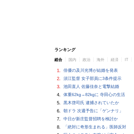
ランキング
総合
国内
政治
海外
経済
IT
1.
俳優の及川光博が結婚を発表
2.
須江監督 女子部員に3条件提示
3.
池田直人 佐藤佳奈と電撃結婚
4.
体重62kg→82kgに 寺田心の生活
5.
黒木啓司氏 逮捕されていたか
6.
朝ドラ 次週予告に「ゲンナリ」
7.
中日が新庄監督招聘を検討か
8.
「絶対に奇形生まれる」医師反対