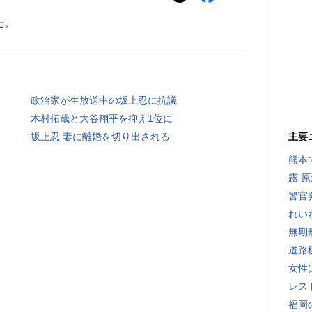
た。
政治家が生放送中の坂上忍に抗議
木村拓哉と大谷翔平を抑え1位に
坂上忍 妻に離婚を切り出される
主要
熊本
露 
警官
れい
無期
道路
女性
レス
福岡