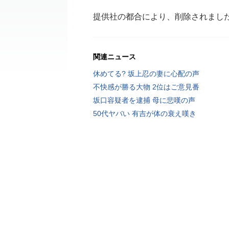
提供社の都合により、削除されまし
関連ニュース
休めてる? 坂上忍の妻に心配の声
不快感が勝る大物 2位はご意見番
坂口容疑者を逮捕 母に悲嘆の声
50代ヤバい 有吉が体の衰え嘆き