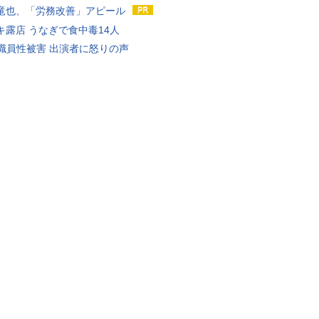
竜也、「労務改善」アピール
キ露店 うなぎで食中毒14人
K職員性被害 出演者に怒りの声