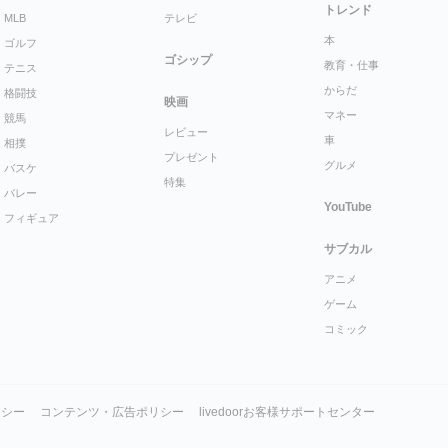
トレンド
MLB
テレビ
本
ゴルフ
ゴシップ
教育・仕事
テニス
からだ
格闘技
映画
マネー
競馬
レビュー
車
相撲
プレゼント
グルメ
バスケ
特集
バレー
YouTube
フィギュア
サブカル
アニメ
ゲーム
コミック
リシー
コンテンツ・広告ポリシー
livedoorお客様サポートセンター