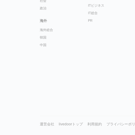
社会
ITビジネス
政治
IT総合
海外
PR
海外総合
韓国
中国
運営会社
livedoorトップ
利用規約
プライバシーポ