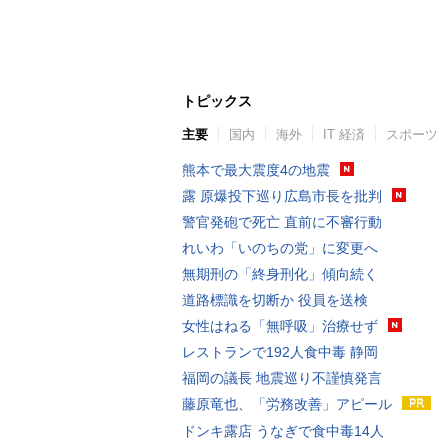
トピックス
主要
国内
海外
IT 経済
スポーツ
熊本で最大震度4の地震
露 原爆投下巡り広島市長を批判
警官発砲で死亡 直前に不審行動
れいわ「いのちの党」に変更へ
無期刑の「終身刑化」傾向続く
道路標識を切断か 役員を送検
女性はねる「無呼吸」治療せず
レストランで192人食中毒 静岡
福岡の議長 地震巡り不謹慎発言
藤原竜也、「労務改善」アピール
ドンキ露店 うなぎで食中毒14人