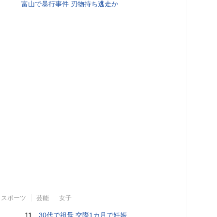
富山で暴行事件 刃物持ち逃走か
スポーツ
芸能
女子
11.
30代で祖母 交際1カ月で妊娠