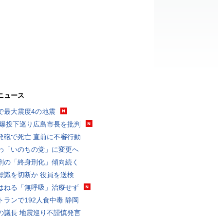
ニュース
で最大震度4の地震
原爆投下巡り広島市長を批判
発砲で死亡 直前に不審行動
わ「いのちの党」に変更へ
刑の「終身刑化」傾向続く
標識を切断か 役員を送検
はねる「無呼吸」治療せず
トランで192人食中毒 静岡
の議長 地震巡り不謹慎発言