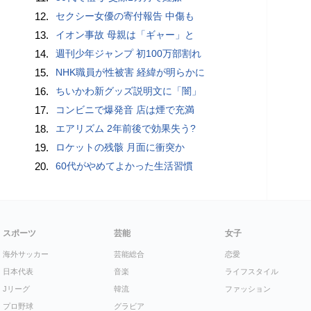
12.
セクシー女優の寄付報告 中傷も
13.
イオン事故 母親は「ギャー」と
14.
週刊少年ジャンプ 初100万部割れ
15.
NHK職員が性被害 経緯が明らかに
16.
ちいかわ新グッズ説明文に「闇」
17.
コンビニで爆発音 店は煙で充満
18.
エアリズム 2年前後で効果失う?
19.
ロケットの残骸 月面に衝突か
20.
60代がやめてよかった生活習慣
スポーツ
芸能
女子
海外サッカー
芸能総合
恋愛
日本代表
音楽
ライフスタイル
Jリーグ
韓流
ファッション
プロ野球
グラビア