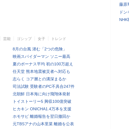
藤原
ドン
NH
芸能
ゴシップ
女子
トレンド
8月の台風 潜む「2つの危険」
映画スパイダーマン ソニー最高
夏のボーナス平均 初の100万超え
任天堂 熊本地震被災者へ対応も
志らく コア層との溝深まるか
司法試験 受験者のPC不具合247件
北朝鮮 日本海に向け飛翔体発射
トイストーリー5 興収100億突破
ヒカキン ONICHA1.4万本を支援
ホモサピ 離婚報告を翌日撤回か
元TBSアナの山本里菜 離婚を公表