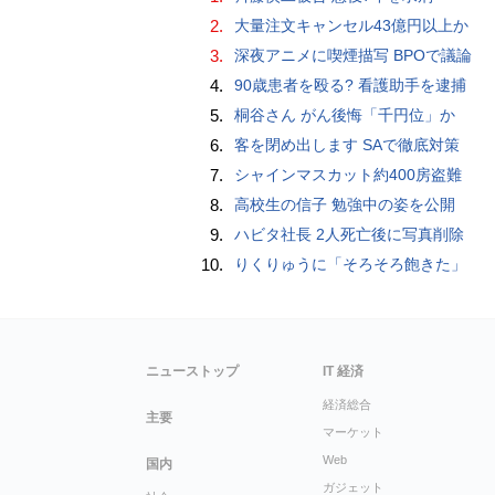
2.
大量注文キャンセル43億円以上か
3.
深夜アニメに喫煙描写 BPOで議論
4.
90歳患者を殴る? 看護助手を逮捕
5.
桐谷さん がん後悔「千円位」か
6.
客を閉め出します SAで徹底対策
7.
シャインマスカット約400房盗難
8.
高校生の信子 勉強中の姿を公開
9.
ハビタ社長 2人死亡後に写真削除
10.
りくりゅうに「そろそろ飽きた」
ニューストップ
IT 経済
経済総合
主要
マーケット
Web
国内
ガジェット