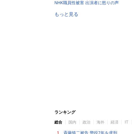
NHK職員性被害 出演者に怒りの声
もっと見る
ランキング
総合
国内
政治
海外
経済
IT
1.
斉藤慎二被告 懲役7年を求刑