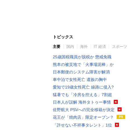
トピックス
主要
国内
海外
IT 経済
スポーツ
25歳国税職員が脱税か 懲戒免職
熊本の被災地で「火事場泥棒」か
日本郵便のシステム障害が解消
車中泊で女性死亡 遺族の胸中
愛知で19歳女性死亡 線路に侵入?
猛暑でも「冷房を控える」7割超
日本人が誤解 海外タトゥー事情
佐野航大 PSVへの完全移籍が決定
花王が「焼肉店」限定オープン？
「許せない不祥事タレント」1位