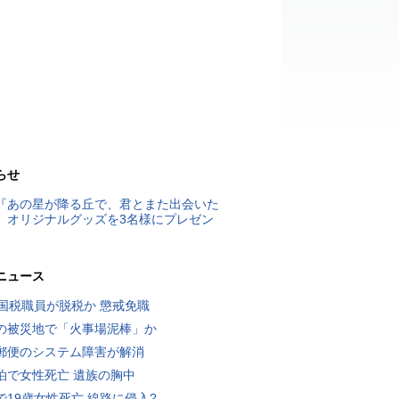
らせ
『あの星が降る丘で、君とまた出会いた
』オリジナルグッズを3名様にプレゼン
ニュース
歳国税職員が脱税か 懲戒免職
の被災地で「火事場泥棒」か
郵便のシステム障害が解消
泊で女性死亡 遺族の胸中
で19歳女性死亡 線路に侵入?