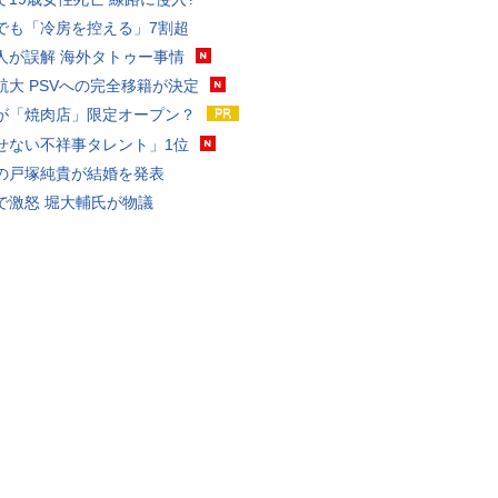
でも「冷房を控える」7割超
人が誤解 海外タトゥー事情
航大 PSVへの完全移籍が決定
が「焼肉店」限定オープン？
せない不祥事タレント」1位
の戸塚純貴が結婚を発表
で激怒 堀大輔氏が物議