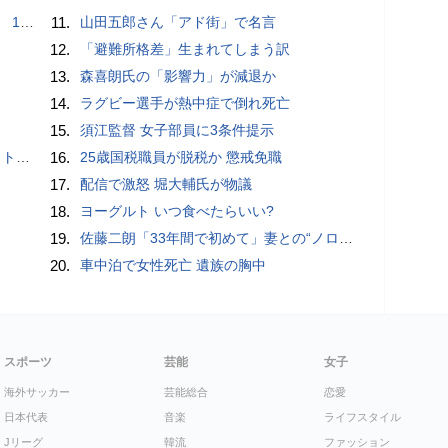
で誘い出し
11.
山田五郎さん「アド街」で名言
12.
「避難所格差」生まれてしまう訳
13.
森喜朗氏の「影響力」が減退か
14.
ラグビー選手が熱中症で倒れ死亡
15.
須江監督 女子部員に3条件提示
岡山県警
16.
25歳国税職員が脱税か 懲戒免職
17.
配信で激怒 堀大輔氏が物議
18.
ヨーグルト いつ食べたらいい?
19.
佐藤二朗「33年間で初めて」妻との“ノロケ砲”に反響続々「威力抜群」「奥様かっこいい」
20.
車中泊で女性死亡 遺族の胸中
スポーツ
芸能
女子
海外サッカー
芸能総合
恋愛
日本代表
音楽
ライフスタイル
Jリーグ
韓流
ファッション