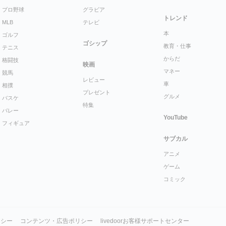
プロ野球
グラビア
トレンド
MLB
テレビ
本
ゴルフ
ゴシップ
教育・仕事
テニス
からだ
格闘技
映画
マネー
競馬
レビュー
車
相撲
プレゼント
グルメ
バスケ
特集
バレー
YouTube
フィギュア
サブカル
アニメ
ゲーム
コミック
リシー
コンテンツ・広告ポリシー
livedoorお客様サポートセンター