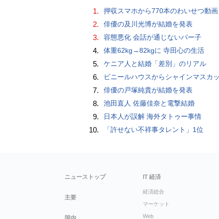
1.
押収スマホから770本のわいせつ動画 15歳少女に酒と薬飲ませ性的暴行か 54歳男を再逮捕 「薬もありますよ」とSNS
2.
俳優の及川光博が結婚を発表
3.
容態悪化 会話が通じないパー子
4.
体重62kg→82kgに 寺田心の生活
5.
ケニア人と結婚「差別」のリアル
6.
ビニールハウスからシャインマスカット約200房を盗んだ疑い ネットで販売か 無職の男（42）逮捕 
7.
俳優の戸塚純貴が結婚を発表
8.
池田直人 佐藤佳奈と電撃結婚
9.
日本人が誤解 海外タトゥー事情
10.
「許せない不祥事タレント」1位
ニューストップ
IT 経済
経済総合
主要
マーケット
Web
国内