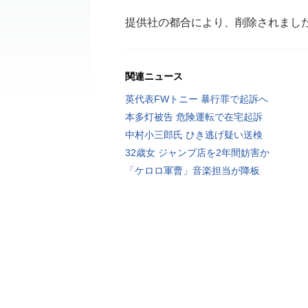
提供社の都合により、削除されまし
関連ニュース
英代表FWトニー 暴行罪で起訴へ
本多灯被告 危険運転で在宅起訴
中村小三郎氏 ひき逃げ疑い送検
32歳女 ジャンプ店を2年間妨害か
「ケロロ軍曹」音楽担当が降板