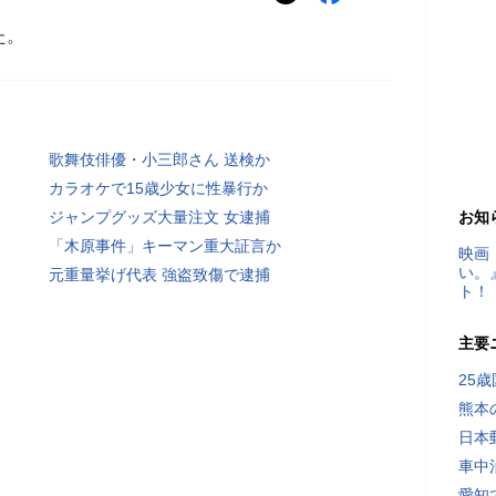
た。
歌舞伎俳優・小三郎さん 送検か
カラオケで15歳少女に性暴行か
ジャンプグッズ大量注文 女逮捕
お知
「木原事件」キーマン重大証言か
映画
い。
元重量挙げ代表 強盗致傷で逮捕
ト！
主要
25
熊本
日本
車中
愛知