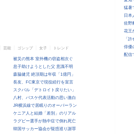
猛暑
日本
佐野
花王
「許
俳優
芸能
ゴシップ
女子
トレンド
配信
被災の熊本 室外機の窃盗相次ぐ
息子助けようとした父 意識不明
森脇健児 絶頂期は年収「1億円」
長友、FC東京で現役続行を宣言
スクバル「デトロイト戻りたい」
八村、バスケ代表活動の思い激白
JR横浜線で居眠りのオーバーラン
ケニア人と結婚「差別」のリアル
ラグビー選手が熱中症で倒れ死亡
韓国サッカー協会が疑惑巡り謝罪