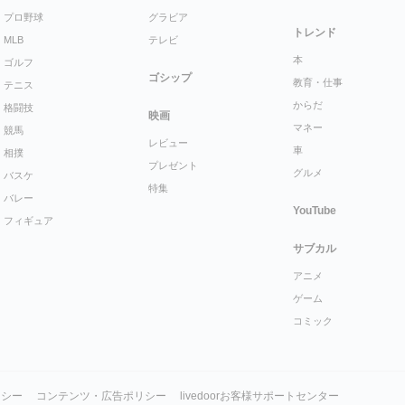
プロ野球
グラビア
トレンド
MLB
テレビ
本
ゴルフ
ゴシップ
教育・仕事
テニス
からだ
格闘技
映画
マネー
競馬
レビュー
車
相撲
プレゼント
グルメ
バスケ
特集
バレー
YouTube
フィギュア
サブカル
アニメ
ゲーム
コミック
リシー
コンテンツ・広告ポリシー
livedoorお客様サポートセンター