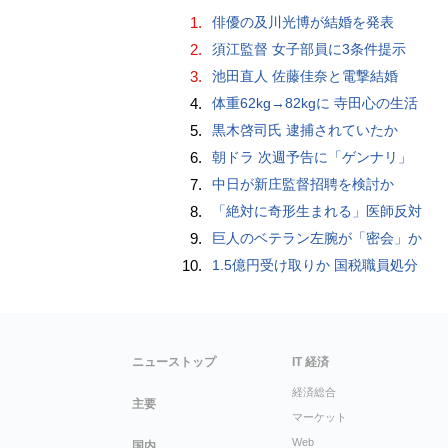
1.
俳優の及川光博が結婚を発表
2.
須江監督 女子部員に3条件提示
3.
池田直人 佐藤佳奈と電撃結婚
4.
体重62kg→82kgに 寺田心の生活
5.
黒木啓司氏 逮捕されていたか
6.
朝ドラ 次週予告に「ゲンナリ」
7.
中日が新庄監督招聘を検討か
8.
「絶対に奇形生まれる」医師反対
9.
巨人のベテラン左腕が「密会」か
10.
1.5億円受け取りか 国税職員処分
ニューストップ
IT 経済
経済総合
主要
マーケット
Web
国内