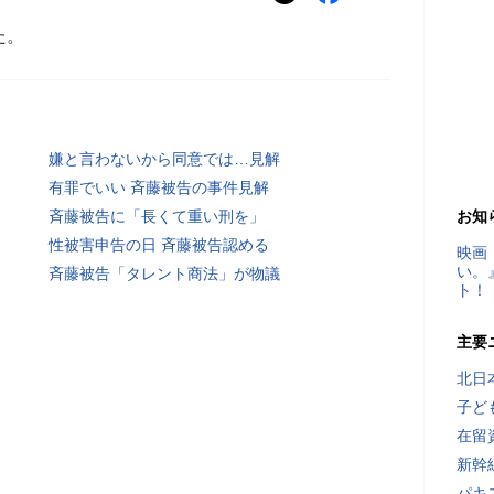
た。
嫌と言わないから同意では…見解
有罪でいい 斉藤被告の事件見解
斉藤被告に「長くて重い刑を」
お知
性被害申告の日 斉藤被告認める
映画
い。
斉藤被告「タレント商法」が物議
ト！
主要
北日
子ど
在留
新幹
パキ