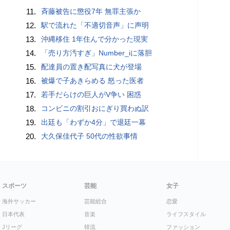
11.
斉藤被告に懲役7年 無罪主張か
12.
駅で流れた「不適切音声」に声明
13.
沖縄移住 1年住んで分かった現実
14.
「売り方汚すぎ」Number_iに落胆
15.
配達員の置き配写真に犬が登場
16.
被爆で子あきらめる 怒った医者
17.
若手だらけの巨人がV争い 困惑
18.
コンビニの割引おにぎり買わぬ訳
19.
出廷も「わずか4分」で退廷一幕
20.
大久保佳代子 50代の性欲事情
スポーツ
芸能
女子
海外サッカー
芸能総合
恋愛
日本代表
音楽
ライフスタイル
Jリーグ
韓流
ファッション