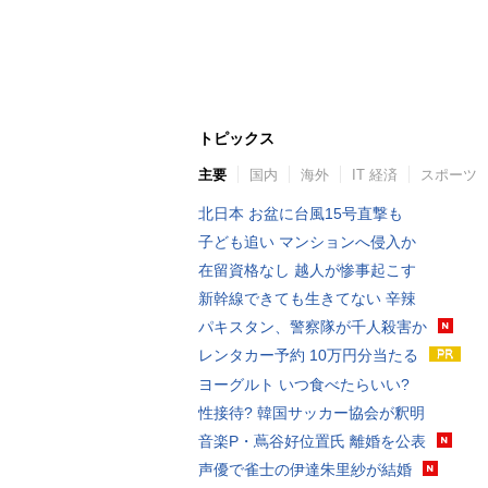
トピックス
主要
国内
海外
IT 経済
スポーツ
北日本 お盆に台風15号直撃も
子ども追い マンションへ侵入か
在留資格なし 越人が惨事起こす
新幹線できても生きてない 辛辣
パキスタン、警察隊が千人殺害か
レンタカー予約 10万円分当たる
ヨーグルト いつ食べたらいい?
性接待? 韓国サッカー協会が釈明
音楽P・蔦谷好位置氏 離婚を公表
声優で雀士の伊達朱里紗が結婚