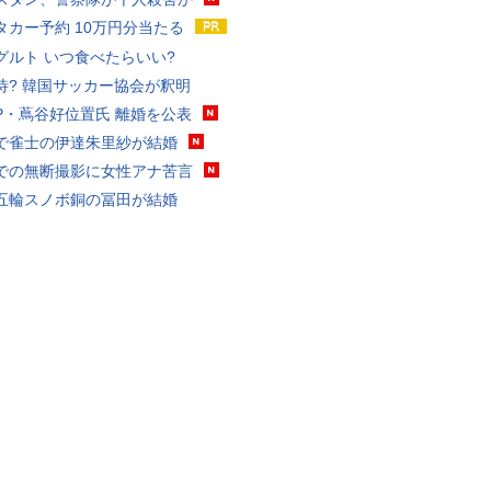
タカー予約 10万円分当たる
グルト いつ食べたらいい?
待? 韓国サッカー協会が釈明
P・蔦谷好位置氏 離婚を公表
で雀士の伊達朱里紗が結婚
での無断撮影に女性アナ苦言
五輪スノボ銅の冨田が結婚