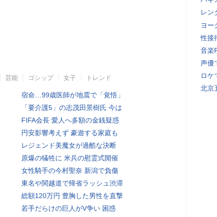
レン
ヨー
性接
音楽
声優
ロケ
芸能
ゴシップ
女子
トレンド
北京
宿命…99歳医師が地震で「覚悟」
「要介護5」の志茂田景樹氏 今は
FIFA会長 愛人へ多額の金銭疑惑
円安影響考えず 豪遊する家庭も
レジェンド美魔女が過酷な決断
原爆の犠牲に 米兵の慰霊式開催
女性騎手の今村聖奈 新潟で負傷
東名や関越道で帰省ラッシュ渋滞
総額120万円 豊胸した男性を直撃
若手だらけの巨人がV争い 困惑