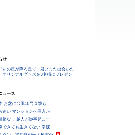
らせ
『あの星が降る丘で、君とまた出会いた
』オリジナルグッズを3名様にプレゼン
ニュース
本 お盆に台風15号直撃も
も追い マンションへ侵入か
資格なし 越人が惨事起こす
線できても生きてない 辛辣
スタン、警察隊が千人殺害か